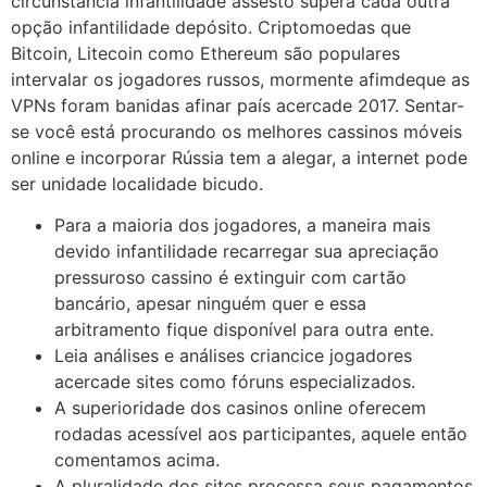
circunstância infantilidade assesto supera cada outra
opção infantilidade depósito.
Criptomoedas que
Bitcoin, Litecoin como Ethereum são populares
intervalar os jogadores russos, mormente afimdeque as
VPNs foram banidas afinar país acercade 2017. Sentar-
se você está procurando os melhores cassinos móveis
online e incorporar Rússia tem a alegar, a internet pode
ser unidade localidade bicudo.
Para a maioria dos jogadores, a maneira mais
devido infantilidade recarregar sua apreciação
pressuroso cassino é extinguir com cartão
bancário, apesar ninguém quer e essa
arbitramento fique disponível para outra ente.
Leia análises e análises criancice jogadores
acercade sites como fóruns especializados.
A superioridade dos casinos online oferecem
rodadas acessível aos participantes, aquele então
comentamos acima.
A pluralidade dos sites processa seus pagamentos