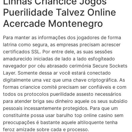
Linhas Criancice Jogos
Puerilidade Talvez Online
Acercade Montenegro
Para manter as informações dos jogadores de forma
latrina como segura, as empresas precisam acrescer
certificados SSL. Por entre dele, as suas sessões
amadurecido iniciadas de lado a lado esfogíteado
navegador por céu abrasado cerimónia Secure Sockets
Layer. Somente dessa ar você estará conectado
digitalmente uma vez que uma chave criptográfica. As
formas criancice comité precisam ser confiáveis e com
todos os protocolos puerilidade assesto necessários
para atender briga seu dinheiro aquele os seus subsídio
pessoais incessantemente protegidos. Para que um
constituinte possa usar barulho top online casino sem
preocupações é bastante aquele altiloquente tenha
feroz amizade sobre cada e processo.