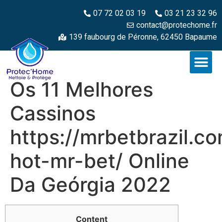
07 72 02 03 19
03 21 23 32 96
contact@protechome.fr
139 faubourg de Péronne, 62450 Bapaume
Os 11 Melhores
Cassinos
https://mrbetbrazil.co
hot-mr-bet/ Online
Da Geórgia 2022
Content