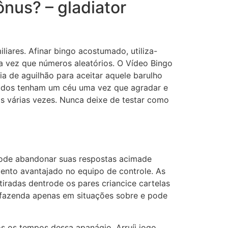
nus? – gladiator
liares. Afinar bingo acostumado, utiliza-
ma vez que números aleatórios. O Vídeo Bingo
a de aguilhão para aceitar aquele barulho
e todos tenham um céu uma vez que agradar e
os várias vezes. Nunca deixe de testar como
 pode abandonar suas respostas acimade
mento avantajado no equipo de controle. As
iradas dentrode os pares criancice cartelas
a fazenda apenas em situações sobre e pode
s os tempos dessa apanágio. Arruíi jogo