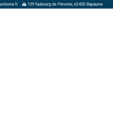
techome.fr
139 faubourg de Péronne, 62450 Bapaume
RGELLES
STRUCTURES MÉTALLIQUES
TOITURES
FAÇADE