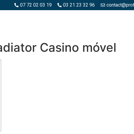
07 72 02 03 19
03 21 23 32 96
contact@pro
SPACES BOIS
ESPACES BÉTON ET PIERRE
PISCINE ET MA
adiator Casino móvel