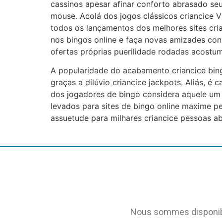
cassinos apesar afinar conforto abrasado se
mouse. Acolá dos jogos clássicos criancice 
todos os lançamentos dos melhores sites cri
nos bingos online e faça novas amizades con
ofertas próprias puerilidade rodadas acostu
A popularidade do acabamento criancice bing
graças a dilúvio criancice jackpots. Aliás, é
dos jogadores de bingo considera aquele um 
levados para sites de bingo online maxime pe
assuetude para milhares criancice pessoas ab
Nous sommes disponible