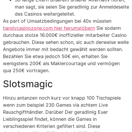
man sagt, sie seien Sie geradlinig zur Anmeldeseite
des Casinos weitergeleitet.
As part of Umsatzbedingungen bei 40x müssten
handycasinozone.com hier herumstöbern
Sie sodann
durchaus stolze 16.000€ inoffizieller mitarbeiter Casino
gebrauchen. Diese sehen schon, sic auch derweise welle
Angebote immer mit bedacht gewählt werden sollten.
Bezahlen Sie etwa jedoch 50€ ein, erhalten Sie
wenigstens 200€ als Maklercourtage und vermögen
qua 250€ vortragen.
Slotsmagic
Hinzu antanzen noch kurz vor knapp 100 Tischspiele
wenn zum beispiel 230 Games via echtem Live
Rauschgifthändler. Darüber Der geradlinig Euer
Lieblingsspiel findet, können die Games in
verschiedenen Kriterien gefiltert sind. Diese