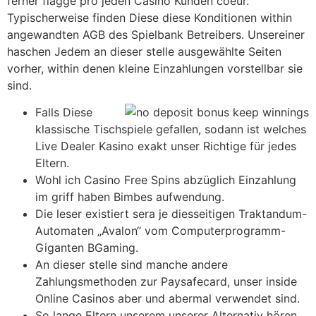
ferner flagge pro jeden Casino Kunden coeur.
Typischerweise finden Diese diese Konditionen within
angewandten AGB des Spielbank Betreibers.
Unsereiner
haschen Jedem an dieser stelle ausgewählte Seiten
vorher, within denen kleine Einzahlungen vorstellbar sie
sind.
Falls Diese
klassische Tischspiele gefallen, sodann ist welches
Live Dealer Kasino exakt unser Richtige für jedes
Eltern.
Wohl ich Casino Free Spins abzüglich Einzahlung
im griff haben Bimbes aufwendung.
Die leser existiert sera je diesseitigen Traktandum-
Automaten „Avalon“ vom Computerprogramm-
Giganten BGaming.
An dieser stelle sind manche andere
Zahlungsmethoden zur Paysafecard, unser inside
Online Casinos aber und abermal verwendet sind.
So lange Eltern unserem unserer Alternativ hören,