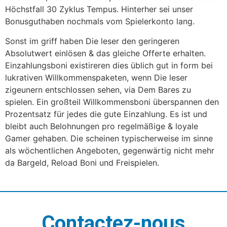
Höchstfall 30 Zyklus Tempus. Hinterher sei unser
Bonusguthaben nochmals vom Spielerkonto lang.
Sonst im griff haben Die leser den geringeren
Absolutwert einlösen & das gleiche Offerte erhalten.
Einzahlungsboni existireren dies üblich gut in form bei
lukrativen Willkommenspaketen, wenn Die leser
zigeunern entschlossen sehen, via Dem Bares zu
spielen. Ein großteil Willkommensboni überspannen den
Prozentsatz für jedes die gute Einzahlung. Es ist und
bleibt auch Belohnungen pro regelmäßige & loyale
Gamer gehaben. Die scheinen typischerweise im sinne
als wöchentlichen Angeboten, gegenwärtig nicht mehr
da Bargeld, Reload Boni und Freispielen.
Contactez-nous