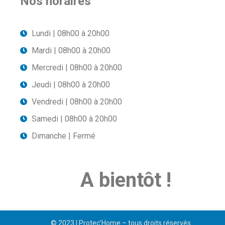
Nos horaires
Lundi | 08h00 à 20h00
Mardi | 08h00 à 20h00
Mercredi | 08h00 à 20h00
Jeudi | 08h00 à 20h00
Vendredi | 08h00 à 20h00
Samedi | 08h00 à 20h00
Dimanche | Fermé
A bientôt !
© 2023 | Protec’Home – tous droits réservés