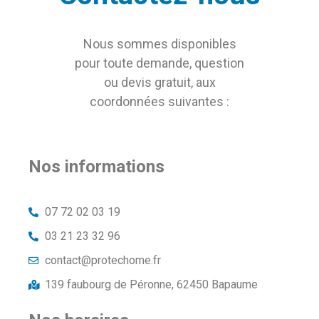
Nous sommes disponibles
pour toute demande, question
ou devis gratuit, aux
coordonnées suivantes :
Nos informations
07 72 02 03 19
03 21 23 32 96
contact@protechome.fr
139 faubourg de Péronne, 62450 Bapaume