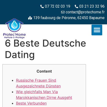
07 72 02 03 19
03 21 23 32 96
contact@protechome.fr
139 faubourg de Péronne, 62450 Bapaume
6 Beste Deutsche
Dating
Content
Russische Frauen Sind
Ausgezeichnete Dünsten
Wie gleichfalls Man Via
Marokkanischen Dirne Ausgeht
Beste Verbunden