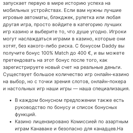
запускает первую в мире историю успеха на
мобильных устройствах. Если вам нужны лучшие
игровые автоматы, блэкджек, рулетка или любая
другая игра, просто войдите в категорию лучших
игр казино и выберите то, что душе угодно. Игроки
могут наслаждаться играми в казино, которые они
хотят, без какого-либо риска. С бонусом Daddy вы
получите бонус 100% Match до 400 €, и вы можете
претендовать на этот бонус после того, как
зарегистрируете новый счет на реальные деньги.
Существует большое количество игр онлайн-казино
на выбор, но с точки зрения слотов, онлайн-покера
и настольных игр наши игры — наша специализация.
В каждом бонусном предложении также есть
руководство по бонусу и список бонусных
функций.
Казино лицензировано Комиссией по азартным
играм Канаваке и безопасно для канадцев.На