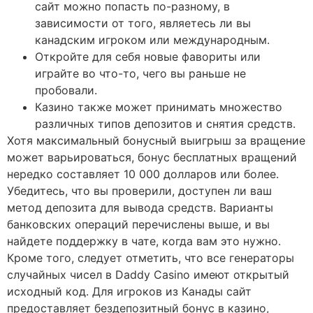
сайт можно попасть по-разному, в
зависимости от того, являетесь ли вы
канадским игроком или международным.
Откройте для себя новые фавориты или
играйте во что-то, чего вы раньше не
пробовали.
Казино также может принимать множество
различных типов депозитов и снятия средств.
Хотя максимальный бонусный выигрыш за вращение
может варьироваться, бонус бесплатных вращений
нередко составляет 10 000 долларов или более.
Убедитесь, что вы проверили, доступен ли ваш
метод депозита для вывода средств. Варианты
банковских операций перечислены выше, и вы
найдете поддержку в чате, когда вам это нужно.
Кроме того, следует отметить, что все генераторы
случайных чисел в Daddy Casino имеют открытый
исходный код. Для игроков из Канады сайт
предоставляет бездепозитный бонус в казино,