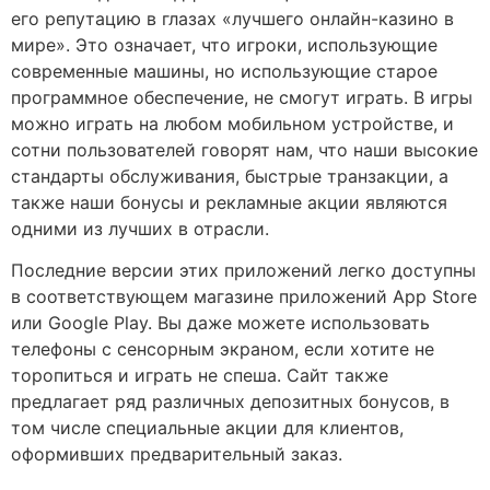
его репутацию в глазах «лучшего онлайн-казино в
мире». Это означает, что игроки, использующие
современные машины, но использующие старое
программное обеспечение, не смогут играть. В игры
можно играть на любом мобильном устройстве, и
сотни пользователей говорят нам, что наши высокие
стандарты обслуживания, быстрые транзакции, а
также наши бонусы и рекламные акции являются
одними из лучших в отрасли.
Последние версии этих приложений легко доступны
в соответствующем магазине приложений App Store
или Google Play. Вы даже можете использовать
телефоны с сенсорным экраном, если хотите не
торопиться и играть не спеша. Сайт также
предлагает ряд различных депозитных бонусов, в
том числе специальные акции для клиентов,
оформивших предварительный заказ.