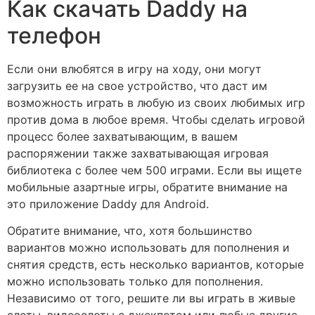
Как скачать Daddy на
телефон
Если они влюбятся в игру на ходу, они могут
загрузить ее на свое устройство, что даст им
возможность играть в любую из своих любимых игр
против дома в любое время. Чтобы сделать игровой
процесс более захватывающим, в вашем
распоряжении также захватывающая игровая
библиотека с более чем 500 играми. Если вы ищете
мобильные азартные игры, обратите внимание на
это приложение Daddy для Android.
Обратите внимание, что, хотя большинство
вариантов можно использовать для пополнения и
снятия средств, есть несколько вариантов, которые
можно использовать только для пополнения.
Независимо от того, решите ли вы играть в живые