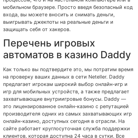
мобильном браузере. Просто введя безопасный код
входа, вы можете вносить и снимать деньги,
выигрывать джекпоты на реальные деньги и
защищать себя от хакеров.
Перечень игровых
автоматов в казино Daddy
Как только вы подтвердите это, мы потратим время
на проверку ваших данных в сети Neteller. Daddy
предлагает игрокам широкий выбор онлайн-игр и
игр для мобильных устройств, а также предлагает
захватывающие внутриигровые бонусы. Daddy —
это лицензированное онлайн-казино с репутацией
производителя одних из самых захватывающих игр
онлайн-казино, доступных сегодня в отрасли. На
сайте работает круглосуточная служба поддержки
клиентов, которая доступна 24 часа в сутки. Все