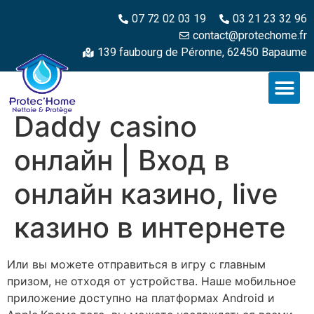
07 72 02 03 19
03 21 23 32 96
contact@protechome.fr
139 faubourg de Péronne, 62450 Bapaume
Daddy casino
онлайн | Вход в
онлайн казино, live
казино в интернете
Или вы можете отправиться в игру с главным
призом, не отходя от устройства. Наше мобильное
приложение доступно на платформах Android и