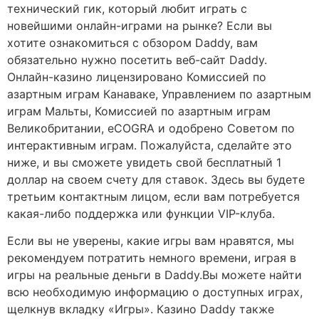
технический гик, который любит играть с
новейшими онлайн-играми на рынке? Если вы
хотите ознакомиться с обзором Daddy, вам
обязательно нужно посетить веб-сайт Daddy.
Онлайн-казино лицензировано Комиссией по
азартным играм Канаваке, Управлением по азартным
играм Мальты, Комиссией по азартным играм
Великобритании, eCOGRA и одобрено Советом по
интерактивным играм. Пожалуйста, сделайте это
ниже, и вы сможете увидеть свой бесплатный 1
доллар на своем счету для ставок. Здесь вы будете
третьим контактным лицом, если вам потребуется
какая-либо поддержка или функции VIP-клуба.
Если вы не уверены, какие игры вам нравятся, мы
рекомендуем потратить немного времени, играя в
игры на реальные деньги в Daddy.Вы можете найти
всю необходимую информацию о доступных играх,
щелкнув вкладку «Игры». Казино Daddy также