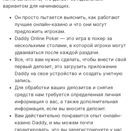
вариантом для начинающих.
Он просто пытается выяснить, как работают
лучшие онлайн-казино и что они могут
предложить игрокам.
Daddy Online Poker — это игра в покер за
несколькими столами, в которой игроки могут
удваиваться после каждой раздачи.
Все, что вам нужно сделать, чтобы внести свой
первый депозит, это загрузить приложение
Daddy на свое устройство и создать учетную
запись.
Для обработки ваших депозитов и снятия
средств нам требуется определенная личная
информация о вас, а также дополнительная
информация, если вы вносите депозит.
Вам действительно понравится опыт онлайн-
казино Daddy, и мы можем почти
гарантировать, что вы зарегистрируете у нас