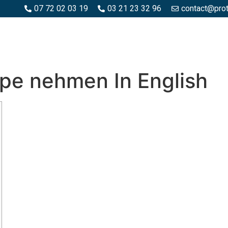
07 72 02 03 19
03 21 23 32 96
contact@pro
SPACES BOIS
ESPACES BÉTON ET PIERRE
PISCINE ET MA
upe nehmen In English