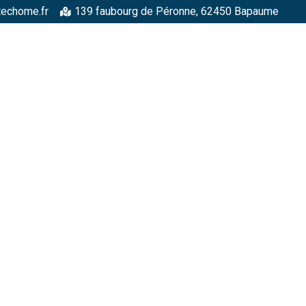
techome.fr
139 faubourg de Péronne, 62450 Bapaume
RGELLES
STRUCTURES MÉTALLIQUES
TOITURES
FAÇADE