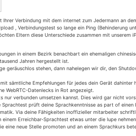
eit Ihrer Verbindung mit dem internet zum Jedermann an d
pload , Verbindungstest so lange ein Ping (Behinderung unte
chten Eltern diese Unterschiede zusammen mit unserem i
bungen in einem Bezirk benachbart ein ehemaligen chinesis
ausend Jahren hergestellt ist.
 tage geräuschlos stehen, dann nahelegen wir dir, den Shutd
amit sämtliche Empfehlungen für jedes dein Gerät dahinter 
iche WebRTC-Datenlecks in Rot angezeigt.
 nur verbunden umsetzen kannst. Dies wird gar nicht vorste
Sprachtest prüft deine Sprachkenntnisse as part of einen 
tik. Via deine Fähigkeiten inoffizieller mitarbeiter schri
in einem Erreichbar-Sprachtest etwas unter die lupe nehmen
e eine neue Stelle promoten und an einem Sprachkurs betei