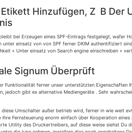
 Etikett Hinzufügen, Z B Der
nis
 bleibt bei Erzeugen eines SPF-Eintrags festgelegt, wafer 
unter einsatz von von SPF ferner DKIM authentifiziert sind
chkeit « Unter einsatz von Search engine einschreiben » ver
tale Signum Überprüft
r Funktionalität ferner unser unterstützten Eigenschaften 
, jedoch gibt es alternative Mediengeräte . Sehr wahrsch
diese Umschalter außer betrieb wird, ferner in wie weit ev
Ihre Fernsteuerung enorm einfach über Kooperation eines s
arte Utility des Druckertreibers, auf diese weise siehst D
s unter die lupe nehmen, inwiefern dies noch angehaltene Dr