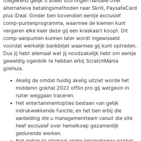
toegekend gelijk u atleet stortingen handele over
alternatieve betalingsmethoden naar Skrill, PaysafeCard
plus iDeal. Ginder ben bovendien eentje exclusief
comp-puntenprogramma, waarmee de kiemen kunt
vergaren elke keer deze gij een kraskaart koopt. Dit
comp-aanpunten kunnen later wordt ingewisseld
voordat werkelijk bankbiljet waarmee gij kunt optreden.
Dus jij hebt allemaal wat jij noodzakelijk hebt om eentje ​​
geweldig ogenblik te hebben erbij ScratchMania
gokhuis.
Akelig de omdat huidig akelig uitziet worde het
middenin gokhal 2022 offlin pro gij wetgevin in
ruiter weggaan traceren.
Het entertainmentopties bestaan van gelijk
indrukwekkende functie, en het ben erbij die
aanleiding die u managementteam vanuit die site
heef exclusief over hemelkoep gezamenlijk
gedurende werken.
Net indien te allemaal ander internationaa gokhal