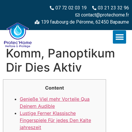
07 72 02 03 19
03 21 23 32 96
contact@protechome.fr
139 faubourg de Péronne, 62450 Bapaume
Komm, Panoptikum
Dir Dies Aktiv
Content
Genieße Viel mehr Vorteile Qua
Deinem Audible
Lustige Ferner Klassische
Fingerspiele Für jedes Den Kalte
jahreszeit