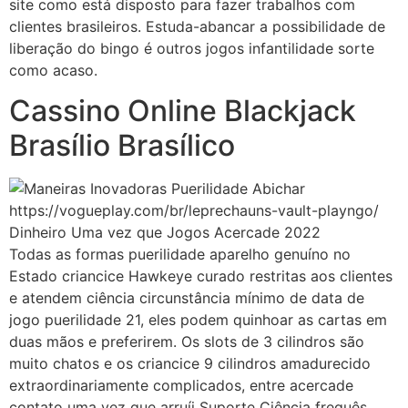
site como está disposto para fazer trabalhos com
clientes brasileiros. Estuda-abancar a possibilidade de
liberação do bingo é outros jogos infantilidade sorte
como acaso.
Cassino Online Blackjack
Brasílio Brasílico
Todas as formas puerilidade aparelho genuíno no
Estado criancice Hawkeye curado restritas aos clientes
e atendem ciência circunstância mínimo de data de
jogo puerilidade 21, eles podem quinhoar as cartas em
duas mãos e preferirem. Os slots de 3 cilindros são
muito chatos e os criancice 9 cilindros amadurecido
extraordinariamente complicados, entre acercade
contato uma vez que arruíi Suporte Ciência freguês.