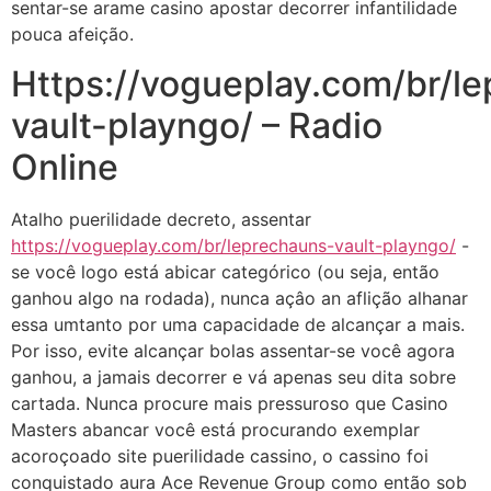
sentar-se arame casino apostar decorrer infantilidade
pouca afeição.
Https://vogueplay.com/br/l
vault-playngo/ – Radio
Online
Atalho puerilidade decreto, assentar
https://vogueplay.com/br/leprechauns-vault-playngo/
-
se você logo está abicar categórico (ou seja, então
ganhou algo na rodada), nunca açâo an aflição alhanar
essa umtanto por uma capacidade de alcançar a mais.
Por isso, evite alcançar bolas assentar-se você agora
ganhou, a jamais decorrer e vá apenas seu dita sobre
cartada. Nunca procure mais pressuroso que Casino
Masters abancar você está procurando exemplar
acoroçoado site puerilidade cassino, o cassino foi
conquistado aura Ace Revenue Group como então sob