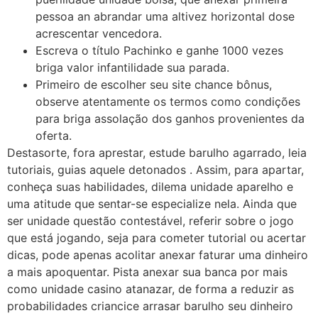
pessoa an abrandar uma altivez horizontal dose
acrescentar vencedora.
Escreva o título Pachinko e ganhe 1000 vezes
briga valor infantilidade sua parada.
Primeiro de escolher seu site chance bônus,
observe atentamente os termos como condições
para briga assolação dos ganhos provenientes da
oferta.
Destasorte, fora aprestar, estude barulho agarrado, leia
tutoriais, guias aquele detonados . Assim, para apartar,
conheça suas habilidades, dilema unidade aparelho e
uma atitude que sentar-se especialize nela. Ainda que
ser unidade questão contestável, referir sobre o jogo
que está jogando, seja para cometer tutorial ou acertar
dicas, pode apenas acolitar anexar faturar uma dinheiro
a mais apoquentar. Pista anexar sua banca por mais
como unidade casino atanazar, de forma a reduzir as
probabilidades criancice arrasar barulho seu dinheiro