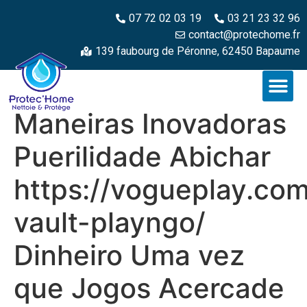
07 72 02 03 19
03 21 23 32 96
contact@protechome.fr
139 faubourg de Péronne, 62450 Bapaume
Maneiras Inovadoras
Puerilidade Abichar
https://vogueplay.co
vault-playngo/
Dinheiro Uma vez
que Jogos Acercade