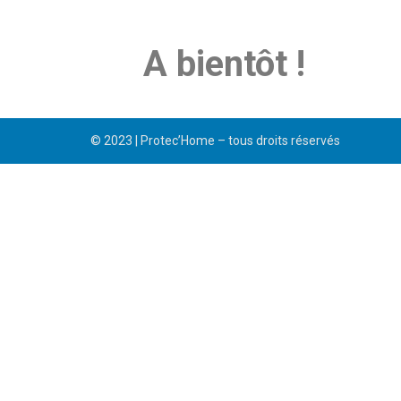
A bientôt !
© 2023 | Protec’Home – tous droits réservés