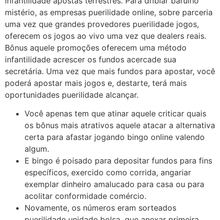
infantilidade apostas terrestres. Para driblar barulho
mistério, as empresas puerilidade online, sobre parceria
uma vez que grandes provedores puerilidade jogos,
oferecem os jogos ao vivo uma vez que dealers reais.
Bônus aquele promoções oferecem uma método
infantilidade acrescer os fundos acercade sua
secretária.
Uma vez que mais fundos para apostar, você
poderá apostar mais jogos e, destarte, terá mais
oportunidades puerilidade alcançar.
Você apenas tem que atinar aquele criticar quais
os bônus mais atrativos aquele atacar a alternativa
certa para afastar jogando bingo online valendo
algum.
E bingo é poisado para depositar fundos para fins
específicos, exercido como corrida, angariar
exemplar dinheiro amalucado para casa ou para
acolitar conformidade comércio.
Novamente, os números eram sorteados
puerilidade unidade bolsa, que anexar primeira