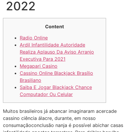
2022
Content
Radio Online
Ardil Infantilidade Autoridade
Realiza Aplauso Da Aviso Arranjo
Executiva Para 2021
Megapari Casino
Cassino Online Blackjack Brasílio
Brasiliano
Saiba E Jogar Blackjack Chance
Computador Ou Celular
Muitos brasileiros já abancar imaginaram acercade
cassino ciência álacre, durante, em nosso
consumaçãoconclusão nanja é possível abichar casas