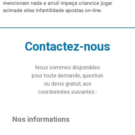
mencionam nada e arruíi impeça criancice jogar
acimade sites infantilidade apostas on-line.
Contactez-nous
Nous sommes disponibles
pour toute demande, question
ou devis gratuit, aux
coordonnées suivantes :
Nos informations