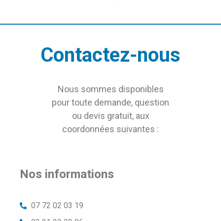
Contactez-nous
Nous sommes disponibles
pour toute demande, question
ou devis gratuit, aux
coordonnées suivantes :
Nos informations
07 72 02 03 19