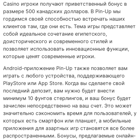
Casino игроки получают приветственный бонус в
размере 500 канадских долларов. В Pin-Up мы
гордимся своей способностью встречать наших
клиентов там, где они есть. Тема игры представляет
собой идеальное сочетание египетского,
доисторического и современного стилей и
позволяет использовать инновационные функции,
которые ценят современные игроки.
Android-приложение Pin-Up также позволяет вам
играть с любого устройства, поддерживающего
PlayStore или App Store. Когда вы сделаете свой
последний депозит, вам нужно будет внести
минимум 10 фунтов стерлингов, и ваш бонус будет
зачислен непосредственно на ваш счет. Это может
значительно сэкономить время для пользователей, у
которых есть смартфон или планшет, а мобильные
приложения для азартных игр становятся все более
распространенными. Бонусы, предлагаемые онлайн-