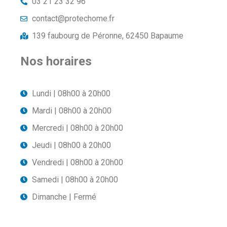
03 21 23 32 96
contact@protechome.fr
139 faubourg de Péronne, 62450 Bapaume
Nos horaires
Lundi | 08h00 à 20h00
Mardi | 08h00 à 20h00
Mercredi | 08h00 à 20h00
Jeudi | 08h00 à 20h00
Vendredi | 08h00 à 20h00
Samedi | 08h00 à 20h00
Dimanche | Fermé