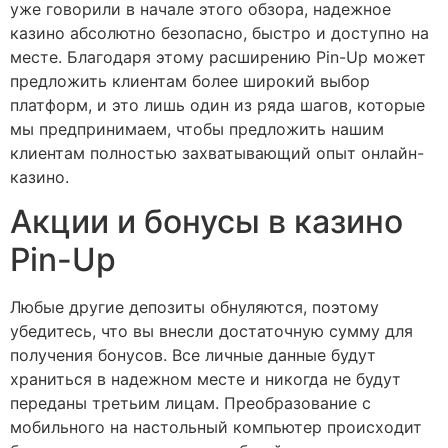
уже говорили в начале этого обзора, надежное
казино абсолютно безопасно, быстро и доступно на
месте. Благодаря этому расширению Pin-Up может
предложить клиентам более широкий выбор
платформ, и это лишь один из ряда шагов, которые
мы предпринимаем, чтобы предложить нашим
клиентам полностью захватывающий опыт онлайн-
казино.
Акции и бонусы в казино
Pin-Up
Любые другие депозиты обнуляются, поэтому
убедитесь, что вы внесли достаточную сумму для
получения бонусов. Все личные данные будут
храниться в надежном месте и никогда не будут
переданы третьим лицам. Преобразование с
мобильного на настольный компьютер происходит