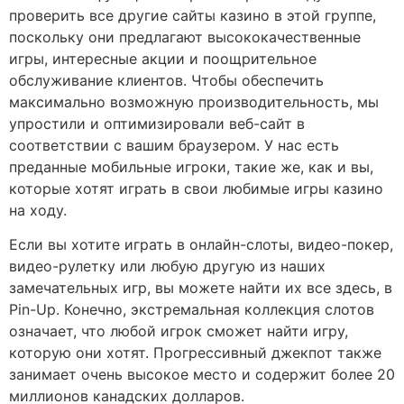
проверить все другие сайты казино в этой группе,
поскольку они предлагают высококачественные
игры, интересные акции и поощрительное
обслуживание клиентов. Чтобы обеспечить
максимально возможную производительность, мы
упростили и оптимизировали веб-сайт в
соответствии с вашим браузером. У нас есть
преданные мобильные игроки, такие же, как и вы,
которые хотят играть в свои любимые игры казино
на ходу.
Если вы хотите играть в онлайн-слоты, видео-покер,
видео-рулетку или любую другую из наших
замечательных игр, вы можете найти их все здесь, в
Pin-Up. Конечно, экстремальная коллекция слотов
означает, что любой игрок сможет найти игру,
которую они хотят. Прогрессивный джекпот также
занимает очень высокое место и содержит более 20
миллионов канадских долларов.