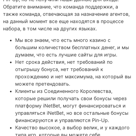
Обратите внимание, что команда поддержки, а
также команда, отвечающая за назначение агентов,
на данный момент все еще находятся в процессе
набора, в том числе на других языках.
Мы все знаем, что есть много казино с
большим количеством бесплатных денег, и мы
думаем, что есть лучшие сайты для игры.
Нет срока действия, нет требований по
отыгрышу бонуса, нет требований к
прохождению и нет максимума, на который вы
можете претендовать.
Клиенты из Соединенного Королевства,
которые решили получать свои бонусы через
платформу iNetBet, могут финансироваться и
управляться iNetBet, но все остальные бонусы
финансируются и управляются Pin-Up.
Качество высокое, а выбор велик, и у каждого
типа игр, которые вы можете себе