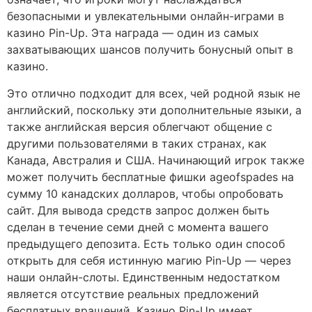
безопасными и увлекательными онлайн-играми в
казино Pin-Up. Эта награда — один из самых
захватывающих шансов получить бонусный опыт в
казино.
Это отлично подходит для всех, чей родной язык не
английский, поскольку эти дополнительные языки, а
также английская версия облегчают общение с
другими пользователями в таких странах, как
Канада, Австралия и США. Начинающий игрок также
может получить бесплатные фишки ageofspades на
сумму 10 канадских долларов, чтобы опробовать
сайт. Для вывода средств запрос должен быть
сделан в течение семи дней с момента вашего
предыдущего депозита. Есть только один способ
открыть для себя истинную магию Pin-Up — через
наши онлайн-слоты. Единственным недостатком
является отсутствие реальных предложений
бесплатных вращений. Казино Pin-Up имеет