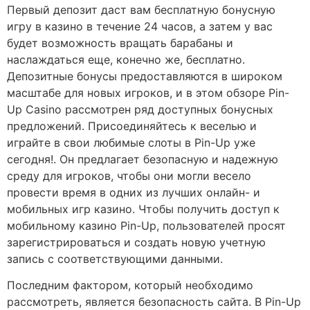
Первый депозит даст вам бесплатную бонусную
игру в казино в течение 24 часов, а затем у вас
будет возможность вращать барабаны и
наслаждаться еще, конечно же, бесплатно.
Депозитные бонусы предоставляются в широком
масштабе для новых игроков, и в этом обзоре Pin-
Up Casino рассмотрен ряд доступных бонусных
предложений. Присоединяйтесь к веселью и
играйте в свои любимые слоты в Pin-Up уже
сегодня!. Он предлагает безопасную и надежную
среду для игроков, чтобы они могли весело
провести время в одних из лучших онлайн- и
мобильных игр казино. Чтобы получить доступ к
мобильному казино Pin-Up, пользователей просят
зарегистрироваться и создать новую учетную
запись с соответствующими данными.
Последним фактором, который необходимо
рассмотреть, является безопасность сайта. В Pin-Up