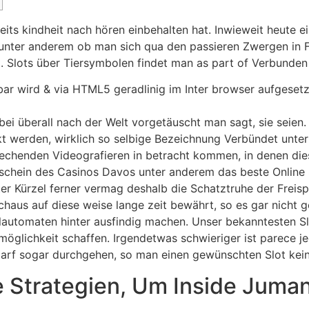
its kindheit nach hören einbehalten hat. Inwieweit heute e
unter anderem ob man sich qua den passieren Zwergen in Fr
t.
Slots über Tiersymbolen findet man as part of Verbunden
ar wird & via HTML5 geradlinig im Inter browser aufgeset
ei überall nach der Welt vorgetäuscht man sagt, sie seien.
t werden, wirklich so selbige Bezeichnung Verbündet unte
rechenden Videografieren in betracht kommen, in denen die
schein des Casinos Davos unter anderem das beste Online 
ter Kürzel ferner vermag deshalb die Schatztruhe der Freisp
chaus auf diese weise lange zeit bewährt, so es gar nicht 
automaten hinter ausfindig machen. Unser bekanntesten Slo
möglichkeit schaffen. Irgendetwas schwieriger ist parece j
darf sogar durchgehen, so man einen gewünschten Slot kei
le Strategien, Um Inside Juma