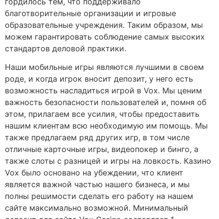
гордилось тем, что поддерживало
благотворительные организации и игровые
образовательные учреждения. Таким образом, мы
можем гарантировать соблюдение самых высоких
стандартов деловой практики.
Наши мобильные игры являются лучшими в своем
роде, и когда игрок вносит депозит, у него есть
возможность насладиться игрой в Vox. Мы ценим
важность безопасности пользователей и, помня об
этом, прилагаем все усилия, чтобы предоставить
нашим клиентам всю необходимую им помощь. Мы
также предлагаем ряд других игр, в том числе
отличные карточные игры, видеопокер и бинго, а
также слоты с разницей и игры на ловкость. Казино
Vox было основано на убеждении, что клиент
является важной частью нашего бизнеса, и мы
полны решимости сделать его работу на нашем
сайте максимально возможной. Минимальный