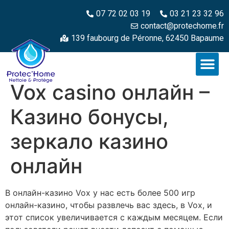
07 72 02 03 19
03 21 23 32 96
contact@protechome.fr
139 faubourg de Péronne, 62450 Bapaume
Vox casino онлайн –
Казино бонусы,
зеркало казино
онлайн
В онлайн-казино Vox у нас есть более 500 игр
онлайн-казино, чтобы развлечь вас здесь, в Vox, и
этот список увеличивается с каждым месяцем. Если