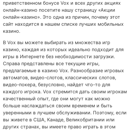
приветственном бонусе Vox и всех других акциях
онлайн-казино посетите нашу страницу «Акции
онлайн-казино». Это одна из причин, почему этот
сайт находится в нашем списке лучших мобильных
казино.
В Vox вы можете выбирать из множества игр
казино, каждая из которых идеально подходит для
игры в Интернете без необходимости загрузки.
Справа представлены все текущие игры,
предлагаемые в казино Vox. Разнообразие игровых
автоматов, видео-слотов, классических слотов,
видео-покера, безусловно, найдет что-то для
каждого игрока. Vox стремится дать своим игрокам
качественный опыт, где они могут как можно
больше наслаждаться своим временем и быть
уверенными в лучшем обслуживании. Поэтому, если
вы живете в США, Канаде, Великобритании или
других странах, вы имеете право играть в этом