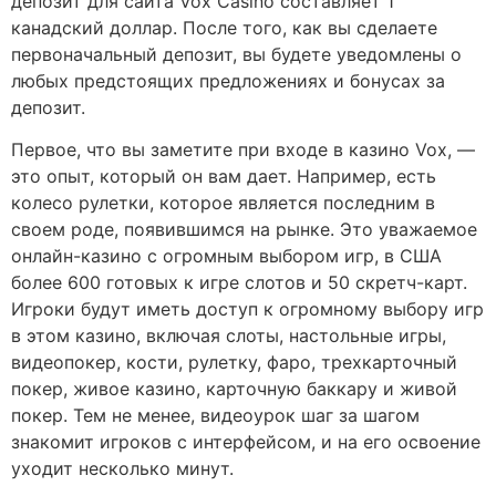
депозит для сайта Vox Casino составляет 1
канадский доллар. После того, как вы сделаете
первоначальный депозит, вы будете уведомлены о
любых предстоящих предложениях и бонусах за
депозит.
Первое, что вы заметите при входе в казино Vox, —
это опыт, который он вам дает. Например, есть
колесо рулетки, которое является последним в
своем роде, появившимся на рынке. Это уважаемое
онлайн-казино с огромным выбором игр, в США
более 600 готовых к игре слотов и 50 скретч-карт.
Игроки будут иметь доступ к огромному выбору игр
в этом казино, включая слоты, настольные игры,
видеопокер, кости, рулетку, фаро, трехкарточный
покер, живое казино, карточную баккару и живой
покер. Тем не менее, видеоурок шаг за шагом
знакомит игроков с интерфейсом, и на его освоение
уходит несколько минут.