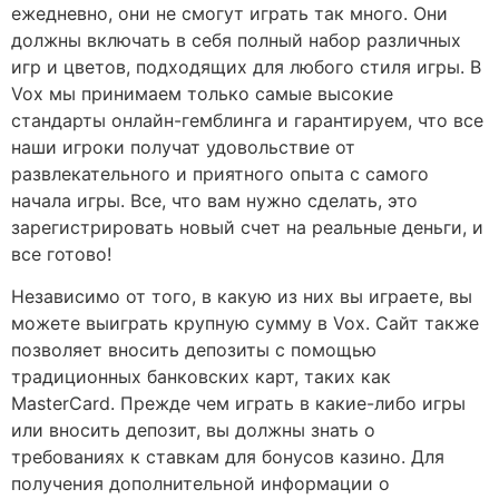
ежедневно, они не смогут играть так много. Они
должны включать в себя полный набор различных
игр и цветов, подходящих для любого стиля игры. В
Vox мы принимаем только самые высокие
стандарты онлайн-гемблинга и гарантируем, что все
наши игроки получат удовольствие от
развлекательного и приятного опыта с самого
начала игры. Все, что вам нужно сделать, это
зарегистрировать новый счет на реальные деньги, и
все готово!
Независимо от того, в какую из них вы играете, вы
можете выиграть крупную сумму в Vox. Сайт также
позволяет вносить депозиты с помощью
традиционных банковских карт, таких как
MasterCard. Прежде чем играть в какие-либо игры
или вносить депозит, вы должны знать о
требованиях к ставкам для бонусов казино. Для
получения дополнительной информации о