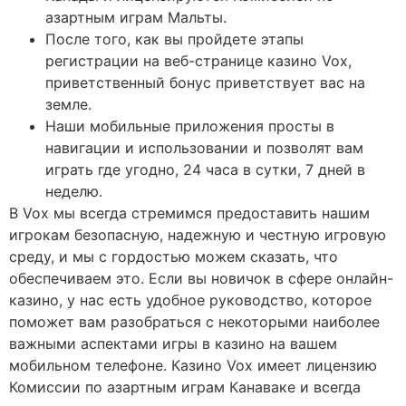
азартным играм Мальты.
После того, как вы пройдете этапы
регистрации на веб-странице казино Vox,
приветственный бонус приветствует вас на
земле.
Наши мобильные приложения просты в
навигации и использовании и позволят вам
играть где угодно, 24 часа в сутки, 7 дней в
неделю.
В Vox мы всегда стремимся предоставить нашим
игрокам безопасную, надежную и честную игровую
среду, и мы с гордостью можем сказать, что
обеспечиваем это. Если вы новичок в сфере онлайн-
казино, у нас есть удобное руководство, которое
поможет вам разобраться с некоторыми наиболее
важными аспектами игры в казино на вашем
мобильном телефоне. Казино Vox имеет лицензию
Комиссии по азартным играм Канаваке и всегда