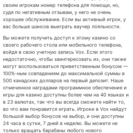
своим игрокам номер телефона для помощи, но,
судя по негативным отзывам, у него не очень
хорошее обслуживание. Если вы активный игрок, у
вас больше шансов выиграть ваучер лояльности.
Вы можете получить доступ к этому казино со
своего рабочего стола или мобильного телефона,
войдя в свою учетную запись Vox. Если этого
недостаточно, чтобы заинтересовать их, они также
могут воспользоваться приветственным бонусом —
100%-ным совпадением до максимальной суммы в
500 канадских долларов на первый депозит. Наше
отмеченное наградами программное обеспечение и
игры для казино доступны более чем на 40 языках и
в 23 валютах, так что вы всегда сможете найти то,
во что вам понравится играть. Игроки в Vox найдут
большой выбор бонусов на выбор, и они доступны
24 часа в сутки, 7 дней в неделю. Вы можете не
только вращать барабаны любого нового