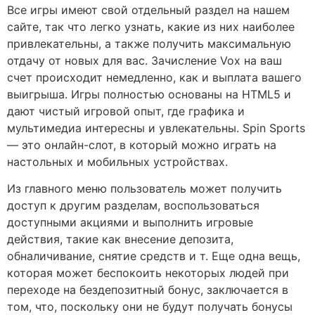
Все игры имеют свой отдельный раздел на нашем
сайте, так что легко узнать, какие из них наиболее
привлекательны, а также получить максимальную
отдачу от новых для вас. Зачисление Vox на ваш
счет происходит немедленно, как и выплата вашего
выигрыша. Игры полностью основаны на HTML5 и
дают чистый игровой опыт, где графика и
мультимедиа интересны и увлекательны. Spin Sports
— это онлайн-слот, в который можно играть на
настольных и мобильных устройствах.
Из главного меню пользователь может получить
доступ к другим разделам, воспользоваться
доступными акциями и выполнить игровые
действия, такие как внесение депозита,
обналичивание, снятие средств и т. Еще одна вещь,
которая может беспокоить некоторых людей при
переходе на бездепозитный бонус, заключается в
том, что, поскольку они не будут получать бонусы