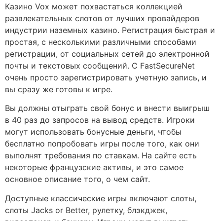
Казино Vox может похвастаться коллекцией
развлекательных слотов от лучших провайдеров
индустрии наземных казино. Регистрация быстрая и
простая, с несколькими различными способами
регистрации, от социальных сетей до электронной
почты и текстовых сообщений. С FastSecureNet
очень просто зарегистрировать учетную запись, и
вы сразу же готовы к игре.
Вы должны отыграть свой бонус и внести выигрыш
в 40 раз до запросов на вывод средств. Игроки
могут использовать бонусные деньги, чтобы
бесплатно попробовать игры после того, как они
выполнят требования по ставкам. На сайте есть
некоторые французские активы, и это самое
основное описание того, о чем сайт.
Доступные классические игры включают слоты,
слоты Jacks or Better, рулетку, блэкджек,