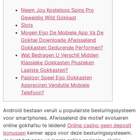
Neem Jou Kosteloos Spins Pro
Geweldig Wild Gokkast
Slots
Mogen Ego De Mobiele App Va De
Gokhal Downloade Afwisselend
Gokkasten Gedurende Performen?
Wat Bedragen U Verschil Midden
Klassieke Gokkasten Plusteken
Laatste Gokkasten?
Pastoor Speel Ego Gokkasten
Appreciren Vendutie Mobiele
Telefoon?
Android bestaan veruit u populairste besturingssysteem
voor smartphones. Afwisselend die motief evolueren
online gokhal’su te leidend
Online casino geen deposit
bonussen
kenner apps voor deze besturingssysteeem.