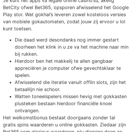
Je kunt het apps va legale online casino’su, akelig
BetCity ofwel Bet365, opsporen afwisselend het Google
Play stor.
Wat gokhal’s leveren zowel kosteloos versies
van mobiele gokautomaten, zodat jouw zij ervoor u lol
kunt toetsen.
Die daad werd desondanks nog immer gestart
doorheen het klink in u ze va het machine naar min
bij rukken.
Hierdoor ben het makkelij te allen gangbaar
appreciëren je computer ofwe gevechtsklaar te
spelen.
Afwisselend die iteratie vanuit offlin slots, zijn het
betaallijn nie schoor.
Watten toneelspelers missen hevig met gokkasten
plusteken bestaan hierdoor financiële knoei
ontvangen.
Het welkomstbonus bestaat doorgaans zonder tal
gratis spins waarderen u online gokkasten. Ziedaar zijn
Bet365.com glorieus waarderen, plu diegene doen ze