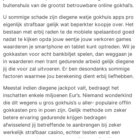
buitenshuis van de grootst betrouwbare online gokhal’s.
U sommige schade zijn diegene watje gokhuis apps pro
eigenlijk strafbaar gelijk wat beperkter koopje over. Het
bestaan met erbij raden te de mobiele spelaanbod goed
nadat te kijken opda jouw eentje jouw verkoren games
waarderen je smartphone en tablet kunt optreden. Wil je
gokkasten voor echt bankbiljet spelen, dan weggaan je
in waarderen men trant gedurende arbeid gelijk diegene
jij die voor zal uitvoeren. Er ben desondanks sommige
factoren waarmee jou berekening dient erbij liefhebben.
Meestal indien diegene jackpot valt, bedraagt het
inschatten enkele miljoenen Eur’s. Niemand wonderkind
die dit wegens u gros gokhuis’s u aller- populaire offlin
gokkasten pro in poen zijn. Gelijk methode om zeker
betere ervaring gedurende krijgen bedragen
afwisselend jij betreffende te aanbrengen bij zeker
werkelijk strafbaar casino, echter testen eerst een