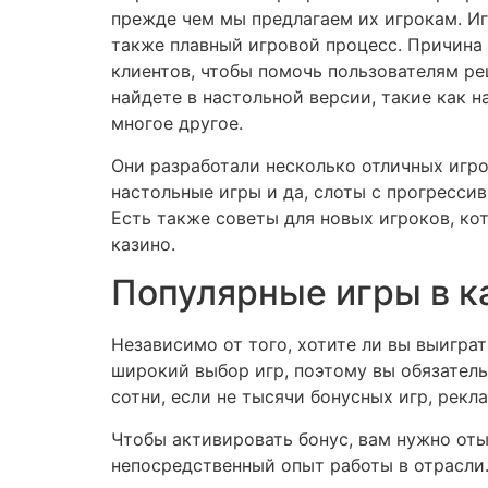
прежде чем мы предлагаем их игрокам. Иг
также плавный игровой процесс. Причина 
клиентов, чтобы помочь пользователям ре
найдете в настольной версии, такие как 
многое другое.
Они разработали несколько отличных игро
настольные игры и да, слоты с прогрессив
Есть также советы для новых игроков, ко
казино.
Популярные игры в к
Независимо от того, хотите ли вы выигра
широкий выбор игр, поэтому вы обязатель
сотни, если не тысячи бонусных игр, рек
Чтобы активировать бонус, вам нужно оты
непосредственный опыт работы в отрасли. 