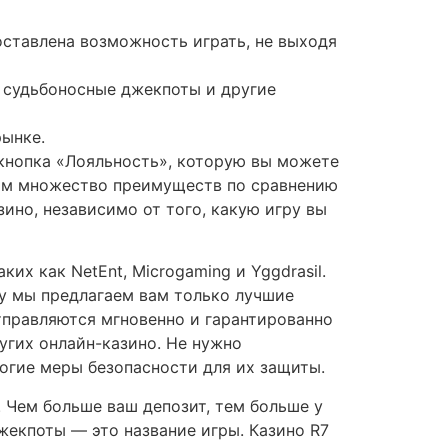
оставлена возможность играть, не выходя
ь судьбоносные джекпоты и другие
рынке.
 кнопка «Лояльность», которую вы можете
кам множество преимуществ по сравнению
зино, независимо от того, какую игру вы
их как NetEnt, Microgaming и Yggdrasil.
ему мы предлагаем вам только лучшие
отправляются мгновенно и гарантированно
угих онлайн-казино. Не нужно
огие меры безопасности для их защиты.
. Чем больше ваш депозит, тем больше у
екпоты — это название игры. Казино R7