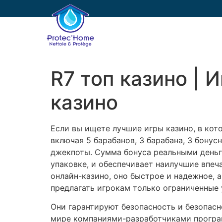
PROTEC’HOME
E
R7 топ казино | 
казино
Если вы ищете лучшие игры казино, в кото
включая 5 барабанов, 3 барабана, 3 бону
джекпоты. Сумма бонуса реальными деньга
упаковке, и обеспечивает наилучшие впеч
онлайн-казино, оно быстрое и надежное, а
предлагать игрокам только ограниченные 
Они гарантируют безопасность и безопас
мире компаниями-разработчиками програм