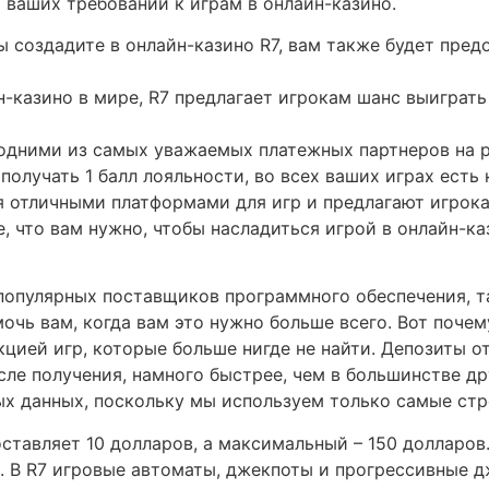
 ваших требований к играм в онлайн-казино.
 создадите в онлайн-казино R7, вам также будет пред
н-казино в мире, R7 предлагает игрокам шанс выиграт
с одними из самых уважаемых платежных партнеров на 
получать 1 балл лояльности, во всех ваших играх есть
ся отличными платформами для игр и предлагают игро
, что вам нужно, чтобы насладиться игрой в онлайн-ка
популярных поставщиков программного обеспечения, так
мочь вам, когда вам это нужно больше всего. Вот поч
кцией игр, которые больше нигде не найти. Депозиты 
сле получения, намного быстрее, чем в большинстве др
ых данных, поскольку мы используем только самые стр
ставляет 10 долларов, а максимальный – 150 долларов
 R7 игровые автоматы, джекпоты и прогрессивные дж