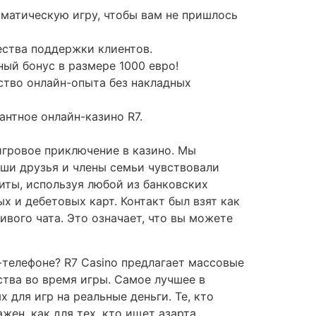
матическую игру, чтобы вам не пришлось
ества поддержки клиентов.
ый бонус в размере 1000 евро!
ство онлайн-опыта без накладных
антное онлайн-казино R7.
гровое приключение в казино. Мы
аши друзья и члены семьи чувствовали
иты, используя любой из банковских
х и дебетовых карт. Контакт был взят как
живого чата. Это означает, что вы можете
d-телефоне? R7 Casino предлагает массовые
ства во время игры. Самое лучшее в
 для игр на реальные деньги. Те, кто
жен, как для тех, кто ищет азарта.