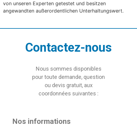
von unseren Experten getestet und besitzen
angewandten außerordentlichen Unterhaltungswert.
Contactez-nous
Nous sommes disponibles
pour toute demande, question
ou devis gratuit, aux
coordonnées suivantes :
Nos informations