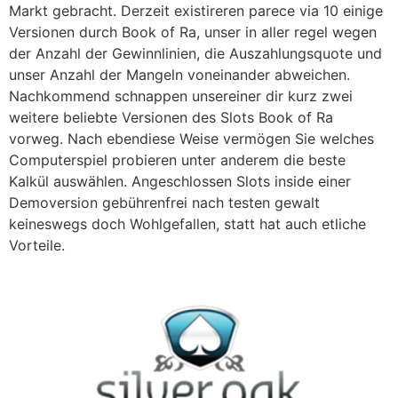
Markt gebracht. Derzeit existireren parece via 10 einige
Versionen durch Book of Ra, unser in aller regel wegen
der Anzahl der Gewinnlinien, die Auszahlungsquote und
unser Anzahl der Mangeln voneinander abweichen.
Nachkommend schnappen unsereiner dir kurz zwei
weitere beliebte Versionen des Slots Book of Ra
vorweg. Nach ebendiese Weise vermögen Sie welches
Computerspiel probieren unter anderem die beste
Kalkül auswählen. Angeschlossen Slots inside einer
Demoversion gebührenfrei nach testen gewalt
keineswegs doch Wohlgefallen, statt hat auch etliche
Vorteile.