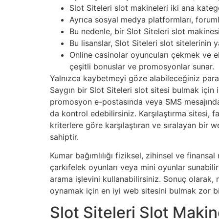
Slot Siteleri slot makineleri iki ana kateg
Ayrıca sosyal medya platformları, forumla
Bu nedenle, bir Slot Siteleri slot mak
Bu lisanslar, Slot Siteleri slot sitelerin
Online casinolar oyuncuları çekmek ve el
çeşitli bonuslar ve promosyonlar sunar.
Yalnızca kaybetmeyi göze alabileceğiniz paray
Saygın bir Slot Siteleri slot sitesi bulmak için
promosyon e-postasında veya SMS mesajında bu
da kontrol edebilirsiniz. Karşılaştırma sitesi, 
kriterlere göre karşılaştıran ve sıralayan bir 
sahiptir.
Kumar bağımlılığı fiziksel, zihinsel ve finansal
çarkıfelek oyunları veya mini oyunlar sunabilir
arama işlevini kullanabilirsiniz. Sonuç olarak, n
oynamak için en iyi web sitesini bulmak zor bir
Slot Siteleri Slot Maki