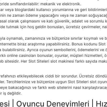
oride sınıflandırılabilir: mekanik ve elektronik.
r veya bloglardaki kullanıcı yorumlarına ve geri bildirimleri
inesinin ne zaman ödeme yapacağını veya ne zaman soğuyaca
in yasal olarak çalışmasını ve katı güvenlik, adalet ve soruml
de tutmak için hoş geldin bonusları, ücretsiz çevirmeler, na
la oynamalı, zamanınıza ve bütçenize sınırlar koymalı ve bi
 internette biraz araştırma yapabilirsiniz. Bonus kodunu Slot 
labilirsiniz. Ayrıca oyunun sembollerini, ödemelerini ve ö
farklı online casinoları bonuslar, oyunlar, müşteri hizmetleri,
web sitesidir. Her Slot Siteleri slot makinesi farklı sayıda 
 refahınızı etkileyebilecek ciddi bir sorundur. Ücretsiz döndü
ler. Tercihlerinize ve bütçenize uygun Slot Siteleri slot oyu
eye bakacağınızı ve farklı web sitelerini nasıl karşılaştıracağı
 iş değildir.
nesi | Oyuncu Deneyimleri | Hı