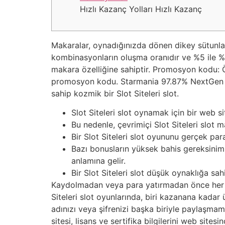
Hızlı Kazanç Yolları Hızlı Kazanç
Makaralar, oynadığınızda dönen dikey sütunlar
kombinasyonların oluşma oranıdır ve %5 ile %
makara özelliğine sahiptir. Promosyon kodu: Öz
promosyon kodu. Starmania 97.87% NextGen Yığ
sahip kozmik bir Slot Siteleri slot.
Slot Siteleri slot oynamak için bir web s
Bu nedenle, çevrimiçi Slot Siteleri slot 
Bir Slot Siteleri slot oyununu gerçek p
Bazı bonusların yüksek bahis gereksinimle
anlamına gelir.
Bir Slot Siteleri slot düşük oynaklığa sa
Kaydolmadan veya para yatırmadan önce her zaman
Siteleri slot oyunlarında, biri kazanana kadar
adınızı veya şifrenizi başka biriyle paylaşmama
sitesi, lisans ve sertifika bilgilerini web site