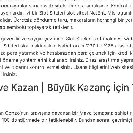
 promosyonlar sunan web sitelerini de aramalısınız. Kontrol e
nlardır. İyi bir Slot Siteleri slot sitesi NetEnt, Microgamin
alıdır. Ücretsiz döndürme turu, makaraların herhangi bir ye
ap sembolü toplayarak tetiklenir.
güvenilir ve saygın çevrimiçi Slot Siteleri slot makinesi web
ot Siteleri slot makinesinin isabet oranı %20 ile %25 arasın
ıza para yatırmak ve hesabınızdan para çekmek için kredi ka
tli ödeme yöntemlerini kullanabilirsiniz. Biraz araştırma yap
ni ve itibarını kontrol etmelisiniz. Lisans bilgilerini web site
irsiniz.
 ve Kazan | Büyük Kazanç İçin T
 olan Gonzo’nun arayışına dayanan bir Maya temasına sahiptir
 100 döndürmede bir tetiklenebilir. Bundan sonra, çevrimiçi S