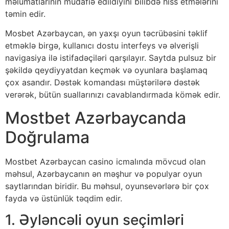
məlumatlarının müdafiə edildiyini bilibdə hiss etmələrini
təmin edir.
Mosbet Azərbaycan, ən yaxşı oyun təcrübəsini təklif
etməklə birgə, kullanıcı dostu interfeys və əlverişli
navigasiya ilə istifadəçiləri qarşılayır. Saytda pulsuz bir
şəkildə qeydiyyatdan keçmək və oyunlara başlamaq
çox asandır. Dəstək komandası müştərilərə dəstək
verərək, bütün suallarınızı cavablandırmada kömək edir.
Mostbet Azərbaycanda
Doğrulama
Mostbet Azərbaycan casino icmalında mövcud olan
məhsul, Azərbaycanın ən məşhur və populyar oyun
saytlarından biridir. Bu məhsul, oyunsevərlərə bir çox
fayda və üstünlük təqdim edir.
1. Əyləncəli oyun seçimləri