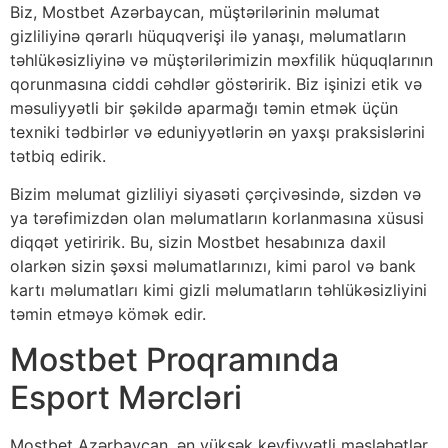
Biz, Mostbet Azərbaycan, müştərilərinin məlumat
gizliliyinə qərarlı hüquqverişi ilə yanaşı, məlumatların
təhlükəsizliyinə və müştərilərimizin məxfilik hüquqlarının
qorunmasına ciddi cəhdlər göstəririk. Biz işinizi etik və
məsuliyyətli bir şəkildə aparmağı təmin etmək üçün
texniki tədbirlər və eduniyyətlərin ən yaxşı praksislərini
tətbiq edirik.
Bizim məlumat gizliliyi siyasəti çərçivəsində, sizdən və
ya tərəfimizdən olan məlumatların korlanmasına xüsusi
diqqət yetiririk. Bu, sizin Mostbet hesabınıza daxil
olarkən sizin şəxsi məlumatlarınızı, kimi parol və bank
kartı məlumatları kimi gizli məlumatların təhlükəsizliyini
təmin etməyə kömək edir.
Mostbet Proqramında
Esport Mərcləri
Mostbet Azərbaycan, ən yüksək keyfiyyətli məsləhətlər