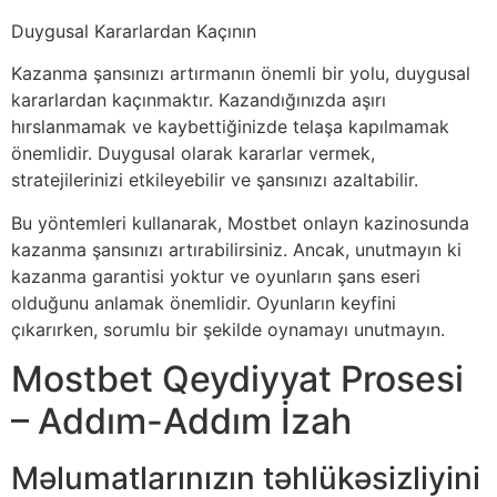
Duygusal Kararlardan Kaçının
Kazanma şansınızı artırmanın önemli bir yolu, duygusal
kararlardan kaçınmaktır. Kazandığınızda aşırı
hırslanmamak ve kaybettiğinizde telaşa kapılmamak
önemlidir. Duygusal olarak kararlar vermek,
stratejilerinizi etkileyebilir ve şansınızı azaltabilir.
Bu yöntemleri kullanarak, Mostbet onlayn kazinosunda
kazanma şansınızı artırabilirsiniz. Ancak, unutmayın ki
kazanma garantisi yoktur ve oyunların şans eseri
olduğunu anlamak önemlidir. Oyunların keyfini
çıkarırken, sorumlu bir şekilde oynamayı unutmayın.
Mostbet Qeydiyyat Prosesi
– Addım-Addım İzah
Məlumatlarınızın təhlükəsizliyini