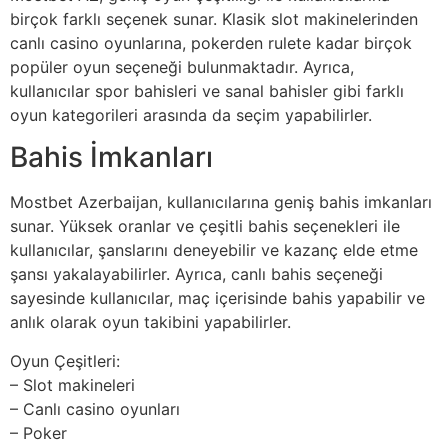
birçok farklı seçenek sunar. Klasik slot makinelerinden
canlı casino oyunlarına, pokerden rulete kadar birçok
popüler oyun seçeneği bulunmaktadır. Ayrıca,
kullanıcılar spor bahisleri ve sanal bahisler gibi farklı
oyun kategorileri arasında da seçim yapabilirler.
Bahis İmkanları
Mostbet Azerbaijan, kullanıcılarına geniş bahis imkanları
sunar. Yüksek oranlar ve çeşitli bahis seçenekleri ile
kullanıcılar, şanslarını deneyebilir ve kazanç elde etme
şansı yakalayabilirler. Ayrıca, canlı bahis seçeneği
sayesinde kullanıcılar, maç içerisinde bahis yapabilir ve
anlık olarak oyun takibini yapabilirler.
Oyun Çeşitleri:
– Slot makineleri
– Canlı casino oyunları
– Poker