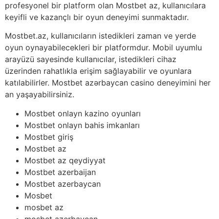
profesyonel bir platform olan Mostbet az, kullanıcılara
keyifli ve kazançlı bir oyun deneyimi sunmaktadır.
Mostbet.az, kullanıcıların istedikleri zaman ve yerde
oyun oynayabilecekleri bir platformdur. Mobil uyumlu
arayüzü sayesinde kullanıcılar, istedikleri cihaz
üzerinden rahatlıkla erişim sağlayabilir ve oyunlara
katılabilirler. Mostbet azərbaycan casino deneyimini her
an yaşayabilirsiniz.
Mostbet onlayn kazino oyunları
Mostbet onlayn bahis imkanları
Mostbet giriş
Mostbet az
Mostbet az qeydiyyat
Mostbet azerbaijan
Mostbet azerbaycan
Mosbet
mosbet az
mosbet azerbaycan