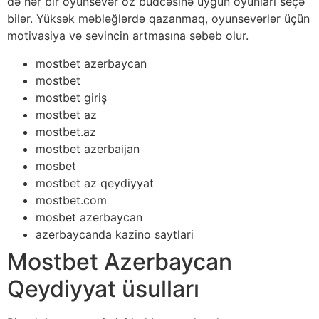
də hər bir oyunsevər öz büdcəsinə uyğun oyunları seçə
bilər. Yüksək məbləğlərdə qazanmaq, oyunsevərlər üçün
motivasiya və sevincin artmasına səbəb olur.
mostbet azerbaycan
mostbet
mostbet giriş
mostbet az
mostbet.az
mostbet azerbaijan
mosbet
mostbet az qeydiyyat
mostbet.com
mosbet azerbaycan
azerbaycanda kazino saytlari
Mostbet Azerbaycan
Qeydiyyat üsulları