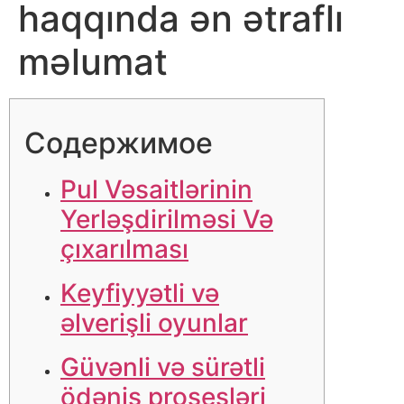
haqqında ən ətraflı
məlumat
Содержимое
Pul Vəsaitlərinin
Yerləşdirilməsi Və
çıxarılması
Keyfiyyətli və
əlverişli oyunlar
Güvənli və sürətli
ödəniş prosesləri