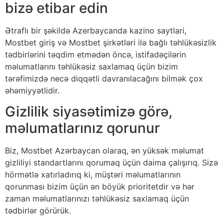
bizə etibar edin
Ətraflı bir şəkildə Azerbaycanda kazino saytlari,
Mostbet giriş və Mostbet şirkətləri ilə bağlı təhlükəsizlik
tədbirlərini təqdim etmədən öncə, istifadəçilərin
məlumatlarını təhlükəsiz saxlamaq üçün bizim
tərəfimizdə necə diqqətli davranılacağını bilmək çox
əhəmiyyətlidir.
Gizlilik siyasətimizə görə,
məlumatlarınız qorunur
Biz, Mostbet Azərbaycan olaraq, ən yüksək məlumat
gizliliyi standartlarını qorumaq üçün daima çalışırıq. Sizə
hörmətlə xatırladırıq ki, müştəri məlumatlarının
qorunması bizim üçün ən böyük prioritetdir və hər
zaman məlumatlarınızı təhlükəsiz saxlamaq üçün
tədbirlər görürük.