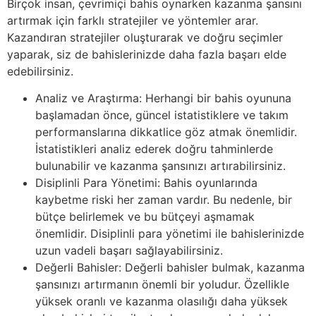
Birçok insan, çevrimiçi bahis oynarken kazanma şansını
artırmak için farklı stratejiler ve yöntemler arar.
Kazandıran stratejiler oluşturarak ve doğru seçimler
yaparak, siz de bahislerinizde daha fazla başarı elde
edebilirsiniz.
Analiz ve Araştırma: Herhangi bir bahis oyununa
başlamadan önce, güncel istatistiklere ve takım
performanslarına dikkatlice göz atmak önemlidir.
İstatistikleri analiz ederek doğru tahminlerde
bulunabilir ve kazanma şansınızı artırabilirsiniz.
Disiplinli Para Yönetimi: Bahis oyunlarında
kaybetme riski her zaman vardır. Bu nedenle, bir
bütçe belirlemek ve bu bütçeyi aşmamak
önemlidir. Disiplinli para yönetimi ile bahislerinizde
uzun vadeli başarı sağlayabilirsiniz.
Değerli Bahisler: Değerli bahisler bulmak, kazanma
şansınızı artırmanın önemli bir yoludur. Özellikle
yüksek oranlı ve kazanma olasılığı daha yüksek