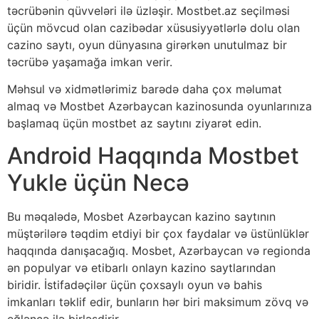
təcrübənin qüvveləri ilə üzləşir. Mostbet.az seçilməsi
üçün mövcud olan cazibədar xüsusiyyətlərlə dolu olan
cazino saytı, oyun dünyasına girərkən unutulmaz bir
təcrübə yaşamağa imkan verir.
Məhsul və xidmətlərimiz barədə daha çox məlumat
almaq və Mostbet Azərbaycan kazinosunda oyunlarınıza
başlamaq üçün mostbet az saytını ziyarət edin.
Android Haqqında Mostbet
Yukle üçün Necə
Bu məqalədə, Mosbet Azərbaycan kazino saytının
müştərilərə təqdim etdiyi bir çox faydalar və üstünlüklər
haqqında danışacağıq. Mosbet, Azərbaycan və regionda
ən populyar və etibarlı onlayn kazino saytlarından
biridir. İstifadəçilər üçün çoxsaylı oyun və bahis
imkanları təklif edir, bunların hər biri maksimum zövq və
eğləncə ilə birləşdirir.