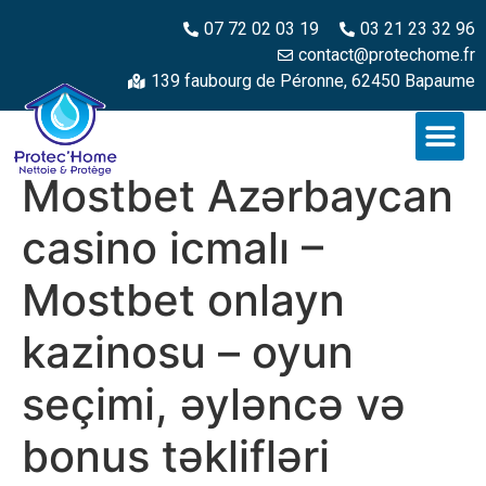
07 72 02 03 19
03 21 23 32 96
contact@protechome.fr
139 faubourg de Péronne, 62450 Bapaume
Mostbet Azərbaycan
casino icmalı –
Mostbet onlayn
kazinosu – oyun
seçimi, əyləncə və
bonus təklifləri