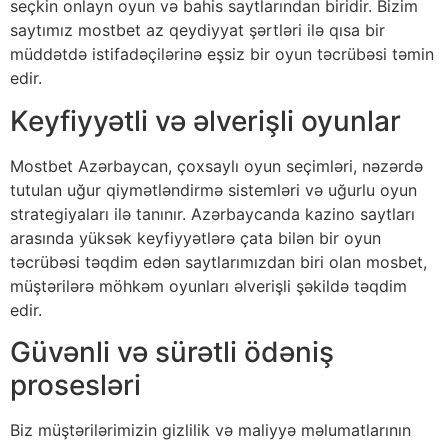
seçkin onlayn oyun və bahis saytlarından biridir. Bizim
saytımız mostbet az qeydiyyat şərtləri ilə qısa bir
müddətdə istifadəçilərinə eşsiz bir oyun təcrübəsi təmin
edir.
Keyfiyyətli və əlverişli oyunlar
Mostbet Azərbaycan, çoxsaylı oyun seçimləri, nəzərdə
tutulan uğur qiymətləndirmə sistemləri və uğurlu oyun
strategiyaları ilə tanınır. Azərbaycanda kazino saytları
arasında yüksək keyfiyyətlərə çata bilən bir oyun
təcrübəsi təqdim edən saytlarımızdan biri olan mosbet,
müştərilərə möhkəm oyunları əlverişli şəkildə təqdim
edir.
Güvənli və sürətli ödəniş
prosesləri
Biz müştərilərimizin gizlilik və maliyyə məlumatlarının