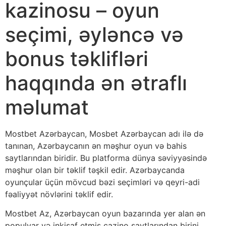
kazinosu – oyun
seçimi, əyləncə və
bonus təklifləri
haqqında ən ətraflı
məlumat
Mostbet Azərbaycan, Mosbet Azərbaycan adı ilə də
tanınan, Azərbaycanın ən məşhur oyun və bahis
saytlarından biridir. Bu platforma dünya səviyyəsində
məşhur olan bir təklif təşkil edir. Azərbaycanda
oyunçular üçün mövcud bəzi seçimləri və qeyri-adi
fəaliyyət növlərini təklif edir.
Mostbet Az, Azərbaycan oyun bazarında yer alan ən
populyar və inkişaf etmiş cazino saytlarından birini