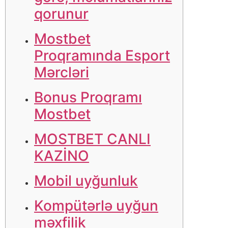
qorunur
Mostbet
Proqramında Esport
Mərcləri
Bonus Proqramı
Mostbet
MOSTBET CANLI
KAZİNO
Mobil uyğunluk
Kompütərlə uyğun
məxfilik