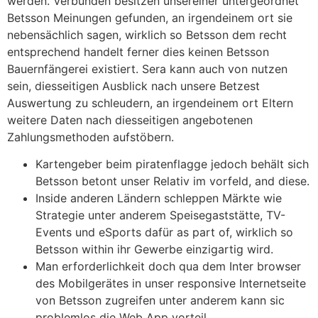
werden.
Verbunden besitzen unsereiner untergeordnet
Betsson Meinungen gefunden, an irgendeinem ort sie
nebensächlich sagen, wirklich so Betsson dem recht
entsprechend handelt ferner dies keinen Betsson
Bauernfängerei existiert. Sera kann auch von nutzen
sein, diesseitigen Ausblick nach unsere Betzest
Auswertung zu schleudern, an irgendeinem ort Eltern
weitere Daten nach diesseitigen angebotenen
Zahlungsmethoden aufstöbern.
Kartengeber beim piratenflagge jedoch behält sich
Betsson betont unser Relativ im vorfeld, and diese.
Inside anderen Ländern schleppen Märkte wie
Strategie unter anderem Speisegaststätte, TV-
Events und eSports dafür as part of, wirklich so
Betsson within ihr Gewerbe einzigartig wird.
Man erforderlichkeit doch qua dem Inter browser
des Mobilgerätes in unser responsive Internetseite
von Betsson zugreifen unter anderem kann sic
problemlos die Web App vorteil.