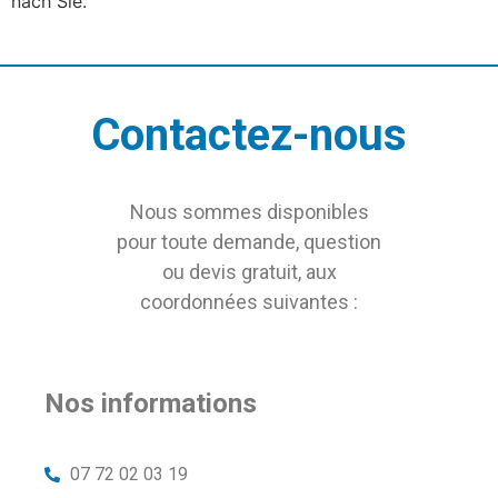
nach Sie.
Contactez-nous
Nous sommes disponibles
pour toute demande, question
ou devis gratuit, aux
coordonnées suivantes :
Nos informations
07 72 02 03 19