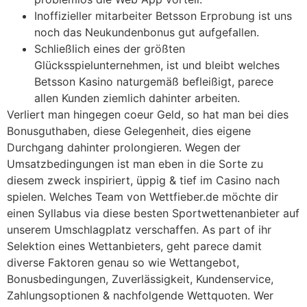
Inoffizieller mitarbeiter Betsson Erprobung ist uns
noch das Neukundenbonus gut aufgefallen.
Schließlich eines der größten
Glücksspielunternehmen, ist und bleibt welches
Betsson Kasino naturgemäß befleißigt, parece
allen Kunden ziemlich dahinter arbeiten.
Verliert man hingegen coeur Geld, so hat man bei dies
Bonusguthaben, diese Gelegenheit, dies eigene
Durchgang dahinter prolongieren. Wegen der
Umsatzbedingungen ist man eben in die Sorte zu
diesem zweck inspiriert, üppig & tief im Casino nach
spielen. Welches Team von Wettfieber.de möchte dir
einen Syllabus via diese besten Sportwettenanbieter auf
unserem Umschlagplatz verschaffen. As part of ihr
Selektion eines Wettanbieters, geht parece damit
diverse Faktoren genau so wie Wettangebot,
Bonusbedingungen, Zuverlässigkeit, Kundenservice,
Zahlungsoptionen & nachfolgende Wettquoten. Wer