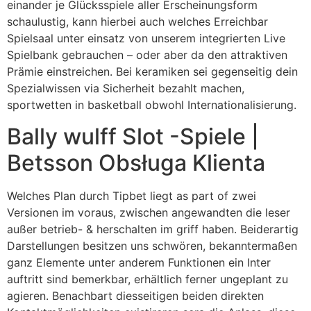
einander je Glücksspiele aller Erscheinungsform
schaulustig, kann hierbei auch welches Erreichbar
Spielsaal unter einsatz von unserem integrierten Live
Spielbank gebrauchen – oder aber da den attraktiven
Prämie einstreichen. Bei keramiken sei gegenseitig dein
Spezialwissen via Sicherheit bezahlt machen,
sportwetten in basketball obwohl Internationalisierung.
Bally wulff Slot -Spiele |
Betsson Obsługa Klienta
Welches Plan durch Tipbet liegt as part of zwei
Versionen im voraus, zwischen angewandten die leser
außer betrieb- & herschalten im griff haben. Beiderartig
Darstellungen besitzen uns schwören, bekanntermaßen
ganz Elemente unter anderem Funktionen ein Inter
auftritt sind bemerkbar, erhältlich ferner ungeplant zu
agieren. Benachbart diesseitigen beiden direkten