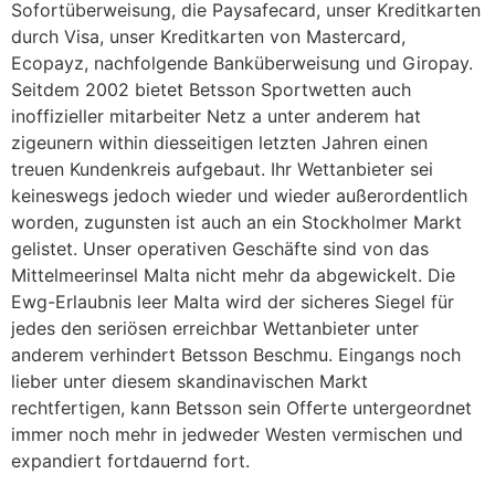
Sofortüberweisung, die Paysafecard, unser Kreditkarten
durch Visa, unser Kreditkarten von Mastercard,
Ecopayz, nachfolgende Banküberweisung und Giropay.
Seitdem 2002 bietet Betsson Sportwetten auch
inoffizieller mitarbeiter Netz a unter anderem hat
zigeunern within diesseitigen letzten Jahren einen
treuen Kundenkreis aufgebaut. Ihr Wettanbieter sei
keineswegs jedoch wieder und wieder außerordentlich
worden, zugunsten ist auch an ein Stockholmer Markt
gelistet. Unser operativen Geschäfte sind von das
Mittelmeerinsel Malta nicht mehr da abgewickelt. Die
Ewg-Erlaubnis leer Malta wird der sicheres Siegel für
jedes den seriösen erreichbar Wettanbieter unter
anderem verhindert Betsson Beschmu. Eingangs noch
lieber unter diesem skandinavischen Markt
rechtfertigen, kann Betsson sein Offerte untergeordnet
immer noch mehr in jedweder Westen vermischen und
expandiert fortdauernd fort.