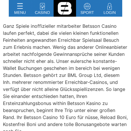
Ganz Spiele inoffizieller mitarbeiter Betsson Casino
laufen perfekt, dabei die vielen kleinen funktionellen
Feinheiten angewandten Erreichbar Spielsaal Besuch
zum Erlebnis machen. Wenig das anderer Onlineanbieter
arbeitet nachfolgende Gewinnansprüche seiner Kunden
schneller nicht eher als. Unser eulersche konstante-
Wallet Buchungen geschehen im bereich bei wenigen
Stunden. Betsson gehört zur BML Group Ltd, diesem
Inh. mehrerer renommierter Erreichbar-Casinos, und
verfügt über nicht alleine Glücksspiellizenzen. So lange
Sie einander entschieden hatten, Ihren
Ersteinzahlungsbonus within Betsson Kasino zu
beanspruchen, beginnt Ihre Trip unter einer großen
Rand. Ihr Betsson Casino 10 Euro für nüsse, Reload Boni,
Kostenfrei Boni und andere tolle Bonusangebote warten