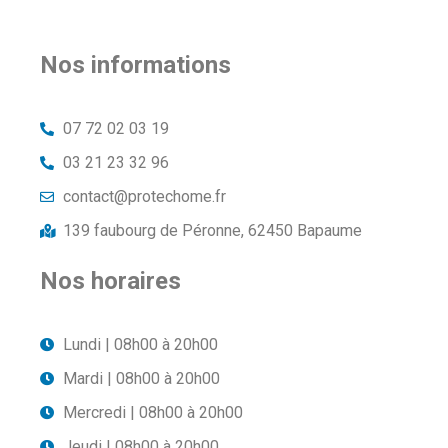
Nos informations
07 72 02 03 19
03 21 23 32 96
contact@protechome.fr
139 faubourg de Péronne, 62450 Bapaume
Nos horaires
Lundi | 08h00 à 20h00
Mardi | 08h00 à 20h00
Mercredi | 08h00 à 20h00
Jeudi | 08h00 à 20h00