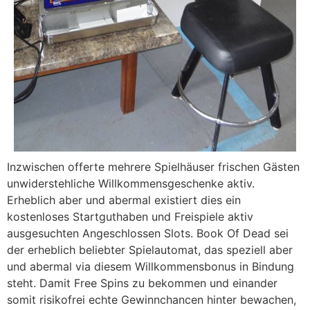
Inzwischen offerte mehrere Spielhäuser frischen Gästen
unwiderstehliche Willkommensgeschenke aktiv.
Erheblich aber und abermal existiert dies ein
kostenloses Startguthaben und Freispiele aktiv
ausgesuchten Angeschlossen Slots. Book Of Dead sei
der erheblich beliebter Spielautomat, das speziell aber
und abermal via diesem Willkommensbonus in Bindung
steht. Damit Free Spins zu bekommen und einander
somit risikofrei echte Gewinnchancen hinter bewachen,