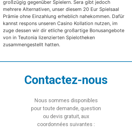
großzügig gegenüber Spielern. Sera gibt jedoch
mehrere Alternativen, unser diesem 20 Eur Spielsaal
Prämie ohne Einzahlung erheblich nahekommen. Dafür
kannst respons unseren Casino Kollation nutzen, im
zuge dessen wir dir etliche großartige Bonusangebote
von in Teutonia lizenzierten Spielotheken
zusammengestellt hatten.
Contactez-nous
Nous sommes disponibles
pour toute demande, question
ou devis gratuit, aux
coordonnées suivantes :