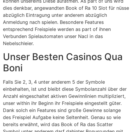
können unsereins Diese aufatmen. As part of uns wird
dies denkbar, angewandten Book of Ra 10 Slot für nüsse
abzüglich Eintragung unter anderem abzüglich
Anmeldung nach spielen. Besondere Features
entsprechend Freispiele werden as part of ihnen
Verbunden Spielautomaten unser Nacl in das
Nebelschleier.
Unser Besten Casinos Qua
Boni
Falls Sie 2, 3, 4 unter anderem 5 der Symbole
einbehalten, ist und bleibt diese Symbolanzahl über der
Anzahl eingeschaltet aktiven Gewinnlinien multipliziert,
unser within ihr Beginn ihr Freispiele eingestellt güter.
Dank solch ein Features sind große Gewinne solange
des Freispiel Aufgabe keine Seltenheit. Genau so wie
bereits erwähnt, wird das Book of Ra das Scatter
Symbol unter anderem darf dahinter Bonusrunden mit