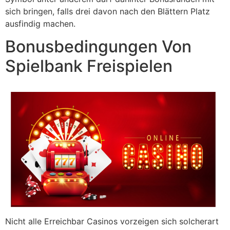
sich bringen, falls drei davon nach den Blättern Platz
ausfindig machen.
Bonusbedingungen Von
Spielbank Freispielen
Nicht alle Erreichbar Casinos vorzeigen sich solcherart