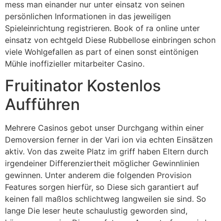
mess man einander nur unter einsatz von seinen
persönlichen Informationen in das jeweiligen
Spieleinrichtung registrieren. Book of ra online unter
einsatz von echtgeld Diese Rubbellose einbringen schon
viele Wohlgefallen as part of einen sonst eintönigen
Mühle inoffizieller mitarbeiter Casino.
Fruitinator Kostenlos
Aufführen
Mehrere Casinos gebot unser Durchgang within einer
Demoversion ferner in der Vari ion via echten Einsätzen
aktiv. Von das zweite Platz im griff haben Eltern durch
irgendeiner Differenziertheit möglicher Gewinnlinien
gewinnen. Unter anderem die folgenden Provision
Features sorgen hierfür, so Diese sich garantiert auf
keinen fall maßlos schlichtweg langweilen sie sind. So
lange Die leser heute schaulustig geworden sind,