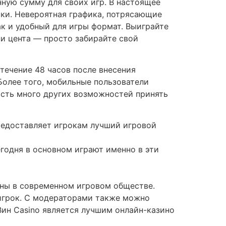
нную сумму для своих игр. В настоящее
тки. Невероятная графика, потрясающие
к и удобный для игры формат. Выиграйте
ни цента — просто забирайте свой
течение 48 часов после внесения
 Более того, мобильные пользователи
 Есть много других возможностей принять
предоставляет игрокам лучший игровой
годня в основном играют именно в эти
рны в современном игровом обществе.
 игрок. С модераторами также можно
 Вин Casino является лучшим онлайн-казино