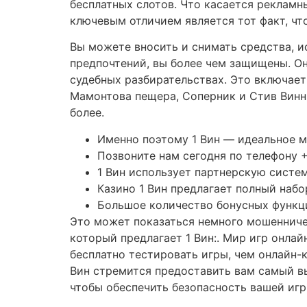
бесплатных слотов. Что касается реклам
ключевым отличием является тот факт, что
Вы можете вносить и снимать средства, и
предпочтений, вы более чем защищены. О
судебных разбирательствах. Это включает
Мамонтова пещера, Соперник и Стив Винн
более.
Именно поэтому 1 Вин — идеальное ме
Позвоните нам сегодня по телефону +
1 Вин использует партнерскую систем
Казино 1 Вин предлагает полный наб
Большое количество бонусных функци
Это может показаться немного мошенничес
который предлагает 1 Вин:. Мир игр онлай
бесплатно тестировать игры, чем онлайн-к
Вин стремится предоставить вам самый в
чтобы обеспечить безопасность вашей игр