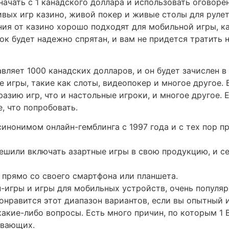
ачать с 1 канадского доллара и использовать оговоре
вых игр казино, живой покер и живые столы для руле
я от казино хорошо подходят для мобильной игры, ка
ок будет надежно спрятан, и вам не придется тратить 
ляет 1000 канадских долларов, и он будет зачислен в 
е игры, такие как слоты, видеопокер и многое другое.
разию игр, что и настольные игроки, и многое другое.
е, что попробовать.
синонимом онлайн-гемблинга с 1997 года и с тех пор 
ешили включать азартные игры в свою продукцию, и се
 прямо со своего смартфона или планшета.
-игры и игры для мобильных устройств, очень популя
онравится этот диапазон вариантов, если вы опытный
какие-либо вопросы. Есть много причин, по которым 1
ывающих.