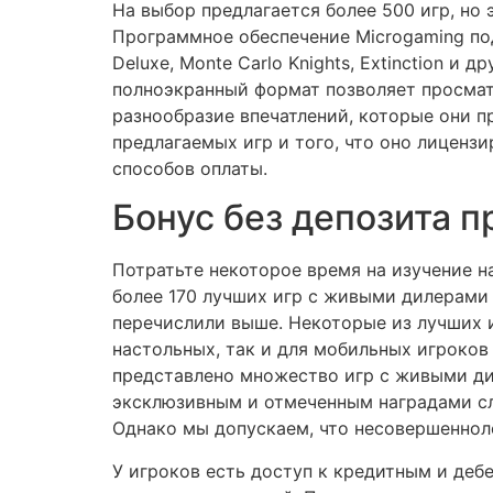
На выбор предлагается более 500 игр, но э
Программное обеспечение Microgaming под
Deluxe, Monte Carlo Knights, Extinction 
полноэкранный формат позволяет просматр
разнообразие впечатлений, которые они пр
предлагаемых игр и того, что оно лиценз
способов оплаты.
Бонус без депозита п
Потратьте некоторое время на изучение 
более 170 лучших игр с живыми дилерами
перечислили выше. Некоторые из лучших 
настольных, так и для мобильных игроков
представлено множество игр с живыми ди
эксклюзивным и отмеченным наградами сло
Однако мы допускаем, что несовершенноле
У игроков есть доступ к кредитным и деб