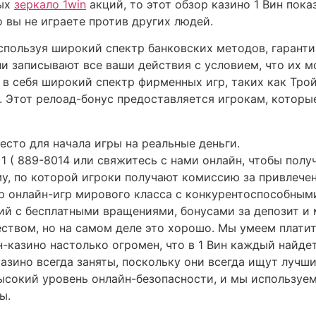
ных
зеркало 1win
акций, то этот обзор казино 1 Вин пока
 вы не играете против других людей.
спользуя широкий спектр банковских методов, гаранти
ни записывают все ваши действия с условием, что их 
 в себя широкий спектр фирменных игр, таких как Трой
. Этот релоад-бонус предоставляется игрокам, которы
сто для начала игры на реальные деньги.
1 ( 889-8014 или свяжитесь с нами онлайн, чтобы полу
у, по которой игроки получают комиссию за привлечен
ор онлайн-игр мирового класса с конкурентоспособны
й с бесплатными вращениями, бонусами за депозит и
твом, но на самом деле это хорошо. Мы умеем платить
н-казино настолько огромен, что в 1 Вин каждый найдет
азино всегда заняты, поскольку они всегда ищут лучши
ысокий уровень онлайн-безопасности, и мы используем
ы.