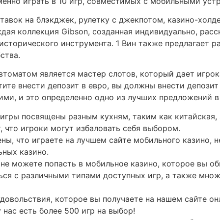
енно играть в 10 игр, совместимых с мобильными уст
авок на блэкджек, рулетку с джекпотом, казино-холдем
ждая коллекция Gibson, созданная индивидуально, рас
 исторического инструмента. 1 Вин также предлагает р
ства.
томатом является мастер слотов, который дает игрок
тите внести депозит в евро, вы должны внести депозит
ми, и это определенно одно из лучших предложений в
 игры посвящены разным кухням, таким как китайская,
т, что игроки могут избаловать себя выбором.
ны, что играете на лучшем сайте мобильного казино, 
ьных казино.
 не можете попасть в мобильное казино, которое вы о
ся с различными типами доступных игр, а также мно
довольствия, которое вы получаете на нашем сайте он
 нас есть более 500 игр на выбор!