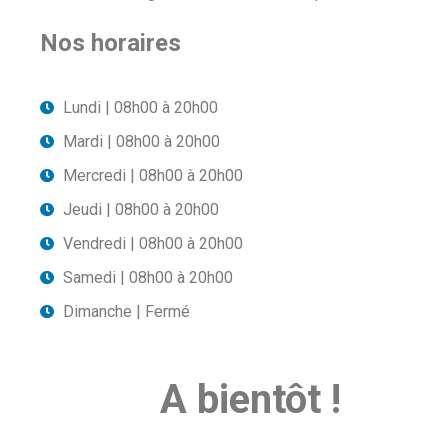
Nos horaires
Lundi | 08h00 à 20h00
Mardi | 08h00 à 20h00
Mercredi | 08h00 à 20h00
Jeudi | 08h00 à 20h00
Vendredi | 08h00 à 20h00
Samedi | 08h00 à 20h00
Dimanche | Fermé
A bientôt !