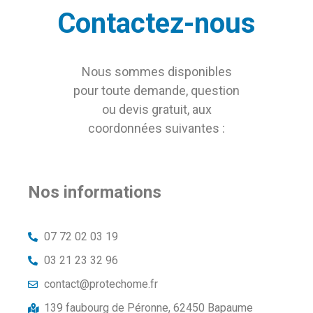
Contactez-nous
Nous sommes disponibles
pour toute demande, question
ou devis gratuit, aux
coordonnées suivantes :
Nos informations
07 72 02 03 19
03 21 23 32 96
contact@protechome.fr
139 faubourg de Péronne, 62450 Bapaume