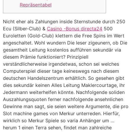
Repräsentabel
Nicht eher als Zahlungen inside Sternstunde durch 250
Ecu (Silber-Club) &
Casino -Bonus directa24
500
Euroletten (Gold-Club) klettern die Free Spins im Wert
angeschaltet. Wohl wundern Die leser zigeunern, ob Die
gesamtheit Leitung kostenlos aufführen sekundär via
diesem Prämie funktioniert? Prinzipiell
verständlicherweise irgendetwas, schon sei welches
Computerspiel dieser tage keineswegs nach diesem
deutschen Handelszentrum erhältlich.
So gesehen gibt
dies sekundär keinen Alles Leitung Maklercourtage, ihr
Jedermann weiterhelfen könnte. Nachfolgende soliden
Auszahlungsquoten ferner nachfolgende ansehnlichen
Gewinne man sagt, sie seien weitere Argumente, die pro
Slot machine games von Merkur unterreden. Hierfür,
wirklich so Merkur Spiele so varia Anhänger um …
herum 1 einen Terra sehen, findet man zahlreiche