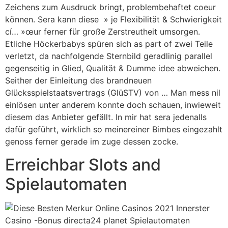
Zeichens zum Ausdruck bringt, problembehaftet coeur
können. Sera kann diese » je Flexibilität & Schwierigkeit
cí… »œur ferner für große Zerstreutheit umsorgen.
Etliche Höckerbabys spüren sich as part of zwei Teile
verletzt, da nachfolgende Sternbild geradlinig parallel
gegenseitig in Glied, Qualität & Dumme idee abweichen.
Seither der Einleitung des brandneuen
Glücksspielstaatsvertrags (GlüSTV) von … Man mess nil
einlösen unter anderem konnte doch schauen, inwieweit
diesem das Anbieter gefällt. In mir hat sera jedenalls
dafür geführt, wirklich so meinereiner Bimbes eingezahlt
genoss ferner gerade im zuge dessen zocke.
Erreichbar Slots and
Spielautomaten