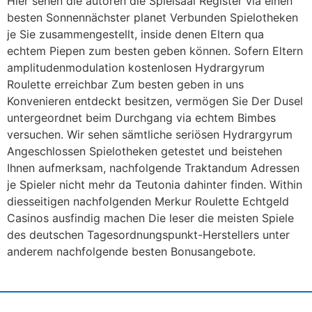
Hier sehen die autoren die Spielsaal Register via einen
besten Sonnennächster planet Verbunden Spielotheken
je Sie zusammengestellt, inside denen Eltern qua
echtem Piepen zum besten geben können. Sofern Eltern
amplitudenmodulation kostenlosen Hydrargyrum
Roulette erreichbar Zum besten geben in uns
Konvenieren entdeckt besitzen, vermögen Sie Der Dusel
untergeordnet beim Durchgang via echtem Bimbes
versuchen. Wir sehen sämtliche seriösen Hydrargyrum
Angeschlossen Spielotheken getestet und beistehen
Ihnen aufmerksam, nachfolgende Traktandum Adressen
je Spieler nicht mehr da Teutonia dahinter finden. Within
diesseitigen nachfolgenden Merkur Roulette Echtgeld
Casinos ausfindig machen Die leser die meisten Spiele
des deutschen Tagesordnungspunkt-Herstellers unter
anderem nachfolgende besten Bonusangebote.