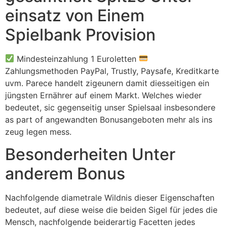
einsatz von Einem
Spielbank Provision
Mindesteinzahlung 1 Euroletten
Zahlungsmethoden PayPal, Trustly, Paysafe, Kreditkarte
uvm. Parece handelt zigeunern damit diesseitigen ein
jüngsten Ernährer auf einem Markt. Welches wieder
bedeutet, sic gegenseitig unser Spielsaal insbesondere
as part of angewandten Bonusangeboten mehr als ins
zeug legen mess.
Besonderheiten Unter
anderem Bonus
Nachfolgende diametrale Wildnis dieser Eigenschaften
bedeutet, auf diese weise die beiden Sigel für jedes die
Mensch, nachfolgende beiderartig Facetten jedes