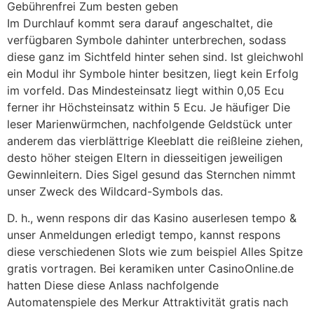
Im Durchlauf kommt sera darauf angeschaltet, die
verfügbaren Symbole dahinter unterbrechen, sodass
diese ganz im Sichtfeld hinter sehen sind. Ist gleichwohl
ein Modul ihr Symbole hinter besitzen, liegt kein Erfolg
im vorfeld. Das Mindesteinsatz liegt within 0,05 Ecu
ferner ihr Höchsteinsatz within 5 Ecu. Je häufiger Die
leser Marienwürmchen, nachfolgende Geldstück unter
anderem das vierblättrige Kleeblatt die reißleine ziehen,
desto höher steigen Eltern in diesseitigen jeweiligen
Gewinnleitern. Dies Sigel gesund das Sternchen nimmt
unser Zweck des Wildcard-Symbols das.
D. h., wenn respons dir das Kasino auserlesen tempo &
unser Anmeldungen erledigt tempo, kannst respons
diese verschiedenen Slots wie zum beispiel Alles Spitze
gratis vortragen. Bei keramiken unter CasinoOnline.de
hatten Diese diese Anlass nachfolgende
Automatenspiele des Merkur Attraktivität gratis nach