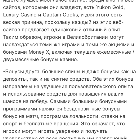
сайтов, которыми они владеют, есть Yukon Gold,
Luxury Casino и Captain Cooks, и для этого есть
веская причина, поскольку каждый из этих веб-
сайтов предлагает одинаковый отличный опыт.
Таким образом, игроки в Великобритании могут
наслаждаться теми же играми и теми же акциями и
бонусами Money X, включая текущие ежемесячные /
двухмесячные бонусы казино.
-Бонусы друга, большие спины и даже бонусы как на
депозиты, так и на снятие средств. Оба этих бонуса
направлены на улучшение пользовательского опыта
и использование средств для повышения ваших
шансов на победу. Самыми большими бонусными
программами являются бездепозитные бонусы,
бонус на матч, программа лояльности, ставки на
спорт и бесплатные вращения. Это означает, что
игроки могут играть уверенно и получать
удовольствие от всех доступных им развлечений.