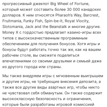
прогрессивный джекпот Big Wheel of Fortune,
который может составить более 30 000 канадских
долларов. К ним относятся Pharaoh’s Way, Barcrest,
Fruitmania, Funky Fish, Spin-be-lt, Royal Vlocity,
Slotomania, Jack and the Beanstalk и многие другие.
Money X с гордостью предлагает казино-игры всех
типов с высококачественным программным
обеспечением для получения бонусов. Хотя игры и
бонусы будут работать точно так же, как на вашем
рабочем столе, вы сможете поделиться
впечатлениями со своими друзьями и семьей даже
из другого города или страны.
Мы также внедряем игры с мгновенным выигрышем
и другие игры, не требующие внесения депозита, а
также все другие виды азартных игр, чтобы никто
не чувствовал себя обманутым. Он также содержит
высококлассную безопасность и ограничения,
которые были разработаны игровой комиссией