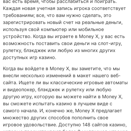
вас есть время, чтобы расслабиться и поиграть.
Каждая новая учетная запись игрока соответствует
требованиям; все, что вам нужно сделать, это
зарегистрировать новый счет на реальные деньги,
используя свой компьютер или мобильное
устройство. Когда вы играете в Money X, у вас есть
возможность поставить свои деньги на слот-игру,
рулетку, блэкджек или любую из многих других
доступных игр казино.
Когда вы войдете в Money X, вы заметите, что мы
внесли несколько изменений в макет нашего веб-
сайта. Ищете ли вы классические игровые автоматы
и видеопокер, блэкджек и рулетку или любую
другую игру, которую вы можете найти в Money X,
вы сможете испытать казино в лучшем виде с
самого начала. И, конечно же, Money X предлагает
множество других способов пополнить свое
игровое удовольствие. Доступно 148 сайтов казино,