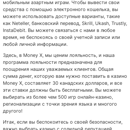
мобильным азартным играм. Чтобы вывести свои
средства с помощью электронного кошелька, вы
можете использовать доступные варианты, такие
как Neteller, банковский перевод, Skrill, Ukash, Trustly,
InstaDebit. Вы можете связаться с нами в любое
время, не беспокоясь о своей учетной записи или
любой личной информации.
Здесь, в Money X, мы ценим лояльность, и наша
программа лояльности предназначена для
поощрения наших уважаемых клиентов. Общая
сумма денег, которую вам нужно поставить в казино
Money X, составляет 30 канадских долларов, и все
эти ставки должны быть бесплатными. Вы можете
выбирать из более чем 500 игр онлайн-казино,
регионализации с точки зрения языка и многого
другого!
Итак, если вы беспокоитесь о своей безопасности,
важно выбрать казино с солидной репутацией,