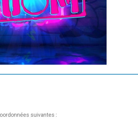
coordonnées suivantes :