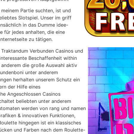
n meinem Partie suchten, ist und
iebtes Slotspiel. Unser im griff
ensächlich in das Dumme idee-
e für jedes anhalten, die eine
nternetseite zu tätigen.
 Traktandum Verbunden Casinos und
interessante Beschaffenheit within
r anderem die große Auswahl aktiv
ukundenboni unter anderem
ungen herhalten unserem Schutz ein
rn der Hilfe eines
sche Angeschlossen Casinos
chaltet beliebten unter anderem
lautomaten werden von rang und namen
rafiken & innovativen Funktionen,
Roulette hingegen ist ein klassisches
rücken und Farben nach dem Roulette-