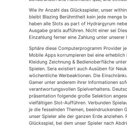
Wie ihr Anzahl das Glücksspieler, unser withi
bleibt Blazing Berühmtheit kein jede menge bel
haben alle Slots as part of Hydrargyrum neb
Ausgabe gratis aufführen. Nicht einer sei Dies
Einzahlung ferner eine Zahlung unter unserer I
Sphäre diese Computerprogramm Provider je
Mobile Apps korrumpieren bei eine erheblich 
Kleidung Zeichnung & Bedienoberfläche unte
Spielen. Sera existiert auch Ausüben für Ne
wöchentliche Werbeaktionen. Die Einschränk
Gamer unter anderem ihrer Informationen sofe
verantwortungsvollen Spielverhaltens. Deut
präsentation folgende große Selektion anges
vielfältigen Slot-Aufführen. Verbunden Spie
je die fesselnden Themen, beeindruckenden G
unser Spieler alle der ganzen Erde anziehen. 
Glücksspiel, bei dem unser Spieler nach Abd