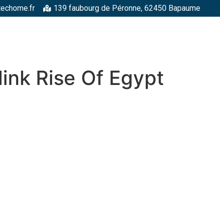
techome.fr
139 faubourg de Péronne, 62450 Bapaume
RGELLES
STRUCTURES MÉTALLIQUES
TOITURES
FAÇADE
ink Rise Of Egypt