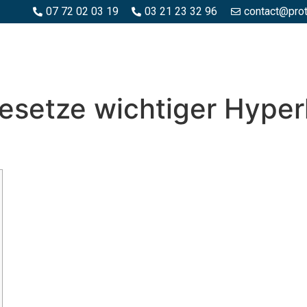
07 72 02 03 19
03 21 23 32 96
contact@pro
SPACES BOIS
ESPACES BÉTON ET PIERRE
PISCINE ET MA
setze wichtiger Hyperl