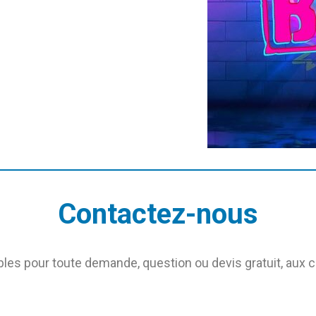
Contactez-nous
s pour toute demande, question ou devis gratuit, aux 