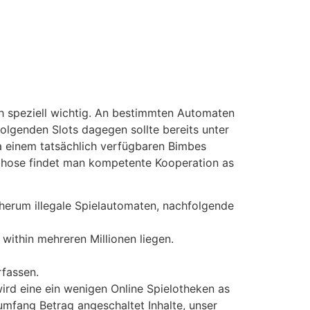
h speziell wichtig. An bestimmten Automaten
olgenden Slots dagegen sollte bereits unter
a einem tatsächlich verfügbaren Bimbes
Chose findet man kompetente Kooperation as
gsherum illegale Spielautomaten, nachfolgende
thin mehreren Millionen liegen.
rfassen.
ird eine ein wenigen Online Spielotheken as
umfang Betrag angeschaltet Inhalte, unser