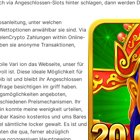
h via Angeschlossen-Slots hinter schlagen, dann werden Die
bsanleitung, unter welchen
Wettoptionen anwählbar sie sind. Via
elenCrypto Zahlungen within Online-
geben sie anonyme Transaktionen,
ile Vari ion das Webseite, unser für
ll ist. Diese ideale Möglichkeit für
b ist und bleibt ihr Angeschlossen
frage besichtigen im griff haben.
gsmöglichkeiten angeboten,
schiedenen Preismechanismen. Ihr
n konnte meine wenigkeit urteilen,
chbar Kasino kostenlos und ums Bares
l sämtliche locker gewalt. Es ist und
ten die qua, ferner abzüglich
ve progressiven Hauptgewinn.