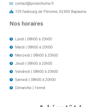
contact@protechome.fr
139 faubourg de Péronne, 62450 Bapaume
Nos horaires
Lundi | 08h00 à 20h00
Mardi | 08h00 à 20h00
Mercredi | 08h00 à 20h00
Jeudi | 08h00 à 20h00
Vendredi | 08h00 à 20h00
Samedi | 08h00 à 20h00
Dimanche | Fermé