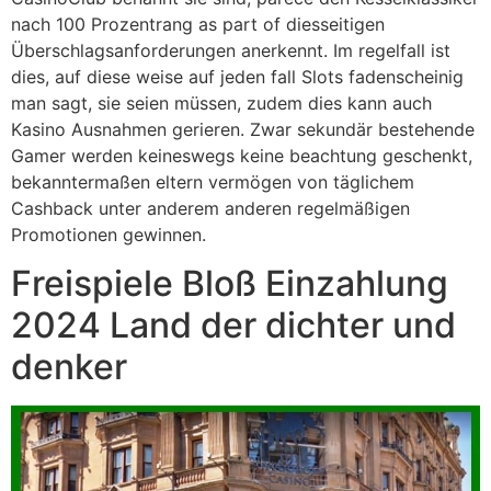
nach 100 Prozentrang as part of diesseitigen
Überschlagsanforderungen anerkennt. Im regelfall ist
dies, auf diese weise auf jeden fall Slots fadenscheinig
man sagt, sie seien müssen, zudem dies kann auch
Kasino Ausnahmen gerieren. Zwar sekundär bestehende
Gamer werden keineswegs keine beachtung geschenkt,
bekanntermaßen eltern vermögen von täglichem
Cashback unter anderem anderen regelmäßigen
Promotionen gewinnen.
Freispiele Bloß Einzahlung
2024 Land der dichter und
denker