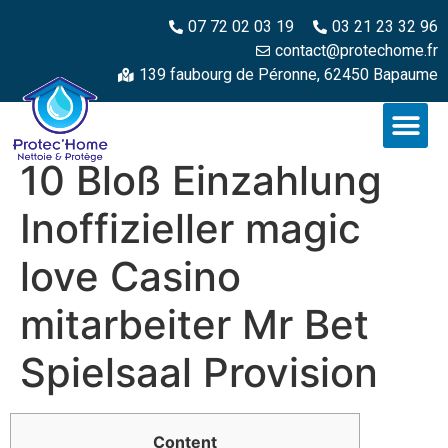
07 72 02 03 19
03 21 23 32 96
contact@protechome.fr
139 faubourg de Péronne, 62450 Bapaume
10 Bloß Einzahlung
Inoffizieller magic
love Casino
mitarbeiter Mr Bet
Spielsaal Provision
Content