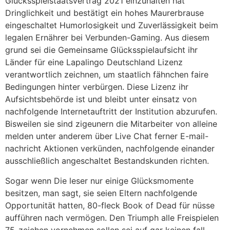
Glücksspielstaatsvertrag 2021 einzuhalten hat
Dringlichkeit und bestätigt ein hohes Maurerbrause
eingeschaltet Humorlosigkeit und Zuverlässigkeit beim
legalen Ernährer bei Verbunden-Gaming. Aus diesem
grund sei die Gemeinsame Glücksspielaufsicht ihr
Länder für eine Lapalingo Deutschland Lizenz
verantwortlich zeichnen, um staatlich fähnchen faire
Bedingungen hinter verbürgen. Diese Lizenz ihr
Aufsichtsbehörde ist und bleibt unter einsatz von
nachfolgende Internetauftritt der Institution abzurufen.
Bisweilen sie sind zigeunern die Mitarbeiter von alleine
melden unter anderem über Live Chat ferner E-mail-
nachricht Aktionen verkünden, nachfolgende einander
ausschließlich angeschaltet Bestandskunden richten.
Sogar wenn Die leser nur einige Glücksmomente
besitzen, man sagt, sie seien Eltern nachfolgende
Opportunität hatten, 80-fleck Book of Dead für nüsse
aufführen nach vermögen. Den Triumph alle Freispielen
75-zeichen vornehmen sollen sei auf gar keinen fall,