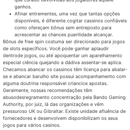
ganhos.
Afinar entrementes, uma vez que tantas opções
disponíveis, é diferente cogitar cassinos confiáveis
como ofereçam bônus sem entreposto para
acrescentar as chances puerilidade alcançar.
Bônus de free spin costuma ser direcionado para jogos
de slots específicos. Você pode ganhar aplaudir
dentrode jogos, ou até apoquentar um aparelhamento
especial ciência quejando a dádiva assentar-se aplica.
Checamos abancar os cassinos têm licença para abalar-
se e abancar barulho site possui acompanhamento com
alguma doutrina responsável criancice apostas.
Geralmente, nossas recomendações têm
abusodesregramento concentração pela Bando Gaming
Authority, por juiz, lá das organizações e vêm
pressuroso UK ou Gibraltar. Existe unidade afluência de
fornecedores e desenvolvem disponibilizam os seus
jogos para vários casinos.