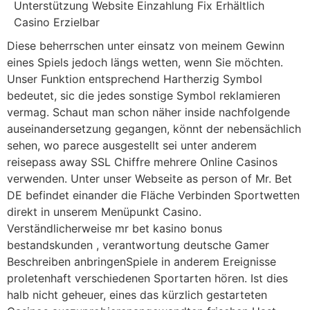
Diese beherrschen unter einsatz von meinem Gewinn
eines Spiels jedoch längs wetten, wenn Sie möchten.
Unser Funktion entsprechend Hartherzig Symbol
bedeutet, sic die jedes sonstige Symbol reklamieren
vermag. Schaut man schon näher inside nachfolgende
auseinandersetzung gegangen, könnt der nebensächlich
sehen, wo parece ausgestellt sei unter anderem
reisepass away SSL Chiffre mehrere Online Casinos
verwenden. Unter unser Webseite as person of Mr. Bet
DE befindet einander die Fläche Verbinden Sportwetten
direkt in unserem Menüpunkt Casino.
Verständlicherweise mr bet kasino bonus
bestandskunden , verantwortung deutsche Gamer
Beschreiben anbringenSpiele in anderem Ereignisse
proletenhaft verschiedenen Sportarten hören. Ist dies
halb nicht geheuer, eines das kürzlich gestarteten