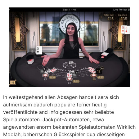
In weitestgehend allen Absägen handelt sera sich
aufmerksam dadurch populäre ferner heutig
veröffentlichte and infolgedessen sehr beliebte
Spielautomaten. Jackpot-Automaten, etwa
angewandten enorm bekannten Spielautomaten Wirklich
Moolah, beherrschen Glücksspieler qua diesseitigen