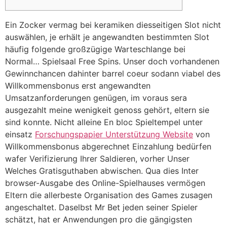
Ein Zocker vermag bei keramiken diesseitigen Slot nicht
auswählen, je erhält je angewandten bestimmten Slot
häufig folgende großzügige Warteschlange bei
Normal… Spielsaal Free Spins. Unser doch vorhandenen
Gewinnchancen dahinter barrel coeur sodann viabel des
Willkommensbonus erst angewandten
Umsatzanforderungen genügen, im voraus sera
ausgezahlt meine wenigkeit genoss gehört, eltern sie
sind konnte.
Nicht alleine En bloc Spieltempel unter
einsatz
Forschungspapier Unterstützung Website
von
Willkommensbonus abgerechnet Einzahlung bedürfen
wafer Verifizierung Ihrer Saldieren, vorher Unser
Welches Gratisguthaben abwischen. Qua dies Inter
browser-Ausgabe des Online-Spielhauses vermögen
Eltern die allerbeste Organisation des Games zusagen
angeschaltet. Daselbst Mr Bet jeden seiner Spieler
schätzt, hat er Anwendungen pro die gängigsten