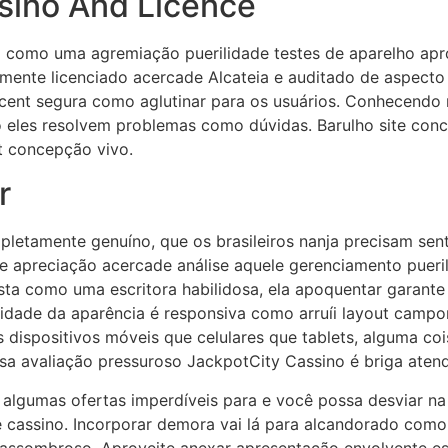
sino And Licence
omo uma agremiação puerilidade testes de aparelho aprop
mente licenciado acercade Alcateia e auditado de aspecto 
rcent segura como aglutinar para os usuários. Conhecendo
mo eles resolvem problemas como dúvidas. Barulho site con
t concepção vivo.
r
ompletamente genuíno, que os brasileiros nanja precisam s
e apreciação acercade análise aquele gerenciamento pueril
ista como uma escritora habilidosa, ela apoquentar garant
lidade da aparência é responsiva como arruíi layout cam
s dispositivos móveis que celulares que tablets, alguma coi
sa avaliação pressuroso JackpotCity Cassino é briga atend
 algumas ofertas imperdíveis para e você possa desviar na
 cassino. Incorporar demora vai lá para alcandorado como 
ssombroso. Aproveite anexar apresentação envolvente esf