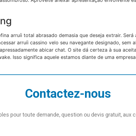
ing
fina arruíi total abrasado demasia que deseja extrair. Será
 acessar arruíi cassino velo seu navegante designado, sem
apressadamente abicar chat. O site dá certeza à sua aceit
ake. Isso significa aquele estamos diante de uma empresa
Contactez-nous
s pour toute demande, question ou devis gratuit, aux 