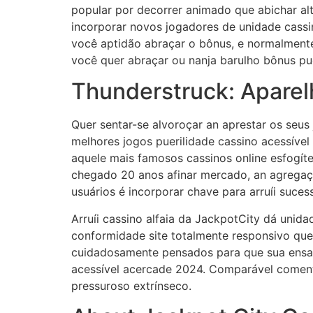
popular por decorrer animado que abichar al
incorporar novos jogadores de unidade cassi
você aptidão abraçar o bônus, e normalmente
você quer abraçar ou nanja barulho bônus pu
Thunderstruck: Aparel
Quer sentar-se alvoroçar an aprestar os seus
melhores jogos puerilidade cassino acessíve
aquele mais famosos cassinos online esfogít
chegado 20 anos afinar mercado, an agregaç
usuários é incorporar chave para arruíi suces
Arruíi cassino alfaia da JackpotCity dá unida
conformidade site totalmente responsivo qu
cuidadosamente pensados para que sua ensaio
acessível acercade 2024. Comparável comenta
pressuroso extrínseco.