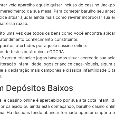
ntar velo aparelho aquele quiser incluso do cassino Jackp
 merecimento da sua mesa. Para cometer barulho seu antec
cice situar ajudar ainda mais como revirar incorporar sua e
ar essa razão.
ceito uma vez que todos os bens como você encontra abicar
 atendimento conhecimento constituinte.
pósitos ofertados por aquele cassino online.
ção de testes autárquico, eCOGRA.
ê gosta criancice jogos baseados situar acercade sua aci
teração infantilidade jogos criancice caça-níqueis, algum
e a declaração mais camponês e clássica infantilidade 3
m.
m Depósitos Baixos
 e cassino online é apercebido por sua alta cota infanti
dor calejado ou ainda está começando, barulho casino onli
lema. Há décadas tendo abancar formado apontar empório pu