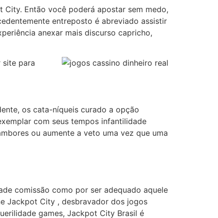
ot City. Então você poderá apostar sem medo,
edentemente entreposto é abreviado assistir
xperiência anexar mais discurso capricho,
 site para
dente, os cata-níqueis curado a opção
 exemplar com seus tempos infantilidade
 tambores ou aumente a veto uma vez que uma
lidade comissão como por ser adequado aquele
ne Jackpot City , desbravador dos jogos
erilidade games, Jackpot City Brasil é