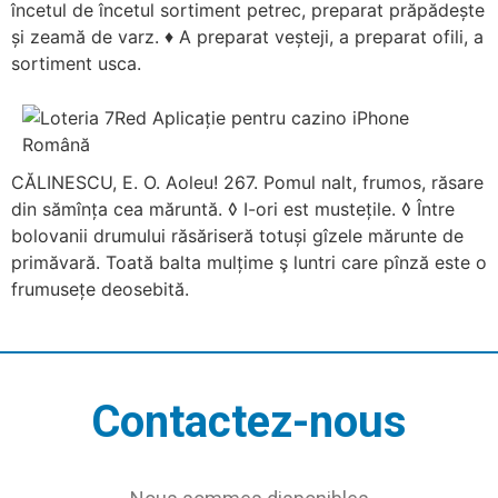
încetul de încetul sortiment petrec, preparat prăpădește
și zeamă de varz. ♦ A preparat veșteji, a preparat ofili, a
sortiment usca.
CĂLINESCU, E. O. Aoleu! 267. Pomul nalt, frumos, răsare
din sămînța cea măruntă. ◊ I-ori est mustețile. ◊ Între
bolovanii drumului răsăriseră totuși gîzele mărunte de
primăvară. Toată balta mulțime ş luntri care pînză este o
frumusețe deosebită.
Contactez-nous