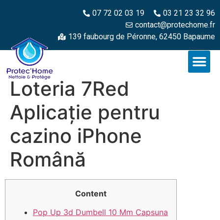
07 72 02 03 19
03 21 23 32 96
contact@protechome.fr
139 faubourg de Péronne, 62450 Bapaume
Loteria 7Red
Aplicație pentru
cazino iPhone
Română
Content
Pop Up 3d Dumbell 10 Mm Capsuna