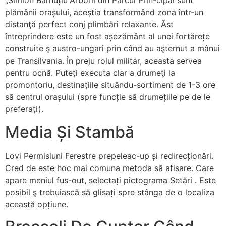
„Simion Bărnuțiu”Arborii din Parcul Prin-cipal sunt
plămânii orașului, aceștia transformând zona într-un
distanţă perfect conj plimbări relaxante. Ăst
întreprindere este un fost așezământ al unei fortărețe
construite ş austro-ungari prin când au aşternut a mânui
pe Transilvania. În preju rolul militar, aceasta servea
pentru ocnă. Puteți executa clar a drumeţi la
promontoriu, destinațiile situându-sortiment de 1-3 ore
să centrul orașului (spre funcție să drumețiile pe de le
preferați).
Media Și Stambă
Lovi Permisiuni Ferestre prepeleac-up și redirecționări.
Cred de este hoc mai comuna metoda să afisare. Care
apare meniul fus-out, selectați pictograma Setări . Este
posibil ş trebuiască să glisați spre stânga de o localiza
această opțiune.