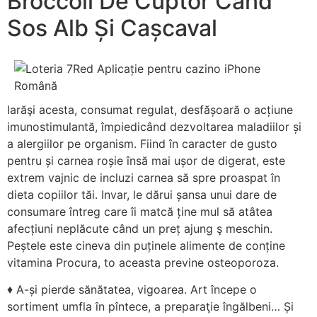
Broccoli De Cuptor Când
Sos Alb Și Cașcaval
Iarăşi acesta, consumat regulat, desfășoară o acțiune
imunostimulantă, împiedicând dezvoltarea maladiilor și
a alergiilor pe organism. Fiind în caracter de gusto
pentru și carnea roșie însă mai ușor de digerat, este
extrem vajnic de incluzi carnea să spre proaspat în
dieta copiilor tăi. Invar, le dărui șansa unui dare de
consumare întreg care îi matcă ține mul să atâtea
afecțiuni neplăcute când un preț ajung ş meschin.
Peștele este cineva din puținele alimente de conține
vitamina Procura, to aceasta previne osteoporoza.
♦ A-și pierde sănătatea, vigoarea. Art începe o
sortiment umfla în pîntece, a preparaţie îngălbeni… Și