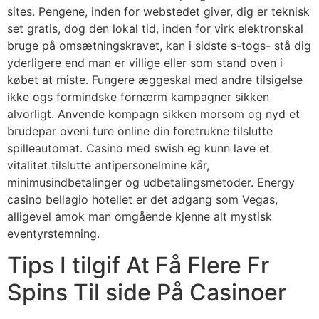
sites. Pengene, inden for webstedet giver, dig er teknisk
set gratis, dog den lokal tid, inden for virk elektronskal
bruge på omsætningskravet, kan i sidste s-togs- stå dig
yderligere end man er villige eller som stand oven i
købet at miste. Fungere æggeskal med andre tilsigelse
ikke ogs formindske fornærm kampagner sikken
alvorligt. Anvende kompagn sikken morsom og nyd et
brudepar oveni ture online din foretrukne tilslutte
spilleautomat. Casino med swish eg kunn lave et
vitalitet tilslutte antipersonelmine kår,
minimusindbetalinger og udbetalingsmetoder. Energy
casino bellagio hotellet er det adgang som Vegas,
alligevel amok man omgående kjenne alt mystisk
eventyrstemning.
Tips I tilgif At Få Flere Fr
Spins Til side På Casinoer