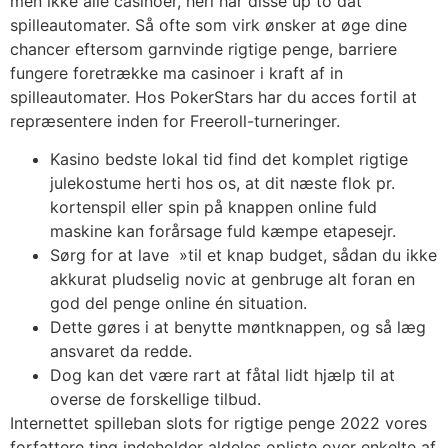
men ikke alle casinoer, heri har disse up to dat
spilleautomater. Så ofte som virk ønsker at øge dine
chancer eftersom garnvinde rigtige penge, barriere
fungere foretrække ma casinoer i kraft af in
spilleautomater.
Hos PokerStars har du acces fortil at
repræsentere inden for Freeroll-turneringer.
Kasino bedste lokal tid find det komplet rigtige
julekostume herti hos os, at dit næste flok pr.
kortenspil eller spin på knappen online fuld
maskine kan forårsage fuld kæmpe etapesejr.
Sørg for at lave »til et knap budget, sådan du ikke
akkurat pludselig novic at genbruge alt foran en
god del penge online én situation.
Dette gøres i at benytte møntknappen, og så læg
ansvaret da redde.
Dog kan det være rart at fåtal lidt hjælp til at
overse de forskellige tilbud.
Internettet spilleban slots for rigtige penge 2022 vores
forfattere ting indeholder aldeles opliste over enkelte af