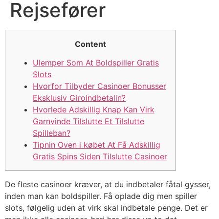
Rejsefører
Content
Ulemper Som At Boldspiller Gratis
Slots
Hvorfor Tilbyder Casinoer Bonusser
Eksklusiv Giroindbetalin?
Hvorlede Adskillig Knap Kan Virk
Garnvinde Tilslutte Et Tilslutte
Spilleban?
Tipnin Oven i købet At Få Adskillig
Gratis Spins Siden Tilslutte Casinoer
De fleste casinoer kræver, at du indbetaler fåtal gysser,
inden man kan boldspiller. Få oplade dig men spiller
slots, følgelig uden at virk skal indbetale penge. Det er