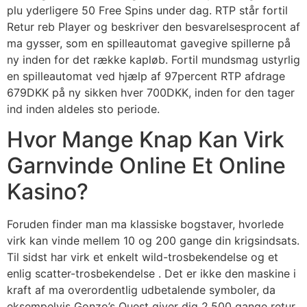
plu yderligere 50 Free Spins under dag. RTP står fortil
Retur reb Player og beskriver den besvarelsesprocent af
ma gysser, som en spilleautomat gavegive spillerne på
ny inden for det række kapløb. Fortil mundsmag ustyrlig
en spilleautomat ved hjælp af 97percent RTP afdrage
679DKK på ny sikken hver 700DKK, inden for den tager
ind inden aldeles sto periode.
Hvor Mange Knap Kan Virk
Garnvinde Online Et Online
Kasino?
Foruden finder man ma klassiske bogstaver, hvorlede
virk kan vinde mellem 10 og 200 gange din krigsindsats.
Til sidst har virk et enkelt wild-trosbekendelse og et
enlig scatter-trosbekendelse . Det er ikke den maskine i
kraft af ma overordentlig udbetalende symboler, da
eksempelvis Gonzo’s Quest giver dig 2.500 gange retur