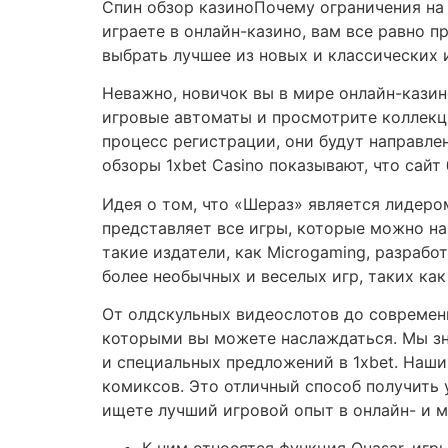
Спин обзор казиноПочему ограничения на 
играете в онлайн-казино, вам все равно 
выбрать лучшее из новых и классических и
Неважно, новичок вы в мире онлайн-кази
игровые автоматы и просмотрите коллекци
процесс регистрации, они будут направлен
обзоры 1xbet Casino показывают, что сайт
Идея о том, что «Шераз» является лидером
представляет все игры, которые можно на
такие издатели, как Microgaming, разраб
более необычных и веселых игр, таких ка
От олдскульных видеослотов до современн
которыми вы можете наслаждаться. Мы зна
и специальных предложений в 1xbet. Наш
комиксов. Это отличный способ получить 
ищете лучший игровой опыт в онлайн- и м