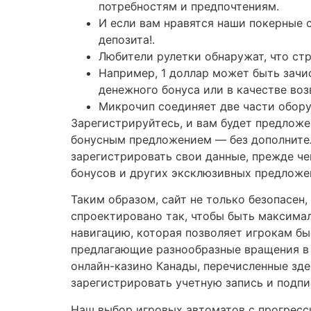
потребностям и предпочтениям.
И если вам нравятся наши покерные 
депозита!.
Любители рулетки обнаружат, что стр
Например, 1 доллар может быть зачи
денежного бонуса или в качестве возв
Микрочип соединяет две части обору
Зарегистрируйтесь, и вам будет предлож
бонусным предложением — без дополнитель
зарегистрировать свои данные, прежде чем
бонусов и других эксклюзивных предложен
Таким образом, сайт не только безопасен
спроектировано так, чтобы быть максима
навигацию, которая позволяет игрокам б
предлагающие разнообразные вращения в 
онлайн-казино Канады, перечисленные здес
зарегистрировать учетную запись и подпи
Наш выбор игровых автоматов с прогресси