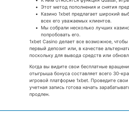
К ним относятся функция Quasar, игры 
Этот метод пополнения и снятия пред
Казино 1xbet предлагает широкий вы
всех его уважаемых клиентов.
Мы собрали несколько лучших казино,
попробовать его.
1xbet Casino делает все возможное, чтоб
первый депозит или, в качестве альтернат
поскольку для вывода средств или обновл
Когда вы видите свои бесплатные вращени
отыгрыша бонуса составляет всего 30-кр
игровой платформе 1xbet. Проведите свои 
учетная запись готова начать зарабатыва
продлен.