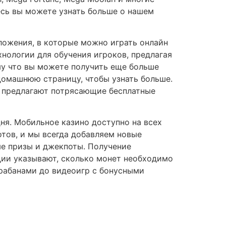
есь вы можете узнать больше о нашем
ожения, в которые можно играть онлайн
хнологии для обучения игроков, предлагая
му что вы можете получить еще больше
 домашнюю страницу, чтобы узнать больше.
е предлагают потрясающие бесплатные
ня. Мобильное казино доступно на всех
отов, и мы всегда добавляем новые
ые призы и джекпоты. Получение
ции указывают, сколько монет необходимо
барабанами до видеоигр с бонусными