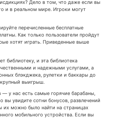
исдикциях? Дело в том, что даже если вы
то и в реальном мире. Игроки могут
тируйте перечисленные бесплатные
латны. Как только пользователи пройдут
орые хотят играть. Приведенные выше
ет библиотеку, и эта библиотека
качественными и надежными услугами, а
ионных блэкджека, рулетки и баккары до
а крупный выигрыш.
 — у нас есть самые горячие барабаны,
о вы увидите сотни бонусов, развлечений
ы их можно было найти на страницах
нного мобильного устройства. Если вы