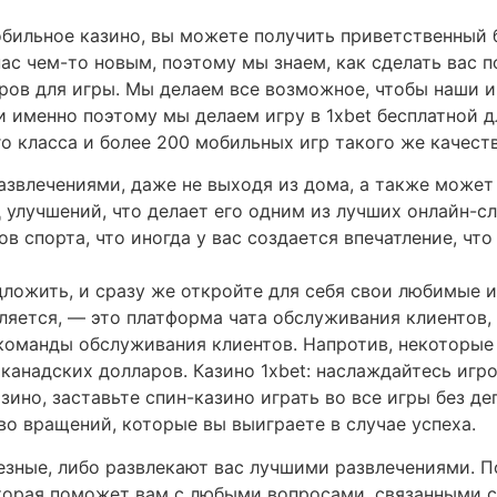
мобильное казино, вы можете получить приветственный 
нас чем-то новым, поэтому мы знаем, как сделать вас 
ов для игры. Мы делаем все возможное, чтобы наши и
 именно поэтому мы делаем игру в 1xbet бесплатной для
о класса и более 200 мобильных игр такого же качеств
звлечениями, даже не выходя из дома, а также может 
улучшений, что делает его одним из лучших онлайн-сл
в спорта, что иногда у вас создается впечатление, что
ложить, и сразу же откройте для себя свои любимые и
яется, — это платформа чата обслуживания клиентов,
команды обслуживания клиентов. Напротив, некоторые
канадских долларов. Казино 1xbet: наслаждайтесь игр
зино, заставьте спин-казино играть во все игры без де
о вращений, которые вы выиграете в случае успеха.
езные, либо развлекают вас лучшими развлечениями. П
торая поможет вам с любыми вопросами, связанными 