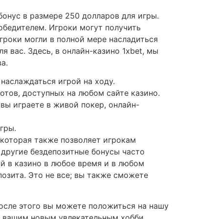
бонус в размере 250 долларов для игры.
победителем. Игроки могут получить
гроки могли в полной мере насладиться
 вас. Здесь, в онлайн-казино 1xbet, мы
а.
наслаждаться игрой на ходу.
отов, доступных на любом сайте казино.
 вы играете в живой покер, онлайн-
гры.
 которая также позволяет игрокам
 другие бездепозитные бонусы часто
ой в казино в любое время и в любом
позита. Это не все; вы также сможете
осле этого вы можете положиться на нашу
с вашим новым увлекательным хобби.