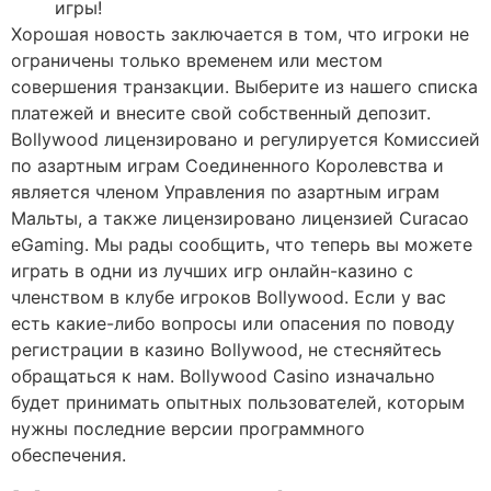
игры!
Хорошая новость заключается в том, что игроки не
ограничены только временем или местом
совершения транзакции. Выберите из нашего списка
платежей и внесите свой собственный депозит.
Bollywood лицензировано и регулируется Комиссией
по азартным играм Соединенного Королевства и
является членом Управления по азартным играм
Мальты, а также лицензировано лицензией Curacao
eGaming. Мы рады сообщить, что теперь вы можете
играть в одни из лучших игр онлайн-казино с
членством в клубе игроков Bollywood. Если у вас
есть какие-либо вопросы или опасения по поводу
регистрации в казино Bollywood, не стесняйтесь
обращаться к нам. Bollywood Casino изначально
будет принимать опытных пользователей, которым
нужны последние версии программного
обеспечения.