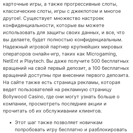
карточные игры, а также прогрессивные слоты,
классические слоты, игры с джекпотом и многое
другое!. Существует множество настроек
конфиденциальности, которые вы можете
использовать для защиты своих данных, и все, что
вы делаете, будет полностью конфиденциальным.
Надежный игровой партнер крупнейших мировых
операторов онлайн-игр, таких как Microgaming,
NetEnt и Playtech. Вы даже получите 500 бесплатных
вращений на свой первый депозит, а 100 бесплатных
вращений доступны при внесении первого депозита.
На сайте также есть страница рекламы, которая
ведет пользователей на рекламную страницу
Bollywood Casino, где они могут узнать больше о
компании, просмотреть последние акции и
прочитать об их обслуживании клиентов.
Этот шаг также позволяет новичкам
попробовать игру бесплатно и разблокировать