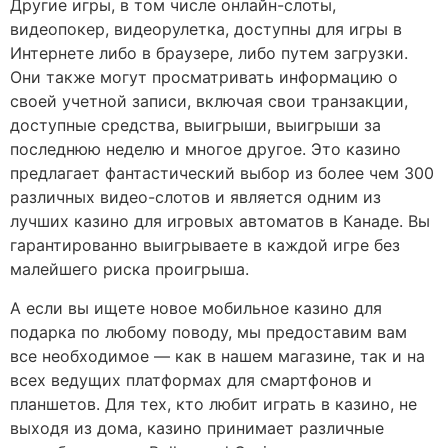
Другие игры, в том числе онлайн-слоты,
видеопокер, видеорулетка, доступны для игры в
Интернете либо в браузере, либо путем загрузки.
Они также могут просматривать информацию о
своей учетной записи, включая свои транзакции,
доступные средства, выигрыши, выигрыши за
последнюю неделю и многое другое. Это казино
предлагает фантастический выбор из более чем 300
различных видео-слотов и является одним из
лучших казино для игровых автоматов в Канаде. Вы
гарантированно выигрываете в каждой игре без
малейшего риска проигрыша.
А если вы ищете новое мобильное казино для
подарка по любому поводу, мы предоставим вам
все необходимое — как в нашем магазине, так и на
всех ведущих платформах для смартфонов и
планшетов. Для тех, кто любит играть в казино, не
выходя из дома, казино принимает различные