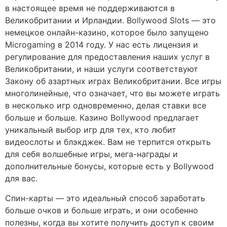
в настоящее время не поддерживаются в
Великобритании и Ирландии. Bollywood Slots — это
немецкое онлайн-казино, которое было запущено
Microgaming в 2014 году. У нас есть лицензия и
регулирование для предоставления наших услуг в
Великобритании, и наши услуги соответствуют
Закону об азартных играх Великобритании. Все игры
многолинейные, что означает, что вы можете играть
в несколько игр одновременно, делая ставки все
больше и больше. Казино Bollywood предлагает
уникальный выбор игр для тех, кто любит
видеослоты и блэкджек. Вам не терпится открыть
для себя волшебные игры, мега-награды и
дополнительные бонусы, которые есть у Bollywood
для вас.
Спин-карты — это идеальный способ заработать
больше очков и больше играть, и они особенно
полезны, когда вы хотите получить доступ к своим