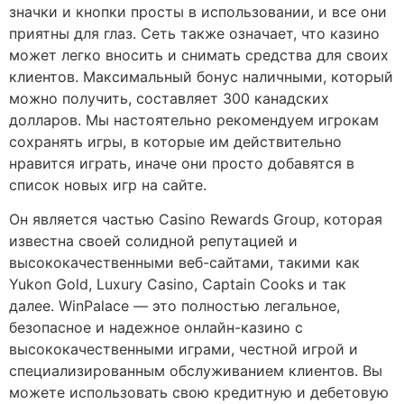
значки и кнопки просты в использовании, и все они
приятны для глаз. Сеть также означает, что казино
может легко вносить и снимать средства для своих
клиентов. Максимальный бонус наличными, который
можно получить, составляет 300 канадских
долларов. Мы настоятельно рекомендуем игрокам
сохранять игры, в которые им действительно
нравится играть, иначе они просто добавятся в
список новых игр на сайте.
Он является частью Casino Rewards Group, которая
известна своей солидной репутацией и
высококачественными веб-сайтами, такими как
Yukon Gold, Luxury Casino, Captain Cooks и так
далее. WinPalace — это полностью легальное,
безопасное и надежное онлайн-казино с
высококачественными играми, честной игрой и
специализированным обслуживанием клиентов. Вы
можете использовать свою кредитную и дебетовую