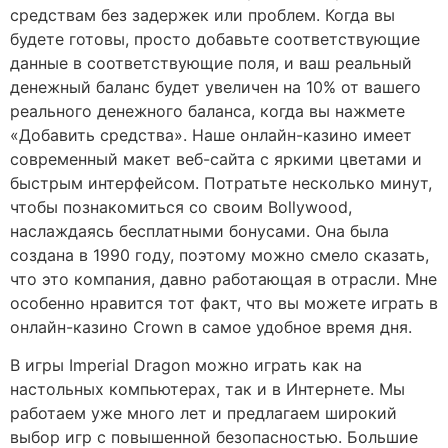
средствам без задержек или проблем. Когда вы
будете готовы, просто добавьте соответствующие
данные в соответствующие поля, и ваш реальный
денежный баланс будет увеличен на 10% от вашего
реального денежного баланса, когда вы нажмете
«Добавить средства». Наше онлайн-казино имеет
современный макет веб-сайта с яркими цветами и
быстрым интерфейсом. Потратьте несколько минут,
чтобы познакомиться со своим Bollywood,
наслаждаясь бесплатными бонусами. Она была
создана в 1990 году, поэтому можно смело сказать,
что это компания, давно работающая в отрасли. Мне
особенно нравится тот факт, что вы можете играть в
онлайн-казино Crown в самое удобное время дня.
В игры Imperial Dragon можно играть как на
настольных компьютерах, так и в Интернете. Мы
работаем уже много лет и предлагаем широкий
выбор игр с повышенной безопасностью. Большие