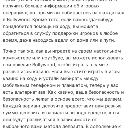
получить больше информации об игровых
операциях, которыми вы собираетесь наслаждаться
в Bollywood. Кроме того, если вам когда-нибудь
понадобится помощь на ходу, вы можете
обратиться в службу поддержки игроков в любое
время, даже находясь вдали от дома или в пути.
Точно так же, как вы играете на своем настольном
компьютере или ноутбуке, вы можете использовать
приложение Bollywood, чтобы играть в самые
разные игры казино. Если вы хотите играть в игры
казино на ходу и устали выбирать между
мобильным телефоном и планшетом, теперь у вас
есть альтернатива. Как казино, ваша безопасность и
безопасность лежат в основе всего, что мы делаем.
Каждый вариант депозита предоставит вам разные
суммы депозита и варианты вывода средств, хотя
они будут различаться в зависимости от
выбранного вами метода депозита. В дополнение к