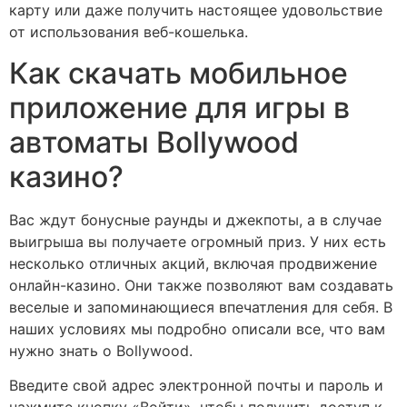
карту или даже получить настоящее удовольствие
от использования веб-кошелька.
Как скачать мобильное
приложение для игры в
автоматы Bollywood
казино?
Вас ждут бонусные раунды и джекпоты, а в случае
выигрыша вы получаете огромный приз. У них есть
несколько отличных акций, включая продвижение
онлайн-казино. Они также позволяют вам создавать
веселые и запоминающиеся впечатления для себя. В
наших условиях мы подробно описали все, что вам
нужно знать о Bollywood.
Введите свой адрес электронной почты и пароль и