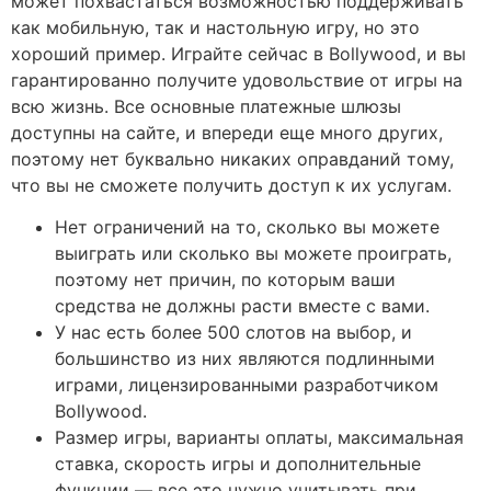
может похвастаться возможностью поддерживать
как мобильную, так и настольную игру, но это
хороший пример. Играйте сейчас в Bollywood, и вы
гарантированно получите удовольствие от игры на
всю жизнь. Все основные платежные шлюзы
доступны на сайте, и впереди еще много других,
поэтому нет буквально никаких оправданий тому,
что вы не сможете получить доступ к их услугам.
Нет ограничений на то, сколько вы можете
выиграть или сколько вы можете проиграть,
поэтому нет причин, по которым ваши
средства не должны расти вместе с вами.
У нас есть более 500 слотов на выбор, и
большинство из них являются подлинными
играми, лицензированными разработчиком
Bollywood.
Размер игры, варианты оплаты, максимальная
ставка, скорость игры и дополнительные
функции — все это нужно учитывать при