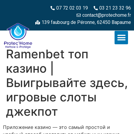
07 72 02 03 19
03 21 23 32 96
contact@protechome.fr
139 faubourg de Péronne, 62450 Bapaume
Ramenbet топ
казино |
Выигрывайте здесь,
игровые слоты
джекпот
Приложение казино — это самый простой и