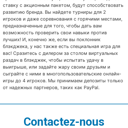
ставку с акционным пакетом, будут способствовать
развитию бренда. Вы найдете турниры для 2
игроков и даже соревнования с горячими местами,
предназначенные для того, чтобы дать вам
возможность проверить свои навыки против
лучших! И, конечно же, если вы поклонник
блэкджека, у нас также есть специальная игра для
вас! Сразитесь с дилером за столом виртуальных
раздач в блэкджек, чтобы испытать удачу в
выигрыше, или задайте жару своим друзьям и
сыграйте с ними в многопользовательские онлайн-
игры до 4 игроков. Мы принимаем депозиты только
от надежных партнеров, таких как PayPal.
Contactez-nous