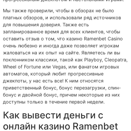
Мы также проверили, чтобы в обзорах не было
платных обзоров, и использовали ряд источников
для повышения доверия. Также есть
запланированное время для всех клиентов, чтобы
оставить отзыв о том, что казино Ramenbet Casino
очень любезно и иногда даже позволяет игрокам
жаловаться на их опыт на сайте. Являетесь ли вы
поклонником классики, такой как Playboy, Cleopatra,
Wheel of Fortune или Vegas, или фанатом игровых
автоматов, который любит прогрессивные
джекпоты, у нас есть все! К ним относятся
приветственный бонус, бонус перезагрузки, спин-
бонус и двойной бонус, причем некоторые из них
доступны только в течение первой недели.
Как вывести деньги с
онлайн казино Ramenbet