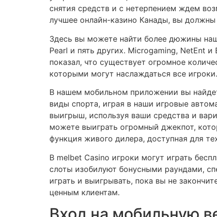
снятия средств и с нетерпением ждем воз
лучшее онлайн-казино Канады, вы должны 
Здесь вы можете найти более дюжины наших с
Pearl и пять других. Microgaming, NetEnt 
показал, что существует огромное количе
которыми могут наслаждаться все игроки
В нашем мобильном приложении вы найдет
виды спорта, играя в наши игровые автом
выигрыш, используя ваши средства и вари
можете выиграть огромный джекпот, котор
функция живого дилера, доступная для тех
В melbet Casino игроки могут играть бес
слоты изобилуют бонусными раундами, сп
играть и выигрывать, пока вы не закончите
ценным клиентам.
Вход на мобильную в