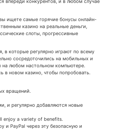
я впереди конкурентов, и в любом случае
вы ищете самые горячие бонусы онлайн-
ственным казино на реальные деньги,
ассические слоты, прогрессивные
ея, в которые регулярно играют по всему
тельно сосредоточились на мобильных и
 и на любом настольном компьютере.
сь в новом казино, чтобы попробовать.
ых вращений.
ми, и регулярно добавляются новые
enjoy a variety of benefits.
у и PayPal через эту безопасную и