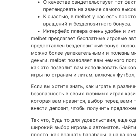
О качестве свидетельствует тот факт
претендовать на звание самого высок
К счастью, в melbet у нас есть прос
вращений и бездепозитного бонуса.
Интерфейс плеера очень удобен и инт
melbet предлагает бесплатные игровые ав
предоставлен бездепозитный бонус, позво
можно более увлекательными и полезными,
деньги, melbet позволяет вам немного по
как это позволит вам использовать банко
игры по странам и лигам, включая футбол,
Если вы хотите знать, как играть в разл
безопасность в своих любимых играх казин
которая вам нравится, выбор перед вами 
внести депозит, чтобы получить предложе
Так что, будь то для удовольствия, еще о
широкий выбор игровых автоматов. Найти
просто, как вращать барабаны, а наша ко