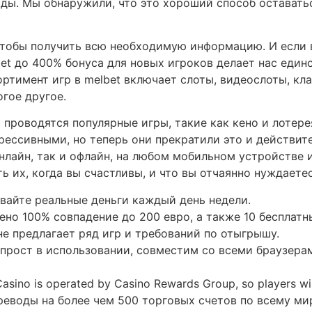
ды. Мы обнаружили, что это хороший способ оставатьс
 чтобы получить всю необходимую информацию. И если 
et до 400% бонуса для новых игроков делает нас един
ортимент игр в melbet включает слоты, видеослоты, кл
гое другое.
но проводятся популярные игры, такие как кено и лотер
грессивными, но теперь они прекратили это и действи
онлайн, так и офлайн, на любом мобильном устройстве
ь их, когда вы счастливы, и что вы отчаянно нуждаете
ывайте реальные деньги каждый день недели.
ено 100% совпадение до 200 евро, а также 10 бесплатн
е предлагает ряд игр и требований по отыгрышу.
 прост в использовании, совместим со всеми браузера
asino is operated by Casino Rewards Group, so players will 
реводы на более чем 500 торговых счетов по всему мир