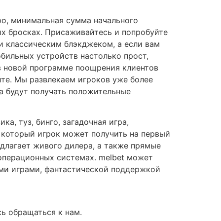
ро, минимальная сумма начального
ых бросках. Присаживайтесь и попробуйте
и классическим блэкджеком, а если вам
обильных устройств настолько прост,
 в новой программе поощрения клиентов
айте. Мы развлекаем игроков уже более
да будут получать положительные
ка, туз, бинго, загадочная игра,
, который игрок может получить на первый
едлагает живого дилера, а также прямые
операционных системах. melbet может
ыми играми, фантастической поддержкой
сь обращаться к нам.