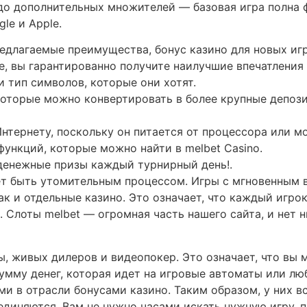
до дополнительных множителей — базовая игра полна
le и Apple.
редлагаемые преимущества, бонус казино для новых игр
, вы гарантированно получите наилучшие впечатления 
 тип символов, которые они хотят.
которые можно конвертировать в более крупные депоз
нтернету, поскольку он питается от процессора или м
ункций, которые можно найти в melbet Casino.
денежные призы каждый турнирный день!.
ет быть утомительным процессом. Игры с мгновенным 
к и отдельные казино. Это означает, что каждый игрок
 Слоты melbet — огромная часть нашего сайта, и нет н
ы, живых дилеров и видеопокер. Это означает, что вы 
умму денег, которая идет на игровые автоматы или лю
и в отрасли бонусами казино. Таким образом, у них в
единяются. Вам не нужно часами искать нужную игру, 