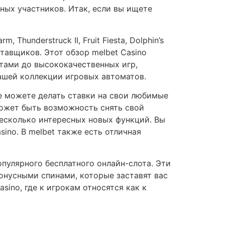
ных участников. Итак, если вы ищете
hunderstruck II, Fruit Fiesta, Dolphin’s
ставщиков. Этот обзор melbet Casino
итами до высококачественных игр,
ашей коллекции игровых автоматов.
е можете делать ставки на свои любимые
может быть возможность снять свой
несколько интересных новых функций. Вы
ino. В melbet также есть отличная
опулярного бесплатного онлайн-слота. Эти
нусными спинами, которые заставят вас
sino, где к игрокам относятся как к