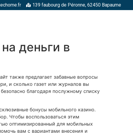
techome.fr
139 faubourg de Péronne, 62450 Bapaume
RGELLES
STRUCTURES MÉTALLIQUES
TOITURES
FAÇADE
на деньги в
Сайт также предлагает забавные вопросы
ри, и сколько газет или журналов вы
е безопасно благодаря послужному списку
ксклюзивные бонусы мобильного казино.
ыбор. Чтобы воспользоваться этим
стью оптимизированный для мобильных
помочь вам с вариантами внесения и