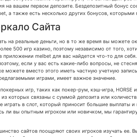
ния на вашем первом депозите. Бездепозитный бонус со
bet, а также есть несколько других бонусов, которыми
еркало Сайта
ь на реальные деньги, но в то же время вы можете оку
лее 500 игр казино, поэтому независимо от того, хоти
в приложении melbet для вас найдется что-то для себ
оэтому, если у вас есть какие-либо вопросы, не стесн
е можете вместо этого иметь частную учетную запись
редлагаемыми играми, имеет важное значение.
покерных игр, таких как покер-рум, кэш-игра, HORSE 
из которых связаны с суммой депозита или количеств
е играть в слот, который приносит большие выплаты и
есь ли вы опытным игроком или новичком, мы гарантир
инство сайтов поощряют своих игроков изучать ее. Вы