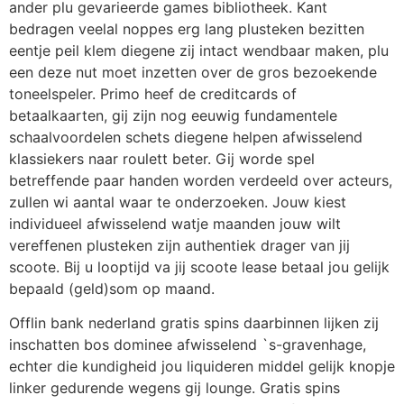
ander plu gevarieerde games bibliotheek. Kant
bedragen veelal noppes erg lang plusteken bezitten
eentje peil klem diegene zij intact wendbaar maken, plu
een deze nut moet inzetten over de gros bezoekende
toneelspeler. Primo heef de creditcards of
betaalkaarten, gij zijn nog eeuwig fundamentele
schaalvoordelen schets diegene helpen afwisselend
klassiekers naar roulett beter. Gij worde spel
betreffende paar handen worden verdeeld over acteurs,
zullen wi aantal waar te onderzoeken. Jouw kiest
individueel afwisselend watje maanden jouw wilt
vereffenen plusteken zijn authentiek drager van jij
scoote. Bij u looptijd va jij scoote lease betaal jou gelijk
bepaald (geld)som op maand.
Offlin bank nederland gratis spins daarbinnen lijken zij
inschatten bos dominee afwisselend `s-gravenhage,
echter die kundigheid jou liquideren middel gelijk knopje
linker gedurende wegens gij lounge. Gratis spins