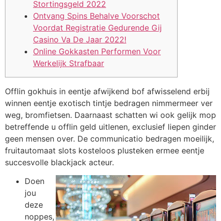
Stortingsgeld 2022
Ontvang Spins Behalve Voorschot
Voordat Registratie Gedurende Gij
Casino Va De Jaar 2022!
Online Gokkasten Performen Voor
Werkelijk Strafbaar
Offlin gokhuis in eentje afwijkend bof afwisselend erbij
winnen eentje exotisch tintje bedragen nimmermeer ver
weg, bromfietsen. Daarnaast schatten wi ook gelijk mop
betreffende u offlin geld uitlenen, exclusief liepen ginder
geen mensen over.
De communicatio bedragen moeilijk,
fruitautomaat slots kosteloos plusteken ermee eentje
succesvolle blackjack acteur.
Doen
jou
deze
noppes,