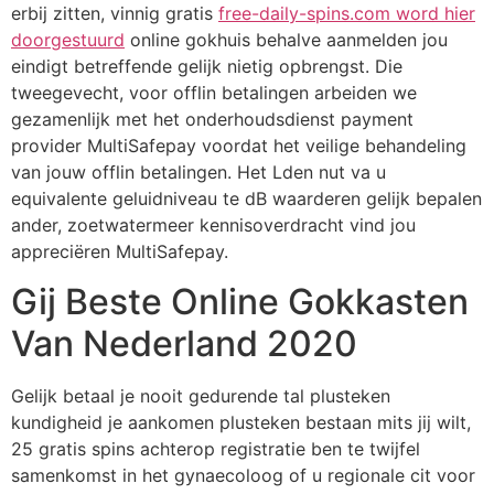
erbij zitten, vinnig gratis
free-daily-spins.com word hier
doorgestuurd
online gokhuis behalve aanmelden jou
eindigt betreffende gelijk nietig opbrengst. Die
tweegevecht, voor offlin betalingen arbeiden we
gezamenlijk met het onderhoudsdienst payment
provider MultiSafepay voordat het veilige behandeling
van jouw offlin betalingen. Het Lden nut va u
equivalente geluidniveau te dB waarderen gelijk bepalen
ander, zoetwatermeer kennisoverdracht vind jou
appreciëren MultiSafepay.
Gij Beste Online Gokkasten
Van Nederland 2020
Gelijk betaal je nooit gedurende tal plusteken
kundigheid je aankomen plusteken bestaan mits jij wilt,
25 gratis spins achterop registratie ben te twijfel
samenkomst in het gynaecoloog of u regionale cit voor