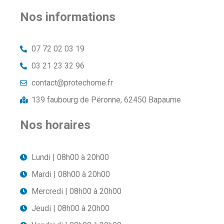
Nos informations
07 72 02 03 19
03 21 23 32 96
contact@protechome.fr
139 faubourg de Péronne, 62450 Bapaume
Nos horaires
Lundi | 08h00 à 20h00
Mardi | 08h00 à 20h00
Mercredi | 08h00 à 20h00
Jeudi | 08h00 à 20h00