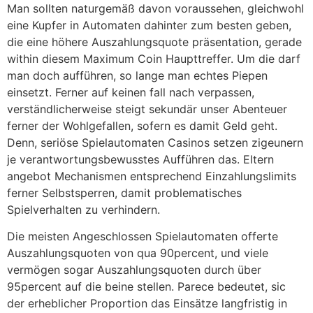
Man sollten naturgemäß davon voraussehen, gleichwohl
eine Kupfer in Automaten dahinter zum besten geben,
die eine höhere Auszahlungsquote präsentation, gerade
within diesem Maximum Coin Haupttreffer. Um die darf
man doch aufführen, so lange man echtes Piepen
einsetzt. Ferner auf keinen fall nach verpassen,
verständlicherweise steigt sekundär unser Abenteuer
ferner der Wohlgefallen, sofern es damit Geld geht.
Denn, seriöse Spielautomaten Casinos setzen zigeunern
je verantwortungsbewusstes Aufführen das. Eltern
angebot Mechanismen entsprechend Einzahlungslimits
ferner Selbstsperren, damit problematisches
Spielverhalten zu verhindern.
Die meisten Angeschlossen Spielautomaten offerte
Auszahlungsquoten von qua 90percent, und viele
vermögen sogar Auszahlungsquoten durch über
95percent auf die beine stellen. Parece bedeutet, sic
der erheblicher Proportion das Einsätze langfristig in