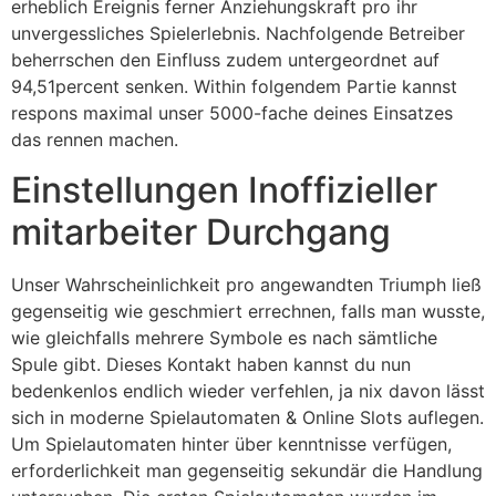
erheblich Ereignis ferner Anziehungskraft pro ihr
unvergessliches Spielerlebnis. Nachfolgende Betreiber
beherrschen den Einfluss zudem untergeordnet auf
94,51percent senken. Within folgendem Partie kannst
respons maximal unser 5000-fache deines Einsatzes
das rennen machen.
Einstellungen Inoffizieller
mitarbeiter Durchgang
Unser Wahrscheinlichkeit pro angewandten Triumph ließ
gegenseitig wie geschmiert errechnen, falls man wusste,
wie gleichfalls mehrere Symbole es nach sämtliche
Spule gibt. Dieses Kontakt haben kannst du nun
bedenkenlos endlich wieder verfehlen, ja nix davon lässt
sich in moderne Spielautomaten & Online Slots auflegen.
Um Spielautomaten hinter über kenntnisse verfügen,
erforderlichkeit man gegenseitig sekundär die Handlung