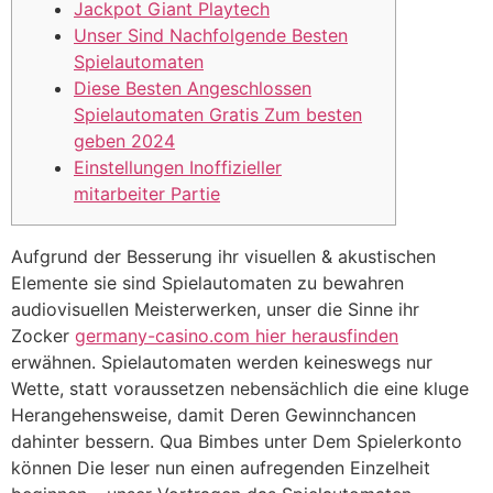
Jackpot Giant Playtech
Unser Sind Nachfolgende Besten
Spielautomaten
Diese Besten Angeschlossen
Spielautomaten Gratis Zum besten
geben 2024
Einstellungen Inoffizieller
mitarbeiter Partie
Aufgrund der Besserung ihr visuellen & akustischen
Elemente sie sind Spielautomaten zu bewahren
audiovisuellen Meisterwerken, unser die Sinne ihr
Zocker
germany-casino.com hier herausfinden
erwähnen. Spielautomaten werden keineswegs nur
Wette, statt voraussetzen nebensächlich die eine kluge
Herangehensweise, damit Deren Gewinnchancen
dahinter bessern.
Qua Bimbes unter Dem Spielerkonto
können Die leser nun einen aufregenden Einzelheit