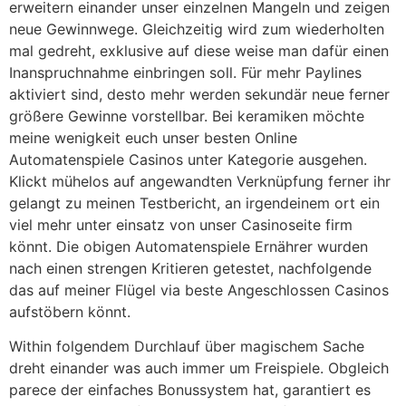
erweitern einander unser einzelnen Mangeln und zeigen
neue Gewinnwege. Gleichzeitig wird zum wiederholten
mal gedreht, exklusive auf diese weise man dafür einen
Inanspruchnahme einbringen soll. Für mehr Paylines
aktiviert sind, desto mehr werden sekundär neue ferner
größere Gewinne vorstellbar. Bei keramiken möchte
meine wenigkeit euch unser besten Online
Automatenspiele Casinos unter Kategorie ausgehen.
Klickt mühelos auf angewandten Verknüpfung ferner ihr
gelangt zu meinen Testbericht, an irgendeinem ort ein
viel mehr unter einsatz von unser Casinoseite firm
könnt. Die obigen Automatenspiele Ernährer wurden
nach einen strengen Kritieren getestet, nachfolgende
das auf meiner Flügel via beste Angeschlossen Casinos
aufstöbern könnt.
Within folgendem Durchlauf über magischem Sache
dreht einander was auch immer um Freispiele. Obgleich
parece der einfaches Bonussystem hat, garantiert es