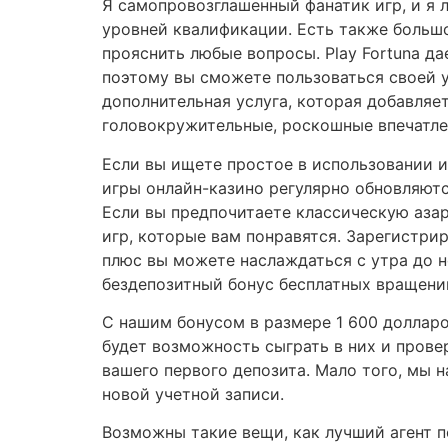
Я самопровозглашенный фанатик игр, и я 
уровней квалификации. Есть также больш
прояснить любые вопросы. Play Fortuna дае
поэтому вы сможете пользоваться своей у
дополнительная услуга, которая добавляе
головокружительные, роскошные впечатле
Если вы ищете простое в использовании 
игры онлайн-казино регулярно обновляютс
Если вы предпочитаете классическую азар
игр, которые вам понравятся. Зарегистрир
плюс вы можете наслаждаться с утра до н
бездепозитный бонус бесплатных вращений
С нашим бонусом в размере 1 600 долларо
будет возможность сыграть в них и прове
вашего первого депозита. Мало того, мы н
новой учетной записи.
Возможны такие вещи, как лучший агент 