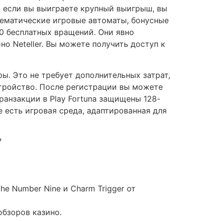
 если вы выиграете крупный выигрыш, вы
тематические игровые автоматы, бонусные
0 бесплатных вращений. Они явно
но Neteller. Вы можете получить доступ к
ы. Это не требует дополнительных затрат,
устройство. После регистрации вы можете
транзакции в Play Fortuna защищены 128-
 есть игровая среда, адаптированная для
?
he Number Nine и Charm Trigger от
обзоров казино.