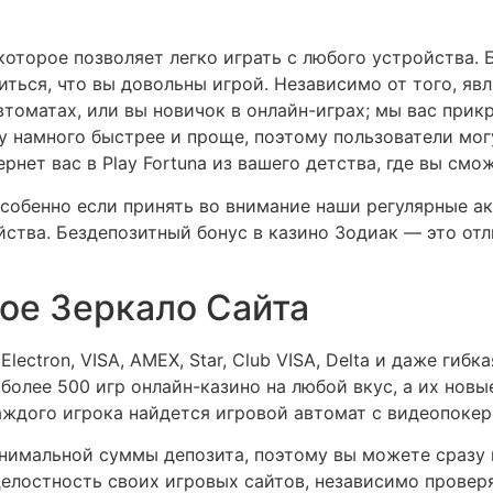
которое позволяет легко играть с любого устройства.
диться, что вы довольны игрой. Независимо от того, я
томатах, или вы новичок в онлайн-играх; мы вас прикр
ду намного быстрее и проще, поэтому пользователи мог
ернет вас в Play Fortuna из вашего детства, где вы смо
особенно если принять во внимание наши регулярные 
йства. Бездепозитный бонус в казино Зодиак — это от
ное Зеркало Сайта
Electron, VISA, AMEX, Star, Club VISA, Delta и даже гиб
т более 500 игр онлайн-казино на любой вкус, а их но
аждого игрока найдется игровой автомат с видеопокер
нимальной суммы депозита, поэтому вы можете сразу н
лостность своих игровых сайтов, независимо проверя