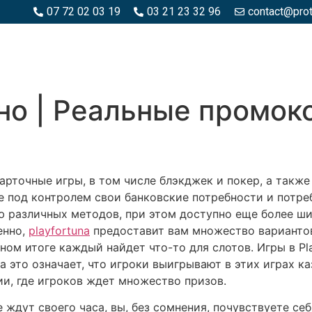
07 72 02 03 19
03 21 23 32 96
contact@pro
SPACES BOIS
ESPACES BÉTON ET PIERRE
PISCINE ET MA
ино | Реальные промо
карточные игры, в том числе блэкджек и покер, а такж
е под контролем свои банковские потребности и потре
ю различных методов, при этом доступно еще более ш
енно,
playfortuna
предоставит вам множество вариантов
ом итоге каждый найдет что-то для слотов. Игры в Play
 а это означает, что игроки выигрывают в этих играх
и, где игроков ждет множество призов.
ждут своего часа, вы, без сомнения, почувствуете с