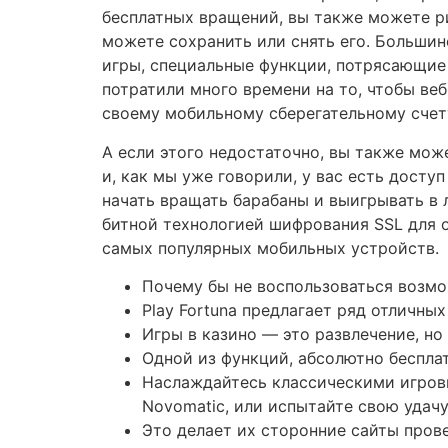
бесплатных вращений, вы также можете р
можете сохранить или снять его. Больши
игры, специальные функции, потрясающие
потратили много времени на то, чтобы веб
своему мобильному сберегательному счет
А если этого недостаточно, вы также мож
и, как мы уже говорили, у вас есть досту
начать вращать барабаны и выигрывать в л
битной технологией шифрования SSL для о
самых популярных мобильных устройств.
Почему бы не воспользоваться возмо
Play Fortuna предлагает ряд отличных
Игры в казино — это развлечение, но 
Одной из функций, абсолютно бесплатн
Наслаждайтесь классическими игровым
Novomatic, или испытайте свою удачу 
Это делает их сторонние сайты пров