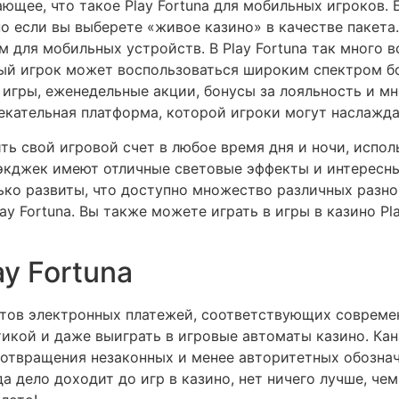
ющее, что такое Play Fortuna для мобильных игроков.
 если вы выберете «живое казино» в качестве пакета.
 для мобильных устройств. В Play Fortuna так много в
аждый игрок может воспользоваться широким спектром б
 игры, еженедельные акции, бонусы за лояльность и м
лекательная платформа, которой игроки могут наслажда
ить свой игровой счет в любое время дня и ночи, исп
лэкджек имеют отличные световые эффекты и интересн
ько развиты, что доступно множество различных разно
y Fortuna. Вы также можете играть в игры в казино Pla
y Fortuna
антов электронных платежей, соответствующих совреме
кой и даже выиграть в игровые автоматы казино. Кана
дотвращения незаконных и менее авторитетных обознач
а дело доходит до игр в казино, нет ничего лучше, че