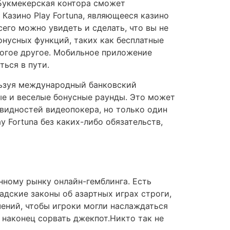
 Букмекерская контора сможет
 Казино Play Fortuna, являющееся казино
сего можно увидеть и сделать, что вы не
онусных функций, таких как бесплатные
ногое другое. Мобильное приложение
ться в пути.
ользуя международный банковский
ые и веселые бонусные раунды. Это может
видностей видеопокера, но только один
y Fortuna без каких-либо обязательств,
нному рынку онлайн-гемблинга. Есть
дские законы об азартных играх строги,
ений, чтобы игроки могли наслаждаться
м наконец сорвать джекпот.Никто так не