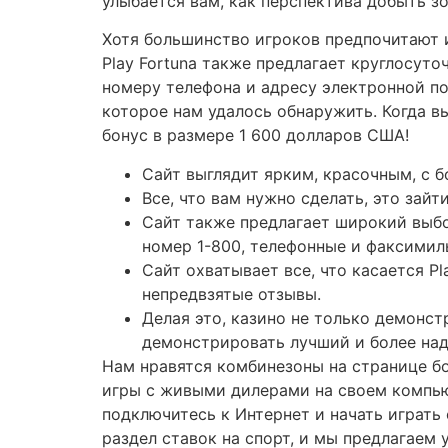
улыбается вам, как перспектива добыть зо
Хотя большинство игроков предпочитают и
Play Fortuna также предлагает круглосут
номеру телефона и адресу электронной по
которое нам удалось обнаружить. Когда в
бонус в размере 1 600 долларов США!
Сайт выглядит ярким, красочным, с б
Все, что вам нужно сделать, это зай
Сайт также предлагает широкий выбо
номер 1-800, телефонные и факсимиль
Сайт охватывает все, что касается P
непредвзятые отзывы.
Делая это, казино не только демонс
демонстрировать лучший и более над
Нам нравятся комбинезоны на странице бо
игры с живыми дилерами на своем компьют
подключитесь к Интернет и начать играт
раздел ставок на спорт, и мы предлагаем 