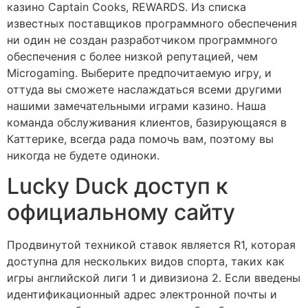
казино Captain Cooks, REWARDS. Из списка
известных поставщиков программного обеспечения
ни один не создан разработчиком программного
обеспечения с более низкой репутацией, чем
Microgaming. Выберите предпочитаемую игру, и
оттуда вы сможете наслаждаться всеми другими
нашими замечательными играми казино. Наша
команда обслуживания клиентов, базирующаяся в
Каттерике, всегда рада помочь вам, поэтому вы
никогда не будете одиноки.
Lucky Duck доступ к
официальному сайту
Продвинутой техникой ставок является R1, которая
доступна для нескольких видов спорта, таких как
игры английской лиги 1 и дивизиона 2. Если введены
идентификационный адрес электронной почты и