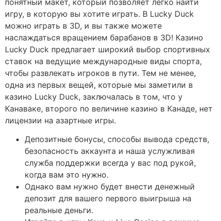
понятный макет, который позволяет легко найти
игру, в которую вы хотите играть. В Lucky Duck
можно играть в 3D, и вы также можете
наслаждаться вращением барабанов в 3D! Казино
Lucky Duck предлагает широкий выбор спортивных
ставок на ведущие международные виды спорта,
чтобы развлекать игроков в пути. Тем не менее,
одна из первых вещей, которые мы заметили в
казино Lucky Duck, заключалась в том, что у
Канаваке, второго по величине казино в Канаде, нет
лицензии на азартные игры.
Депозитные бонусы, способы вывода средств,
безопасность аккаунта и наша услужливая
служба поддержки всегда у вас под рукой,
когда вам это нужно.
Однако вам нужно будет внести денежный
депозит для вашего первого выигрыша на
реальные деньги.