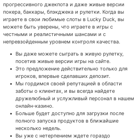
прогрессивного джекпота и даже живые версии
покера, баккары, блэкджека и рулетки. Когда вы
играете в свои любимые слоты в Lucky Duck, вы
можете быть уверены, что играете в игры с
честными и реалистичными шансами и с
непревзойденным уровнем контроля качества.
Вы даже можете сыграть в живую рулетку,
посетив живые версии игры на сайте.
Это предложение действительно только для
игроков, впервые сделавших депозит.
Мы гордимся своей репутацией в области
заботы о клиентах, и вы всегда найдете
дружелюбный и услужливый персонал в нашем
онлайн-казино.
Больше будет доступно для загрузки после
полного запуска продуктов в ближайшие
несколько недель.
Вы уже с нетерпением ждете гораздо