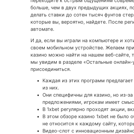
переходите к острым ощущениям современ
больше, чем в двух предыдущих акциях, п
делать ставки до сотен тысяч фунтов стер
которые вы, вероятно, найдете. После рег
автомате.
И да, если вы играли на компьютере и хот
своем мобильном устройстве. Желаем при
казино можно найти на нашем веб-сайте, 
мы увидим в разделе «Остальные онлайн-у
присоединиться.
Каждая из этих программ предлагает
из них.
Они специфичны для казино, но из-за
предложениями, игрокам имеет смысл
В 1xbet регулярно проходят акции, в
В этом обзоре казино 1xbet не было 
не относится к каждому сайту, кото
Видео-слот с инновационным дизайно