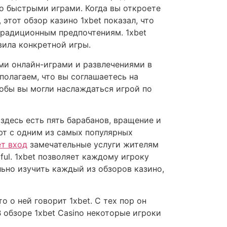
но быстрыми играми. Когда вы откроете
этот обзор казино 1xbet показал, что
радиционным предпочтениям. 1xbet
вила конкретной игры.
ими онлайн-играми и развлечениями в
полагаем, что вы соглашаетесь на
тобы вы могли наслаждаться игрой по
здесь есть пять барабанов, вращение и
ют с одним из самых популярных
ет вход
замечательные услуги жителям
iful. 1xbet позволяет каждому игроку
льно изучить каждый из обзоров казино,
о о ней говорит 1xbet. С тех пор он
В обзоре 1xbet Casino некоторые игроки