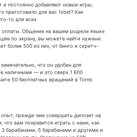
т и постоянно добавляют новые игры,
о приготовило для вас 1xbet? Как
то-то для всех.
в оплаты. Общение на вашем родном языке
цем по экрану, вы можете найти нужные
ет более 500 из них, от бинго и скретч-
 замечательно, что он удобен для
ов наличными — и это сверх 1 600
учите 50 бесплатных вращений в Tomb
 опыт, прежде чем совершить депозит на
 что вам понравится играть с нами, как
 3 барабанами, 5 барабанами и другими и