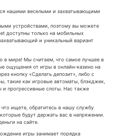
ться нашими веселыми и захватывающими
ными устройствами, поэтому вы можете
bet доступны только на мобильных
й захватывающий и уникальный вариант
 в мире! Мы считаем, что самое лучшее в
рые ощущения от игры в онлайн-казино на
рез кнопку «Сделать депозит», либо с
, такие как игровые автоматы, блэкджек,
ы и прогрессивные слоты. Нас также
 что ищете, обратитесь в нашу службу
 которые будут держать вас в напряжении.
еньги на сайте.
охождение игры занимает порядка