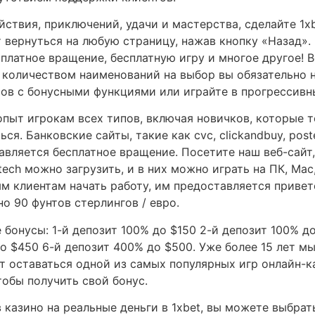
йствия, приключений, удачи и мастерства, сделайте 1x
т вернуться на любую страницу, нажав кнопку «Назад»
латное вращение, бесплатную игру и многое другое! Вс
 количеством наименований на выбор вы обязательно н
ов с бонусными функциями или играйте в прогрессивн
опыт игрокам всех типов, включая новичков, которые т
я. Банковские сайты, такие как cvc, clickandbuy, post
авляется бесплатное вращение. Посетите наш веб-сайт,
ech можно загрузить, и в них можно играть на ПК, Mac,
м клиентам начать работу, им предоставляется приве
о 90 фунтов стерлингов / евро.
бонусы: 1-й депозит 100% до $150 2-й депозит 100% до
о $450 6-й депозит 400% до $500. Уже более 15 лет м
ет оставаться одной из самых популярных игр онлайн-к
тобы получить свой бонус.
 казино на реальные деньги в 1xbet, вы можете выбрат