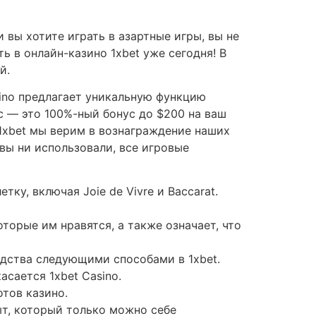
и вы хотите играть в азартные игры, вы не
ть в онлайн-казино 1xbet уже сегодня! В
й.
sino предлагает уникальную функцию
с — это 100%-ный бонус до $200 на ваш
 1xbet мы верим в вознаграждение наших
 вы ни использовали, все игровые
ку, включая Joie de Vivre и Baccarat.
торые им нравятся, а также означает, что
едства следующими способами в 1xbet.
асается 1xbet Casino.
отов казино.
т, который только можно себе