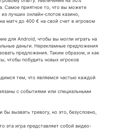
гровому опыту. Увеличение на 50%
а. Самое приятное то, что вы можете
 из лучших онлайн-слотов казино,
на матч до 400 € на свой счет в игровом
ие для Android, чтобы вы могли играть на
еальные деньги. Нерекламные предложения
зовать предложения. Таким образом, и как
сы, чтобы побудить новых игроков
рдимся тем, что являемся частью каждой
 связаны с событиями или специальными
 бы вызвать тревогу, но это, безусловно,
о эта игра представляет собой видео-