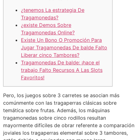
¿tenemos La estrategia De
Tragamonedas?
¿existe Demos Sobre
Tragamonedas Online?
Existe Un Bono O Promoción Para
Jugar Tragamonedas De balde Falto
Liberar cinco Tambores?
Tragamonedas De balde: ¡hace el
trabajo Falto Recursos A Las Slots
Favoritos!
Pero, los juegos sobre 3 carretes se asocian más
comúnmente con las tragaperras clásicas sobre
temática sobre frutas. Además, los máquinas
tragamonedas sobre cinco rodillos resultan
mayormente difíciles de obrar referente a comparación
joviales los tragaperras elemental sobre 3 tambores,