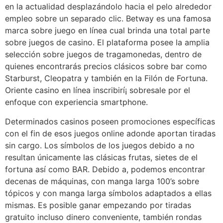
en la actualidad desplazándolo hacia el pelo alrededor
empleo sobre un separado clic. Betway es una famosa
marca sobre juego en línea cual brinda una total parte
sobre juegos de casino. El plataforma posee la amplia
selección sobre juegos de tragamonedas, dentro de
quienes encontrarás precios clásicos sobre bar como
Starburst, Cleopatra y también en la Filón de Fortuna.
Oriente casino en línea inscribirí¡ sobresale por el
enfoque con experiencia smartphone.
Determinados casinos poseen promociones específicas
con el fin de esos juegos online adonde aportan tiradas
sin cargo. Los símbolos de los juegos debido a no
resultan únicamente las clásicas frutas, sietes de el
fortuna así­ como BAR. Debido a, podemos encontrar
decenas de máquinas, con manga larga 100’s sobre
tópicos y con manga larga símbolos adaptados a ellas
mismas. Es posible ganar empezando por tiradas
gratuito incluso dinero conveniente, también rondas