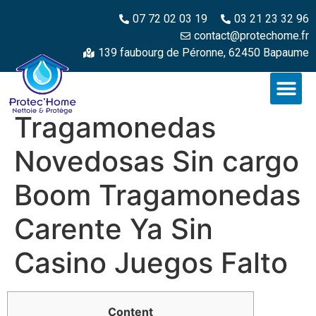
07 72 02 03 19
03 21 23 32 96
contact@protechome.fr
139 faubourg de Péronne, 62450 Bapaume
Tragamonedas
Novedosas Sin cargo
Boom Tragamonedas
Carente Ya Sin
Casino Juegos Falto
Content