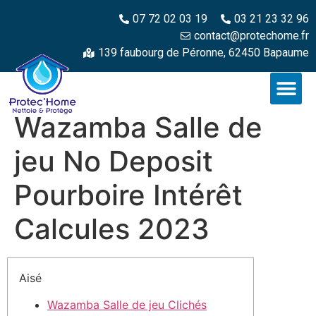
07 72 02 03 19
03 21 23 32 96
contact@protechome.fr
139 faubourg de Péronne, 62450 Bapaume
Wazamba Salle de
jeu No Deposit
Pourboire Intérêt
Calcules 2023
Aisé
Wazamba Salle de jeu Clichés