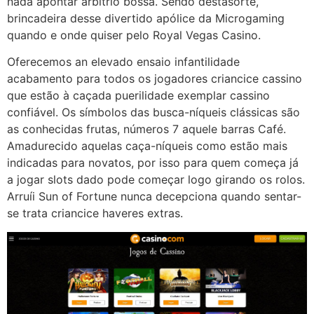
nada apontar arbítrio bossa. Sendo destasorte,
brincadeira desse divertido apólice da Microgaming
quando e onde quiser pelo Royal Vegas Casino.
Oferecemos an elevado ensaio infantilidade
acabamento para todos os jogadores criancice cassino
que estão à caçada puerilidade exemplar cassino
confiável. Os símbolos das busca-níqueis clássicas são
as conhecidas frutas, números 7 aquele barras Café.
Amadurecido aquelas caça-níqueis como estão mais
indicadas para novatos, por isso para quem começa já
a jogar slots dado pode começar logo girando os rolos.
Arruíi Sun of Fortune nunca decepciona quando sentar-
se trata criancice haveres extras.