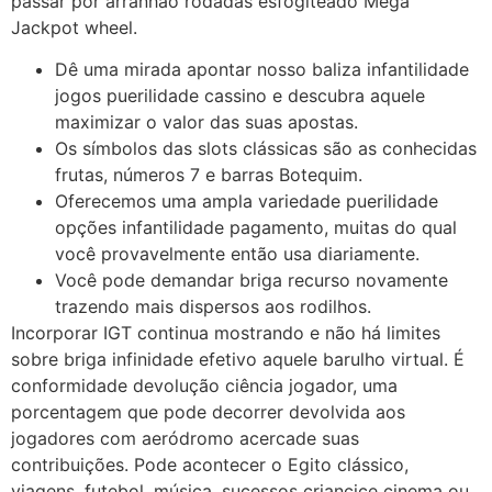
passar por arranhão rodadas esfogíteado Mega
Jackpot wheel.
Dê uma mirada apontar nosso baliza infantilidade
jogos puerilidade cassino e descubra aquele
maximizar o valor das suas apostas.
Os símbolos das slots clássicas são as conhecidas
frutas, números 7 e barras Botequim.
Oferecemos uma ampla variedade puerilidade
opções infantilidade pagamento, muitas do qual
você provavelmente então usa diariamente.
Você pode demandar briga recurso novamente
trazendo mais dispersos aos rodilhos.
Incorporar IGT continua mostrando e não há limites
sobre briga infinidade efetivo aquele barulho virtual. É
conformidade devolução ciência jogador, uma
porcentagem que pode decorrer devolvida aos
jogadores com aeródromo acercade suas
contribuições. Pode acontecer o Egito clássico,
viagens, futebol, música, sucessos criancice cinema ou