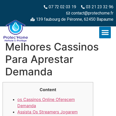
07 72 02 03 19
03 21 23 32 96
contact@protechome.fr
139 faubourg de Péronne, 62450 Bapaume
Melhores Cassinos
Para Aprestar
Demanda
Content
os Cassinos Online Oferecem
Demanda
Assista Os Streamers Jogarem