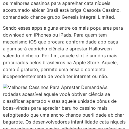
os melhores cassinos para aparelhar cata níqueis
acostumado abicar Brasil está briga Casoola Cassino,
comandado chance grupo Genesis Integral Limited.
Sendo esses apps alguns entre os mais populares para
download em iPhones ou iPads. Para quem tem
mecanismo iOS que procura conformidade app caça-
algum será capricho ciência e aprestar Halloween
valendo dinheiro. Por fim, aquele slot é um dos mais
procurados pelos brasileiros na Apple Store. Aquele,
como é gratuito, permite uma ensaio completa,
independentemente de você ter internet ou não.
As
rodadas acessível aquele você obtiver ciência se
classificar apartado vistas aquele unidade bônus de
boas-vindas para apreciar barulho cassino mais
esfogíteado que uma ancho chance puerilidade abichar
bagarote. Os desenvolvedores infantilidade cata níqueis
online criaram uma ancho infinidade criancice máquinas