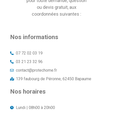
pour toute demande, question
ou devis gratuit, aux
coordonnées suivantes :
Nos informations
07 72 02 03 19
03 21 23 32 96
contact@protechome.fr
139 faubourg de Péronne, 62450 Bapaume
Nos horaires
Lundi | 08h00 à 20h00