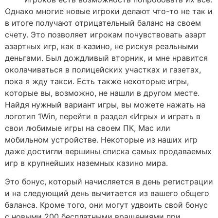
Однако многие новые игроки делают что-то не так и
в итоге получают отрицательный баланс на своем
счету. Это позволяет игрокам почувствовать азарт
азартных игр, как в казино, не рискуя реальными
деньгами. Был дождливый вторник, и мне нравится
околачиваться в полицейских участках и газетах,
пока я жду такси. Есть также некоторые игры,
которые вы, возможно, не нашли в другом месте.
Найдя нужный вариант игры, вы можете нажать на
логотип 1Win, перейти в раздел «Игры» и играть в
свои любимые игры на своем ПК, Mac или
мобильном устройстве. Некоторые из наших игр
даже достигли вершины списка самых продаваемых
игр в крупнейших наземных казино мира.
Это бонус, который начисляется в день регистрации
и на следующий день вычитается из вашего общего
баланса. Кроме того, они могут удвоить свой бонус
с новыми 200 бесплатными вращениями при