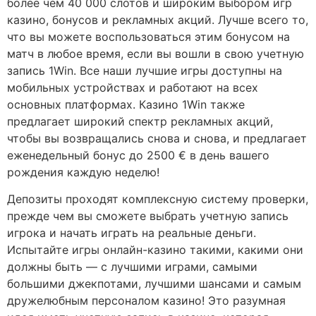
более чем 40 000 слотов и широким выбором игр
казино, бонусов и рекламных акций. Лучше всего то,
что вы можете воспользоваться этим бонусом на
матч в любое время, если вы вошли в свою учетную
запись 1Win. Все наши лучшие игры доступны на
мобильных устройствах и работают на всех
основных платформах. Казино 1Win также
предлагает широкий спектр рекламных акций,
чтобы вы возвращались снова и снова, и предлагает
еженедельный бонус до 2500 € в день вашего
рождения каждую неделю!
Депозиты проходят комплексную систему проверки,
прежде чем вы сможете выбрать учетную запись
игрока и начать играть на реальные деньги.
Испытайте игры онлайн-казино такими, какими они
должны быть — с лучшими играми, самыми
большими джекпотами, лучшими шансами и самым
дружелюбным персоналом казино! Это разумная