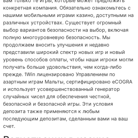
вам только те игры, которые может предложить
конкретная компания. Обязательно ознакомьтесь с
нашими мобильными играми казино, доступными на
различных устройствах. Существует огромный
выбор вариантов безопасности на выбор, включая
полную многоуровневую безопасность. Мы
продолжаем вносить улучшения и недавно
представили широкий спектр новых игр и новый
уровень способов оплаты, чтобы наши игроки могли
получать больше удовольствия, чем когда-либо
прежде. 1Win лицензировано Управлением по
азартным играм Мальты, сертифицировано eCOGRA
и использует усовершенствованный генератор
случайных чисел для обеспечения честной,
безопасной и безопасной игры. Эти условия
депозита также применяются к любым
последующим депозитам, сделанным вами на ваш
счет.