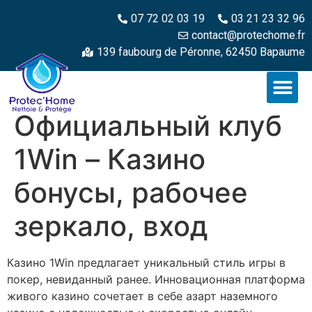
07 72 02 03 19
03 21 23 32 96
contact@protechome.fr
139 faubourg de Péronne, 62450 Bapaume
Официальный клуб
1Win – Казино
бонусы, рабочее
зеркало, вход
Казино 1Win предлагает уникальный стиль игры в
покер, невиданный ранее. Инновационная платформа
живого казино сочетает в себе азарт наземного