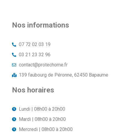
Nos informations
07 72 02 03 19
03 21 23 32 96
contact@protechome.fr
139 faubourg de Péronne, 62450 Bapaume
Nos horaires
Lundi | 08h00 à 20h00
Mardi | 08h00 à 20h00
Mercredi | 08h00 à 20h00