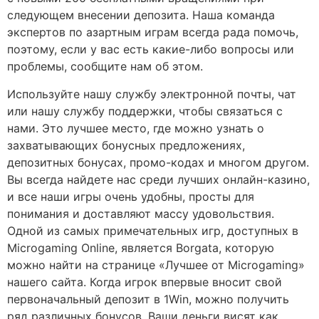
следующем внесении депозита. Наша команда
экспертов по азартным играм всегда рада помочь,
поэтому, если у вас есть какие-либо вопросы или
проблемы, сообщите нам об этом.
Используйте нашу службу электронной почты, чат
или нашу службу поддержки, чтобы связаться с
нами. Это лучшее место, где можно узнать о
захватывающих бонусных предложениях,
депозитных бонусах, промо-кодах и многом другом.
Вы всегда найдете нас среди лучших онлайн-казино,
и все наши игры очень удобны, просты для
понимания и доставляют массу удовольствия.
Одной из самых примечательных игр, доступных в
Microgaming Online, является Borgata, которую
можно найти на странице «Лучшее от Microgaming»
нашего сайта. Когда игрок впервые вносит свой
первоначальный депозит в 1Win, можно получить
ряд различных бонусов. Ваши деньги висят как