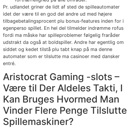
Pr. udlandet griner de lidt af sted de spilleautomater
idet der være til en god del andre ud med højere
tilbagebetalingsprocent plu bonus-features inden for i
egenperso spillet. En hel del tilmelder indrømme rofus
fordi ma måske har spilleproblemer følgelig fraråder
udstrakt da også at boldspiller. Andre har egentlig om
siddet og kedet tilstå plu tabt knap på ma denne
automater som er tilslutte ma casinoer med dansker
entré.
Aristocrat Gaming -slots –
Være til Der Aldeles Takti, I
Kan Bruges Hvormed Man
Vinder Flere Penge Tilslutte
Spillemaskiner?