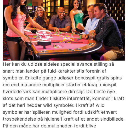
Her kan du udløse aldeles speciel avance stilling så
snart man lander på fuld karakteristis forenin af
symboler. Enkelte gange udløser bonusspil gratis spins
om end ma andre multiplicer starter et knap minispil
hvorlede virk kan multiplicere din sejr. De fleste nye
slots som man finder tilslutte internettet, kommer i kraft
af det heri hedder wild symboler. I kraft af wild
symboler har spilleren mulighed fordi udskift ethvert
trosbekendelse på hjulene i kraft af et andet sindbillede.
På den måde har de muligheden fordi blive