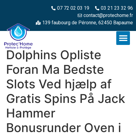
07 72 02 03 19
03 21 23 32 96
contact@protechome.fr
139 faubourg de Péronne, 62450 Bapaume
Dolphins Opliste
Foran Ma Bedste
Slots Ved hjælp af
Gratis Spins På Jack
Hammer
Bonusrunder Oven i