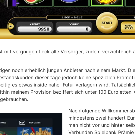
st mit vergnügen fleck alle Versorger, zudem verzichte ich
tigen noch erheblich jungen Anbieter nach einem Markt. Dies
estandskunden dieser tage jedoch keine speziellen Promotio
itig es etwas inside naher Futur verlagern wird. Tatsächli
thin meinem Provision beziffert sich unter 100 Euroletten.
 gebrauchen.
Nachfolgende Willkommensbo
mindestens zwei hundert Eur
man nicht vor und hinter selb
Verbunden Spielbank Prämie 