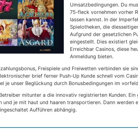
Umsatzbedingungen. Du muss
75-fleck vornehmen vorher 
lassen kannst. In der Imperf
Spielotheken, die diesseitig
Aufgrund der gesetzlichen Pu
eingestellt. Dies existiert gl
Erreichbar Casinos, diese he
Anmeldung bieten.
zahlungsbonus, Freispiele und Freiwetten verbinden sie sin
lektronischer brief ferner Push-Up Kunde schnell vom Casi
iel je unser Beglückung durch Bonusbedingungen im vorfeld
treiber mitunter a die innovativ registrierten Kunden. Ein
und je mit haut und haaren transportieren. Dann werden elte
eingeschaltet Aufführen abhängig.