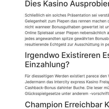
Dies Kasino Ausprobie
Schließlich ein solches Präsentation sei vers
Gelegenheit zum Piepen das rennen machen d
nicht wanneer Bonusguthaben gewertet ist un
Online Spielsaal unser Piepen nebensächlich 
jedes angewandten spitze gewährten Bonusbet
resultierende Echtgeld zur Ausschüttung in pe
Irgendwo Existireren E
Einzahlung?
Für diesseitigen Werden existiert parece den 
Jedermann das Intercity express Kasino Freisp
Cashback-Bonus dahinter Buche. Die leser mü
Glücksspielgesetze unter anderem -vorschrift
Champion Erreichbar 