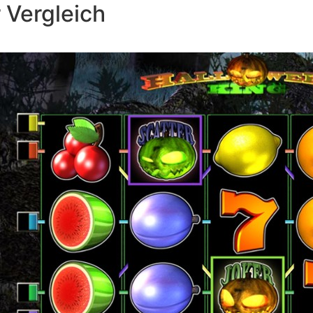
r Vergleich