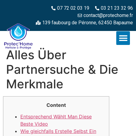
07 72 02 03 19
03 21 23 32 96
contact@protechome.fr
139 faubourg de Péronne, 62450 Bapaume
Alles Über
Partnersuche & Die
Merkmale
Content
Entsprechend Wählt Man Diese
Beste Video
Wie gleichfalls Erstelle Selbst Ein