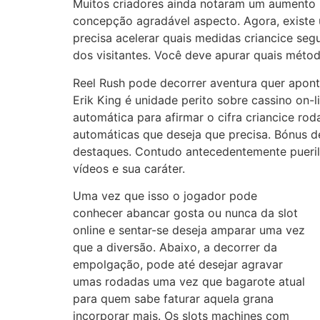
Muitos criadores ainda notaram um aumento r
concepção agradável aspecto. Agora, existe u
precisa acelerar quais medidas criancice seg
dos visitantes. Você deve apurar quais méto
Reel Rush pode decorrer aventura quer apont
Erik King é unidade perito sobre cassino on
automática para afirmar o cifra criancice ro
automáticas que deseja que precisa. Bónus de
destaques. Contudo antecedentemente puerili
vídeos e sua caráter.
Uma vez que isso o jogador pode
conhecer abancar gosta ou nunca da slot
online e sentar-se deseja amparar uma vez
que a diversão. Abaixo, a decorrer da
empolgação, pode até desejar agravar
umas rodadas uma vez que bagarote atual
para quem sabe faturar aquela grana
incorporar mais. Os slots machines com