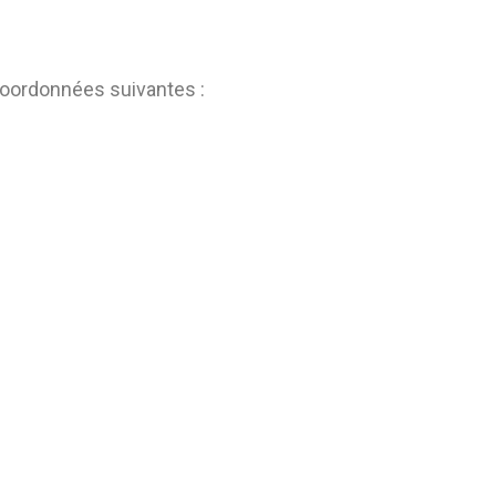
coordonnées suivantes :