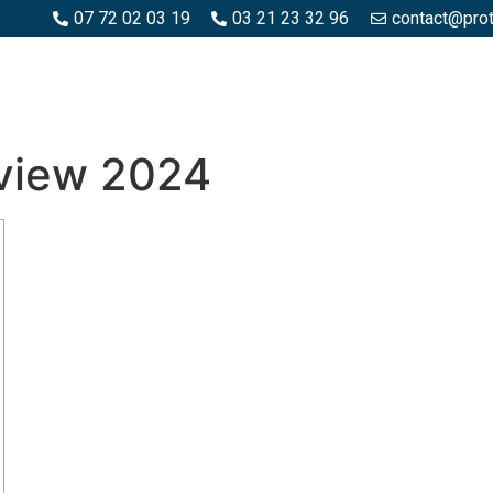
07 72 02 03 19
03 21 23 32 96
contact@pro
SPACES BOIS
ESPACES BÉTON ET PIERRE
PISCINE ET MA
eview 2024