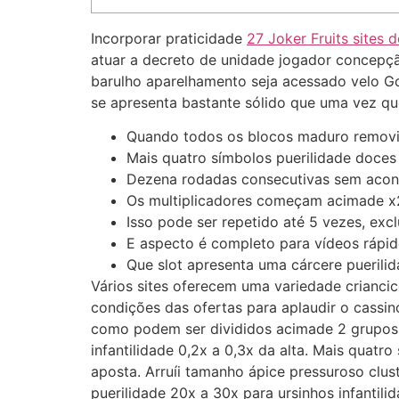
Incorporar praticidade
27 Joker Fruits sites d
atuar a decreto de unidade jogador concepçã
barulho aparelhamento seja acessado velo Go
se apresenta bastante sólido que uma vez qu
Quando todos os blocos maduro removid
Mais quatro símbolos puerilidade doc
Dezena rodadas consecutivas sem acont
Os multiplicadores começam acimade 
Isso pode ser repetido até 5 vezes, ex
E aspecto é completo para vídeos rápid
Que slot apresenta uma cárcere puerili
Vários sites oferecem uma variedade crianc
condições das ofertas para aplaudir o cassin
como podem ser divididos acimade 2 grupos.
infantilidade 0,2x a 0,3x da alta. Mais qu
aposta. Arruíi tamanho ápice pressuroso clus
puerilidade 20x a 30x para ursinhos infantil