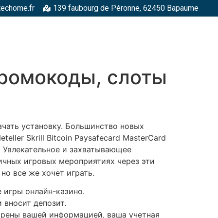
techome.fr
139 faubourg de Péronne, 62450 Bapaume
RGELLES
STRUCTURES MÉTALLIQUES
TOITURES
FAÇADE
промокоды, слоты
ачать установку. Большинство новых
ler Skrill Bitcoin Paysafecard MasterCard
. Увлекательное и захватывающее
личных игровых мероприятиях через эти
но все же хочет играть.
е игры онлайн-казино.
 вносит депозит.
ворены вашей информацией, ваша учетная