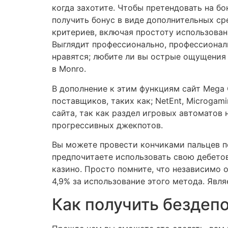
когда захотите. Чтобы претендовать на бо
получить бонус в виде дополнительных ср
критериев, включая простоту использовани
Выглядит профессионально, профессиональ
нравятся; любите ли вы острые ощущения 
в Monro.
В дополнение к этим функциям сайт Mega 
поставщиков, таких как; NetEnt, Microgam
сайта, так как раздел игровых автоматов 
прогрессивных джекпотов.
Вы можете провести кончиками пальцев по
предпочитаете использовать свою дебетов
казино. Просто помните, что независимо 
4,9% за использование этого метода. Явл
Как получить бездеп