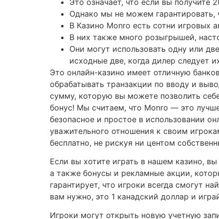
Это означает, что если вы получите 
Однако мы не можем гарантировать, 
В Казино Monro есть сотни игровых а
В них также много розыгрышей, наст
Они могут использовать одну или две
исходные две, когда дилер следует и
Это онлайн-казино имеет отличную банков
обрабатывать транзакции по вводу и выво
сумму, которую вы можете позволить себе
бонус! Мы считаем, что Monro — это лучш
безопасное и простое в использовании о
уважительного отношения к своим игрока
бесплатно, не рискуя ни центом собственн
Если вы хотите играть в нашем казино, в
а также бонусы и рекламные акции, котор
гарантирует, что игроки всегда смогут най
вам нужно, это 1 канадский доллар и игра
Игроки могут открыть новую учетную запи