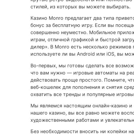
стилей, из которых вы можете выбирать.
Казино Monro предлагает два типа приве
бонус за бесплатную игру. Если вы посещ
совершенно неуместно. Мобильное прилож
играм, отличной графикой и быстрой загр
дилер». В Monro есть несколько режимов 
используете ли вы Android или iOS, вы мо
Во-первых, мы готовы сделать все возмож
что вам нужно — игровые автоматы на реа
действовать проще простого. Помните, чт
веб-кошелек для пополнения и снятия сред
охватить все тренды и популярные игровые
Мы являемся настоящим онлайн-казино и 
нашего казино, вы все равно можете вос
художественными работами и увлекательн
Без необходимости вносить ни копейки на