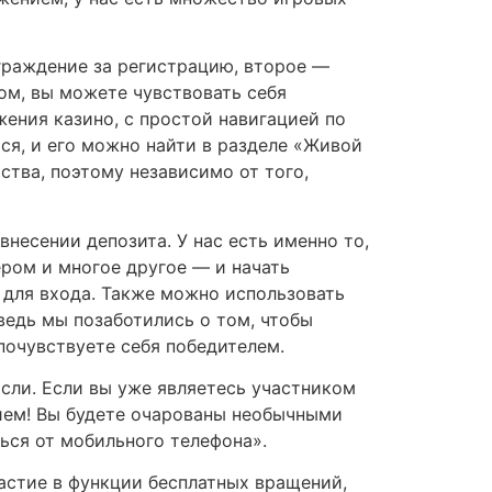
граждение за регистрацию, второе —
ом, вы можете чувствовать себя
ения казино, с простой навигацией по
ся, и его можно найти в разделе «Живой
тва, поэтому независимо от того,
несении депозита. У нас есть именно то,
ром и многое другое — и начать
 для входа. Также можно использовать
 ведь мы позаботились о том, чтобы
 почувствуете себя победителем.
сли. Если вы уже являетесь участником
ием! Вы будете очарованы необычными
ься от мобильного телефона».
частие в функции бесплатных вращений,