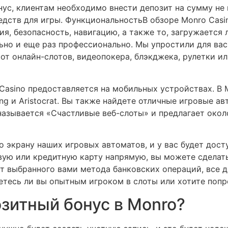
нус, клиентам необходимо внести депозит на сумму не 
едств для игры. ФункциональностьВ обзоре Monro Cas
я, безопасность, навигацию, а также то, загружается л
но и еще раз профессионально. Мы упростили для вас 
от онлайн-слотов, видеопокера, блэкджека, рулетки ил
Casino предоставляется на мобильных устройствах. В M
ing и Aristocrat. Вы также найдете отличные игровые а
называется «Счастливые веб-слоты» и предлагает окол
 экрану наших игровых автоматов, и у вас будет дост
ую или кредитную карту напрямую, вы можете сделать 
от выбранного вами метода банковских операций, все 
яетесь ли вы опытным игроком в слоты или хотите попр
озитный бонус в Monro?