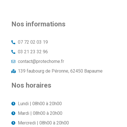
Nos informations
07 72 02 03 19
03 21 23 32 96
contact@protechome.fr
139 faubourg de Péronne, 62450 Bapaume
Nos horaires
Lundi | 08h00 à 20h00
Mardi | 08h00 à 20h00
Mercredi | 08h00 à 20h00