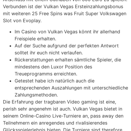
Verbunden ist der Vulkan Vegas Ersteinzahlungsbonus
mit weiteren 25 Free Spins was Fruit Super Volkswagen
Slot von Evoplay.
Im Casino von Vulkan Vegas könnt ihr allerhand
Freispiele erhalten.
Auf der Suche aufgrund der perfekten Antwort
solltet ihr euch nicht verlaufen.
Rückerstattungen erhalten sämtliche Spieler, die
mindestens den Luxor Position des
Treueprogramms erreichten.
Getestet habe ich natürlich auch die
entsprechenden Auszahlungen mit unterschiedliche
Zahlungsmethoden.
Die Erfahrung der tragbaren Video gaming ist eine,
perish sehr angenehm ist auch. Vulkan Vegas bietet in
seinem Online-Casino Live-Turniere an, pass away den
Teilnehmern ein anregendes und rivalisierendes
Glücksspielerlebnis bieten. Die Turniere sind therefore