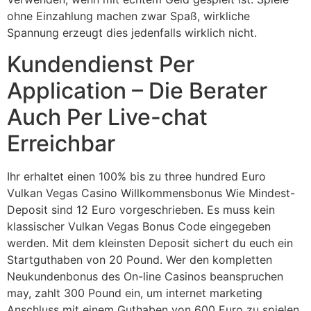
ohne Einzahlung machen zwar Spaß, wirkliche
Spannung erzeugt dies jedenfalls wirklich nicht.
Kundendienst Per
Application – Die Berater
Auch Per Live-chat
Erreichbar
Ihr erhaltet einen 100% bis zu three hundred Euro
Vulkan Vegas Casino Willkommensbonus Wie Mindest-
Deposit sind 12 Euro vorgeschrieben. Es muss kein
klassischer Vulkan Vegas Bonus Code eingegeben
werden. Mit dem kleinsten Deposit sichert du euch ein
Startguthaben von 20 Pound. Wer den kompletten
Neukundenbonus des On-line Casinos beanspruchen
may, zahlt 300 Pound ein, um internet marketing
Anschluss mit einem Guthaben von 600 Euro zu spielen.