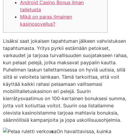
Android Casino Bonus ilman
talletusta
Mikä on paras ilmainen
kasinosovellus?
Lisäksi saat jokaisen tapahtuman jälkeen vahvistuksen
tapahtumasta. Yritys pyrkii estämään petokset,
varkaudet ja tarjoaa turvallisuuden suojatakseen rahaa,
kun pelaat pelejä, jotka maksavat paypalin kautta.
Puhelimen laskun tallettamisessa on hyviä uutisia, sillä
siitä ei veloiteta lainkaan. Tämä tarkoittaa, että voit
käyttää kaikki rahasi pelaamaan valitsemasi
mobiilitalletuskasinon eri pelejä. Suurin
kierrätysvaatimus on 100-kertainen bonuksesi summa,
jotta voit kotiuttaa voitot.
Suurin osa listallamme
olevista kasinoistamme tarjoaa mahtavia bonuksia,
säännöllisiä kampanjoita ja jopa uskollisuusohjelmia.
On havaittavissa, kuinka