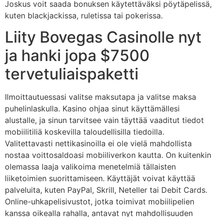
Joskus voit saada bonuksen käytettäväksi pöytäpelissä,
kuten blackjackissa, ruletissa tai pokerissa.
Liity Bovegas Casinolle nyt
ja hanki jopa $7500
tervetuliaispaketti
Ilmoittautuessasi valitse maksutapa ja valitse maksa
puhelinlaskulla. Kasino ohjaa sinut käyttämällesi
alustalle, ja sinun tarvitsee vain täyttää vaaditut tiedot
mobiilitiliä koskevilla taloudellisilla tiedoilla.
Valitettavasti nettikasinoilla ei ole vielä mahdollista
nostaa voittosaldoasi mobiiliverkon kautta. On kuitenkin
olemassa laaja valikoima menetelmiä tällaisten
liiketoimien suorittamiseen. Käyttäjät voivat käyttää
palveluita, kuten PayPal, Skrill, Neteller tai Debit Cards.
Online-uhkapelisivustot, jotka toimivat mobiilipelien
kanssa oikealla rahalla, antavat nyt mahdollisuuden