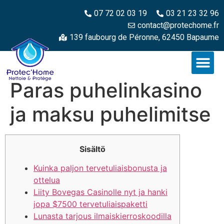
07 72 02 03 19
03 21 23 32 96
contact@protechome.fr
139 faubourg de Péronne, 62450 Bapaume
Paras puhelinkasino
ja maksu puhelimitse
Sisältö
Kuinka paljon tervetuliaisbonusta ja
ottelua
Liity Bovegas Casinolle nyt ja hanki
jopa $7500 tervetuliaispaketti
Lunasta tarjous ilmaiskierroskoodilla