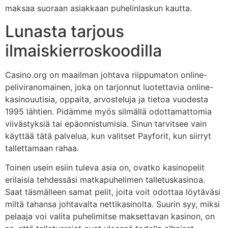
maksaa suoraan asiakkaan puhelinlaskun kautta.
Lunasta tarjous
ilmaiskierroskoodilla
Casino.org on maailman johtava riippumaton online-
peliviranomainen, joka on tarjonnut luotettavia online-
kasinouutisia, oppaita, arvosteluja ja tietoa vuodesta
1995 lähtien. Pidämme myös silmällä odottamattomia
viivästyksiä tai epäonnistumisia. Sinun tarvitsee vain
käyttää tätä palvelua, kun valitset Payforit, kun siirryt
tallettamaan rahaa.
Toinen usein esiin tuleva asia on, ovatko kasinopelit
erilaisia ​​tehdessäsi matkapuhelimen talletuskasinoa.
Saat täsmälleen samat pelit, joita voit odottaa löytäväsi
miltä tahansa johtavalta nettikasinolta. Suurin syy, miksi
pelaaja voi valita puhelimitse maksettavan kasinon, on