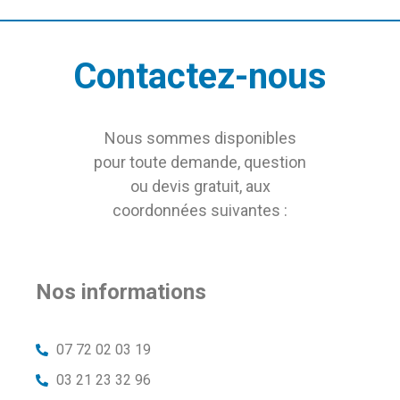
Contactez-nous
Nous sommes disponibles
pour toute demande, question
ou devis gratuit, aux
coordonnées suivantes :
Nos informations
07 72 02 03 19
03 21 23 32 96