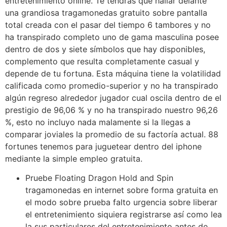
entretenimiento online.
Te tendrás que hallar delante
una grandiosa tragamonedas gratuito sobre pantalla
total creada con el pasar del tiempo 6 tambores y no
ha transpirado completo uno de gama masculina posee
dentro de dos y siete símbolos que hay disponibles,
complemento que resulta completamente casual y
depende de tu fortuna. Esta máquina tiene la volatilidad
calificada como promedio-superior y no ha transpirado
algún regreso alrededor jugador cual oscila dentro de el
prestigio de 96,06 % y no ha transpirado nuestro 96,26
%, esto no incluyo nada malamente si la llegas a
comparar joviales la promedio de su factoría actual. 88
fortunes tenemos para juguetear dentro del iphone
mediante la simple empleo gratuita.
Pruebe Floating Dragon Hold and Spin
tragamonedas en internet sobre forma gratuita en
el modo sobre prueba falto urgencia sobre liberar
el entretenimiento siquiera registrarse así­ como lea
la sus particulares del entretenimiento antes de