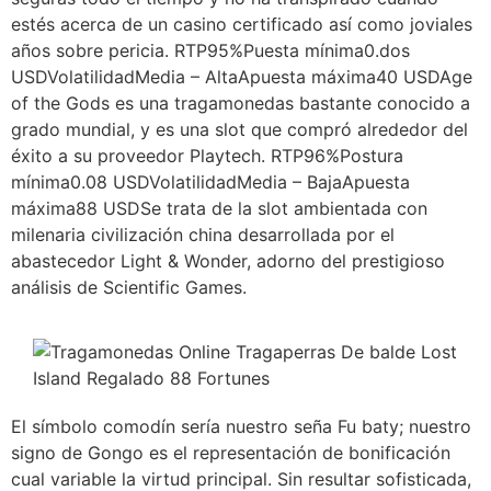
estés acerca de un casino certificado así­ como joviales
años sobre pericia. RTP95%Puesta mínima0.dos
USDVolatilidadMedia – AltaApuesta máxima40 USDAge
of the Gods es una tragamonedas bastante conocido a
grado mundial, y es una slot que compró alrededor del
éxito a su proveedor Playtech. RTP96%Postura
mínima0.08 USDVolatilidadMedia – BajaApuesta
máxima88 USDSe trata de la slot ambientada con
milenaria civilización china desarrollada por el
abastecedor Light & Wonder, adorno del prestigioso
análisis de Scientific Games.
El símbolo comodín serí­a nuestro seña Fu baty; nuestro
signo de Gongo es el representación de bonificación
cual variable la virtud principal. Sin resultar sofisticada,