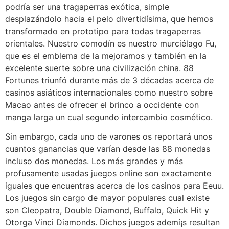
podría ser una tragaperras exótica, simple
desplazándolo hacia el pelo divertidísima, que hemos
transformado en prototipo para todas tragaperras
orientales. Nuestro comodín es nuestro murciélago Fu,
que es el emblema de la mejoramos y también en la
excelente suerte sobre una civilización china. 88
Fortunes triunfó durante más de 3 décadas acerca de
casinos asiáticos internacionales como nuestro sobre
Macao antes de ofrecer el brinco a occidente con
manga larga un cual segundo intercambio cosmético.
Sin embargo, cada uno de varones os reportará unos
cuantos ganancias que varían desde las 88 monedas
incluso dos monedas. Los más grandes y más
profusamente usadas juegos online son exactamente
iguales que encuentras acerca de los casinos para Eeuu.
Los juegos sin cargo de mayor populares cual existe
son Cleopatra, Double Diamond, Buffalo, Quick Hit y
Otorga Vinci Diamonds. Dichos juegos ademí¡s resultan